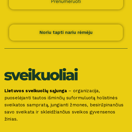
Prenumeruoti
Noriu tapti nariu rėmėju
Lietuvos sveikuolių sąjunga
– organizacija,
puoselėjanti tautos išminčių suformuluotą holistinės
sveikatos sampratą, jungianti žmones, besirūpinančius
savo sveikata ir skleidžiančius sveikos gyvensenos
žinias.