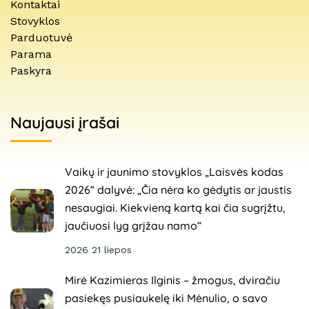
Kontaktai
Stovyklos
Parduotuvė
Parama
Paskyra
Naujausi įrašai
Vaikų ir jaunimo stovyklos „Laisvės kodas
2026“ dalyvė: „Čia nėra ko gėdytis ar jaustis
nesaugiai. Kiekvieną kartą kai čia sugrįžtu,
jaučiuosi lyg grįžau namo“
2026 21 liepos
Mirė Kazimieras Ilginis – žmogus, dviračiu
pasiekęs pusiaukelę iki Mėnulio, o savo