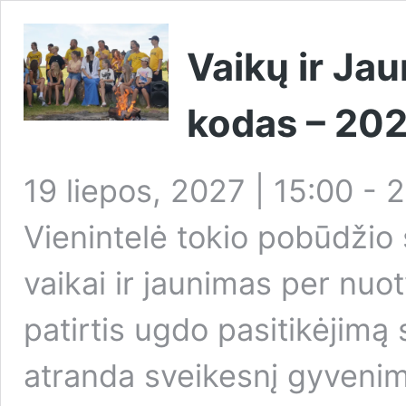
Vaikų ir Ja
kodas – 20
19 liepos, 2027 | 15:00
-
2
Vienintelė tokio pobūdžio 
vaikai ir jaunimas per nuo
patirtis ugdo pasitikėjimą 
atranda sveikesnį gyveni