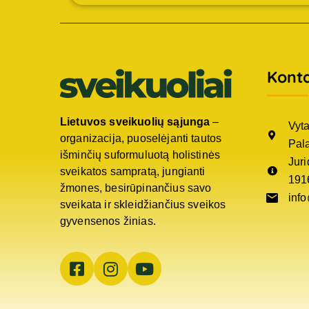
Konta
Lietuvos sveikuolių sąjunga
–
Vyta
organizacija, puoselėjanti tautos
Pal
išminčių suformuluotą holistinės
Jur
sveikatos sampratą, jungianti
191
žmones, besirūpinančius savo
info
sveikata ir skleidžiančius sveikos
gyvensenos žinias.