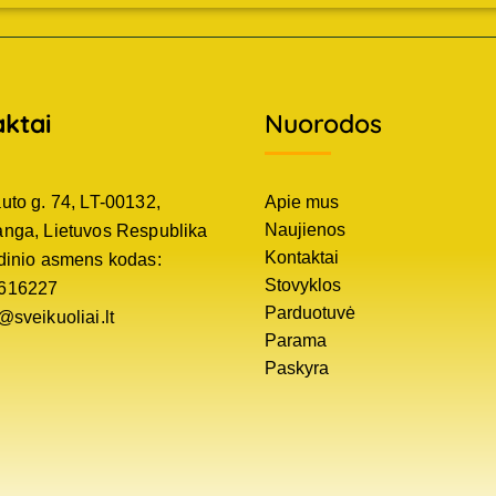
ktai
Nuorodos
uto g. 74, LT-00132,
Apie mus
Naujienos
anga, Lietuvos Respublika
Kontaktai
idinio asmens kodas:
Stovyklos
616227
Parduotuvė
@sveikuoliai.lt
Parama
Paskyra