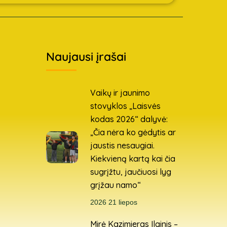
Naujausi įrašai
Vaikų ir jaunimo
stovyklos „Laisvės
kodas 2026“ dalyvė:
„Čia nėra ko gėdytis ar
jaustis nesaugiai.
Kiekvieną kartą kai čia
sugrįžtu, jaučiuosi lyg
grįžau namo“
2026 21 liepos
Mirė Kazimieras Ilginis –