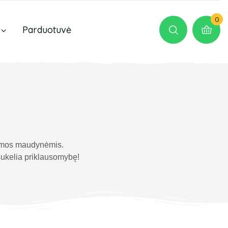
0
Parduotuvė
iemos maudynėmis.
 sukelia priklausomybę!