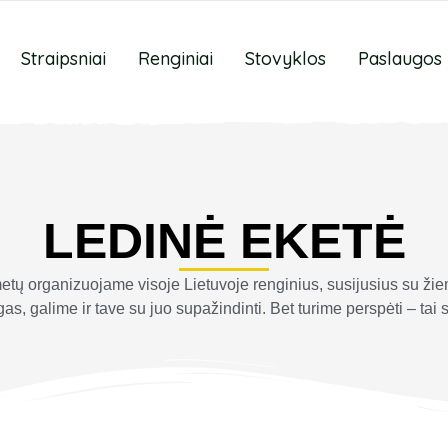
Straipsniai
Renginiai
Stovyklos
Paslaugos
LEDINĖ EKETĖ
etų organizuojame visoje Lietuvoje renginius, susijusius su ž
as, galime ir tave su juo supažindinti. Bet turime perspėti – tai