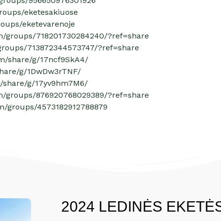
/groups/956650976301926
roups/eketesakiuose
roups/eketevarenoje
om/groups/718201730284240/?ref=share
groups/713872344573747/?ref=share
om/share/g/17ncf9SkA4/
share/g/1DwDw3rTNF/
m/share/g/17yv9hm7M6/
om/groups/876920768029389/?ref=share
om/groups/4573182912788879
2024 LEDINĖS EKET