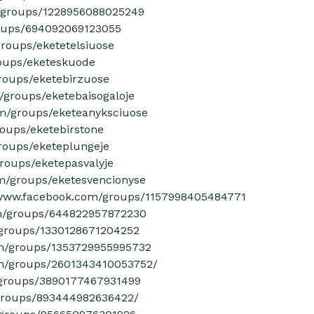
/groups/1228956088025249
oups/694092069123055
roups/eketetelsiuose
oups/eketeskuode
roups/eketebirzuose
/groups/eketebaisogaloje
om/groups/eketeanyksciuose
oups/eketebirstone
roups/eketeplungeje
roups/eketepasvalyje
m/groups/eketesvencionyse
/www.facebook.com/groups/1157998405484771
om/groups/644822957872230
/groups/1330128671204252
om/groups/1353729955995732
om/groups/2601343410053752/
/groups/3890177467931499
groups/893444982636422/