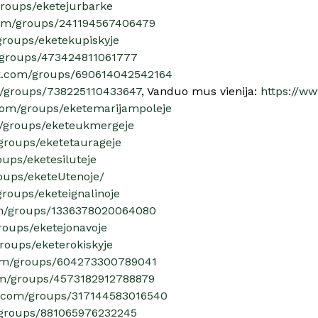
roups/eketejurbarke
com/groups/241194567406479
groups/eketekupiskyje
/groups/473424811061777
ok.com/groups/690614042542164
m/groups/738225110433647
, Vanduo mus vienija:
https://w
com/groups/eketemarijampoleje
m/groups/eketeukmergeje
groups/eketetaurageje
ups/eketesiluteje
oups/eketeUtenoje/
roups/eketeignalinoje
om/groups/1336378020064080
roups/eketejonavoje
roups/eketerokiskyje
com/groups/604273300789041
om/groups/4573182912788879
k.com/groups/317144583016540
/groups/881065976232245