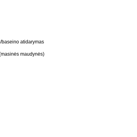
/baseino atidarymas
e (masinės maudynės)