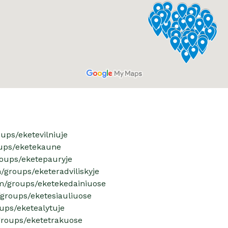
ups/eketevilniuje
oups/eketekaune
oups/eketepauryje
/groups/eketeradviliskyje
m/groups/eketekedainiuose
groups/eketesiauliuose
ups/eketealytuje
groups/eketetrakuose