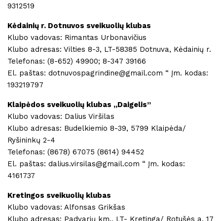
9312519
Kėdainių r. Dotnuvos sveikuolių klubas
Klubo vadovas: Rimantas Urbonavičius
Klubo adresas: Vilties 8-3, LT-58385 Dotnuva, Kėdainių r.
Telefonas: (8-652) 49900; 8-347 39166
El. paštas: dotnuvospagrindine@gmail.com “ Įm. kodas:
193219797
Klaipėdos sveikuolių klubas ,,Daigelis”
Klubo vadovas: Dalius Viršilas
Klubo adresas: Budelkiemio 8-39, 5799 Klaipėda/
Ryšininkų 2-4
Telefonas: (8678) 67075 (8614) 94452
El. paštas: dalius.virsilas@gmail.com “ Įm. kodas:
4161737
Kretingos sveikuolių klubas
Klubo vadovas: Alfonsas Grikšas
Klubo adresas: Padvarių km., LT- Kretinga/ Rotušės a. 17