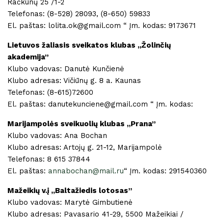
Račkūnų 25 /1-2
Telefonas: (8-528) 28093, (8-650) 59833
El. paštas: lolita.ok@gmail.com “ Įm. kodas: 9173671
Lietuvos žaliasis sveikatos klubas „Žolinčių
akademija”
Klubo vadovas: Danutė Kunčienė
Klubo adresas: Vičiūnų g. 8 a. Kaunas
Telefonas: (8-615)72600
El. paštas: danutekunciene@gmail.com “ Įm. kodas:
Marijampolės sveikuolių klubas ,,Prana”
Klubo vadovas: Ana Bochan
Klubo adresas: Artojų g. 21-12, Marijampolė
Telefonas: 8 615 37844
El. paštas:
annabochan@mail.ru
“ Įm. kodas: 291540360
Mažeikių v.į ,,Baltažiedis lotosas”
Klubo vadovas: Marytė Gimbutienė
Klubo adresas: Pavasario 41-29, 5500 Mažeikiai /