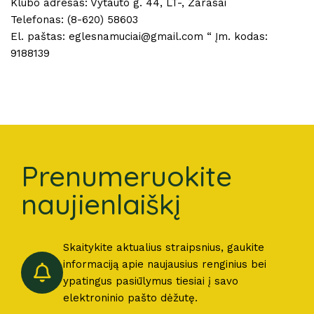
Klubo adresas: Vytauto g. 44, LT-, Zarasai
Telefonas: (8-620) 58603
El. paštas: eglesnamuciai@gmail.com “ Įm. kodas:
9188139
Prenumeruokite
naujienlaiškį
Skaitykite aktualius straipsnius, gaukite
informaciją apie naujausius renginius bei
ypatingus pasiūlymus tiesiai į savo
elektroninio pašto dėžutę.