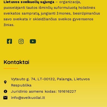
Lietuvos sveikuolių sąjunga
– organizacija,
puoselėjanti tautos išminčių suformuluotą holistinės
sveikatos sampratą, jungianti žmones, besirūpinančius
savo sveikata ir skleidžiančius sveikos gyvensenos
žinias.
Kontaktai
Vytauto g. 74, LT-00132, Palanga, Lietuvos
Respublika
Juridinio asmens kodas: 191616227
info@sveikuoliai.lt