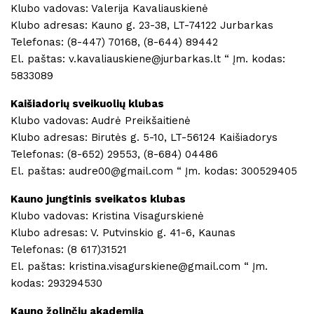
Klubo vadovas: Valerija Kavaliauskienė
Klubo adresas: Kauno g. 23-38, LT-74122 Jurbarkas
Telefonas: (8-447) 70168, (8-644) 89442
El. paštas: v.kavaliauskiene@jurbarkas.lt “ Įm. kodas:
5833089
Kaišiadorių sveikuolių klubas
Klubo vadovas: Audrė Preikšaitienė
Klubo adresas: Birutės g. 5-10, LT-56124 Kaišiadorys
Telefonas: (8-652) 29553, (8-684) 04486
El. paštas: audre00@gmail.com “ Įm. kodas: 300529405
Kauno jungtinis sveikatos klubas
Klubo vadovas: Kristina Visagurskienė
Klubo adresas: V. Putvinskio g. 41-6, Kaunas
Telefonas: (8 617)31521
El. paštas: kristina.visagurskiene@gmail.com “ Įm.
kodas: 293294530
Kauno žolinčių akademija