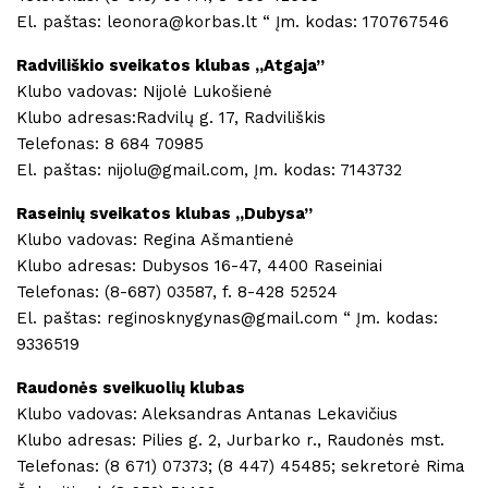
El. paštas: leonora@korbas.lt “ Įm. kodas: 170767546
Radviliškio sveikatos klubas ,,Atgaja”
Klubo vadovas: Nijolė Lukošienė
Klubo adresas:Radvilų g. 17, Radviliškis
Telefonas: 8 684 70985
El. paštas: nijolu@gmail.com, Įm. kodas: 7143732
Raseinių sveikatos klubas ,,Dubysa”
Klubo vadovas: Regina Ašmantienė
Klubo adresas: Dubysos 16-47, 4400 Raseiniai
Telefonas: (8-687) 03587, f. 8-428 52524
El. paštas: reginosknygynas@gmail.com “ Įm. kodas:
9336519
Raudonės sveikuolių klubas
Klubo vadovas: Aleksandras Antanas Lekavičius
Klubo adresas: Pilies g. 2, Jurbarko r., Raudonės mst.
Telefonas: (8 671) 07373; (8 447) 45485; sekretorė Rima