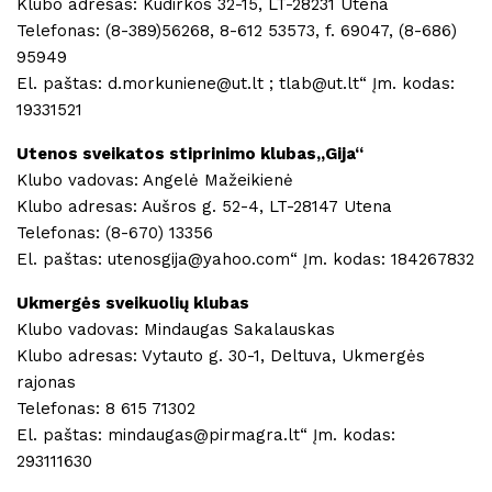
Klubo adresas: Kudirkos 32-15, LT-28231 Utena
Telefonas: (8-389)56268, 8-612 53573, f. 69047, (8-686)
95949
El. paštas: d.morkuniene@ut.lt ; tlab@ut.lt“ Įm. kodas:
19331521
Utenos sveikatos stiprinimo klubas,,Gija“
Klubo vadovas: Angelė Mažeikienė
Klubo adresas: Aušros g. 52-4, LT-28147 Utena
Telefonas: (8-670) 13356
El. paštas: utenosgija@yahoo.com“ Įm. kodas: 184267832
Ukmergės sveikuolių klubas
Klubo vadovas: Mindaugas Sakalauskas
Klubo adresas: Vytauto g. 30-1, Deltuva, Ukmergės
rajonas
Telefonas: 8 615 71302
El. paštas: mindaugas@pirmagra.lt“ Įm. kodas:
293111630