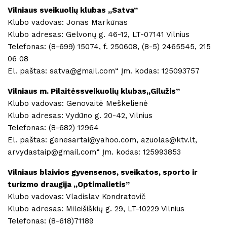
Vilniaus sveikuolių klubas ,,Satva”
Klubo vadovas: Jonas Markūnas
Klubo adresas: Gelvonų g. 46-12, LT-07141 Vilnius
Telefonas: (8-699) 15074, f. 250608, (8-5) 2465545, 215
06 08
El. paštas: satva@gmail.com“ Įm. kodas: 125093757
Vilniaus m. Pilaitėssveikuolių klubas,,Gilužis”
Klubo vadovas: Genovaitė Meškelienė
Klubo adresas: Vydūno g. 20-42, Vilnius
Telefonas: (8-682) 12964
El. paštas: genesartai@yahoo.com, azuolas@ktv.lt,
arvydastaip@gmail.com“ Įm. kodas: 125993853
Vilniaus blaivios gyvensenos, sveikatos, sporto ir
turizmo draugija ,,Optimalietis”
Klubo vadovas: Vladislav Kondratovič
Klubo adresas: Mileišiškių g. 29, LT-10229 Vilnius
Telefonas: (8-618)71189