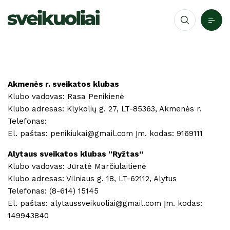
Akmenės r. sveikatos klubas
Klubo vadovas: Rasa Penikienė
Klubo adresas: Klykolių g. 27, LT-85363, Akmenės r.
Telefonas:
El. paštas: penikiukai@gmail.com Įm. kodas: 9169111
Alytaus sveikatos klubas “Ryžtas”
Klubo vadovas: Jūratė Marčiulaitienė
Klubo adresas: Vilniaus g. 18, LT-62112, Alytus
Telefonas: (8-614) 15145
El. paštas: alytaussveikuoliai@gmail.com Įm. kodas:
149943840