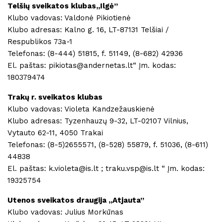
Telšių sveikatos klubas,,Ilgė”
Klubo vadovas: Valdonė Pikiotienė
Klubo adresas: Kalno g. 16, LT-87131 Telšiai /
Respublikos 73a-1
Telefonas: (8-444) 51815, f. 51149, (8-682) 42936
El. paštas: pikiotas@andernetas.lt“ Įm. kodas:
180379474
Trakų r. sveikatos klubas
Klubo vadovas: Violeta Kandzežauskienė
Klubo adresas: Tyzenhauzų 9-32, LT-02107 Vilnius,
Vytauto 62-11, 4050 Trakai
Telefonas: (8-5)2655571, (8-528) 55879, f. 51036, (8-611)
44838
El. paštas: k.violeta@is.lt ; traku.vsp@is.lt “ Įm. kodas:
19325754
Utenos sveikatos draugija ,,Atjauta”
Klubo vadovas: Julius Morkūnas