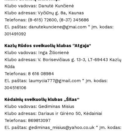
Klubo vadovas: Danutė Kunčienė
Klubo adresas: Vyčiūnų g. 8a, Kaunas
Telefonas: (8-615) 72600, (8-37) 345686
El. paštas: danutekunciene@gmai.com “ Įm. kodas:
301491092
Kazlų Rūdos sveikuolių klubas “Atgaja”
Klubo vadovas: Inga Žilionienė
Klubo adresas: V. Borisevičiaus g. 13-3, LT-69443 Kazlų
Rūda
Telefonas: 8 616 08984
El. paštas: laumycia777@gmail.com “ Įm. kodas:
304516106
Kėdainių sveikuolių klubas ,,Šilas”
Klubo vadovas: Gediminas Misius
Klubo adresas: Dariaus ir Girėno 50, Kėdainiai
Telefonas: 869813097
El. paštas: gediminas_misius@yahoo.co.uk “ Įm. kodas: