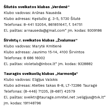
Šilutės sveikatos klubas ,,Verdenė”
Klubo vadovas: Arūnas Nausėda
Klubo adresas: Kęstučio g. 3-5, 5730 Šilutė
Telefonas: 8-441 52054, 861851647, f. 54751
El. paštas: arnauseda@gmail.com“ Įm. kodas: 9309186
Širvintų r. sveikatos klubas ,,Žvalumas”
Klubo vadovas: Marytė Kmitienė
Klubo adresas: Jaunimo 15-14, 4100 Širvintos
Telefonas: 8 686 16002
El. paštas: violetab@inbox.lt“ Įm. kodas: 9328882
Tauragės sveikuolių klubas ,,Harmonija”
Klubo vadovas: Eligijus Valskis
Klubo adresas: Ateities takas 8-8, LT-72286 Tauragė
Telefonas: (8-446) 71235, (8-687) 42579
El. paštas: sveiktr@taurage.omnitel.net ;veligijus@tvk.lt“
Įm. kodas: 191148796