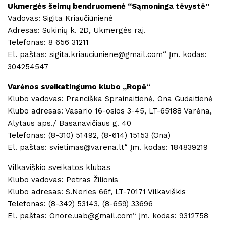
Ukmergės šeimų bendruomenė “Sąmoninga tėvystė”
Vadovas: Sigita Kriaučiūnienė
Adresas: Sukinių k. 2D, Ukmergės raj.
Telefonas: 8 656 31211
El. paštas: sigita.kriauciuniene@gmail.com“ Įm. kodas:
304254547
Varėnos sveikatingumo klubo ,,Ropė“
Klubo vadovas: Pranciška Sprainaitienė, Ona Gudaitienė
Klubo adresas: Vasario 16-osios 3-45, LT-65188 Varėna,
Alytaus aps./ Basanavičiaus g. 40
Telefonas: (8-310) 51492, (8-614) 15153 (Ona)
El. paštas: svietimas@varena.lt“ Įm. kodas: 184839219
Vilkaviškio sveikatos klubas
Klubo vadovas: Petras Žilionis
Klubo adresas: S.Neries 66f, LT-70171 Vilkaviškis
Telefonas: (8-342) 53143, (8-659) 33696
El. paštas: Onore.uab@gmail.com“ Įm. kodas: 9312758