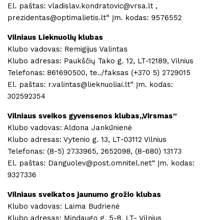
El. paštas: vladislav.kondratovic@vrsa.lt ,
prezidentas@optimalietis.lt“ Įm. kodas: 9576552
Vilniaus Lieknuolių klubas
Klubo vadovas: Remigijus Valintas
Klubo adresas: Paukščių Tako g. 12, LT-12189, Vilnius
Telefonas: 861690500, te../faksas (+370 5) 2729015
El. paštas: r.valintas@lieknuoliai.lt“ Įm. kodas:
302592354
Vilniaus sveikos gyvensenos klubas,,Virsmas”
Klubo vadovas: Aldona Jankūnienė
Klubo adresas: Vytenio g. 13, LT-03112 Vilnius
Telefonas: (8-5) 2733965, 2652098, (8-680) 13173
El. paštas: Danguolev@post.omnitel.net“ Įm. kodas:
9327336
Vilniaus sveikatos jaunumo grožio klubas
Klubo vadovas: Laima Budrienė
Klubo adresas: Mindaugo g. 5-8, LT- Vilnius