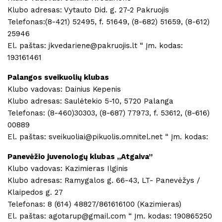
Klubo adresas: Vytauto Did. g. 27-2 Pakruojis
Telefonas:(8-421) 52495, f. 51649, (8-682) 51659, (8-612)
25946
El. paštas: jkvedariene@pakruojis.lt “ Įm. kodas:
193161461
Palangos sveikuolių klubas
Klubo vadovas: Dainius Kepenis
Klubo adresas: Saulėtekio 5-10, 5720 Palanga
Telefonas: (8-460)30303, (8-687) 77973, f. 53612, (8-616)
00889
El. paštas: sveikuoliai@pikuolis.omnitel.net “ Įm. kodas:
Panevėžio juvenologų klubas ,,Atgaiva”
Klubo vadovas: Kazimieras Ilginis
Klubo adresas: Ramygalos g. 66-43, LT- Panevėžys /
Klaipedos g. 27
Telefonas: 8 (614) 48827/861616100 (Kazimieras)
El. paštas: agotarup@gmail.com “ Įm. kodas: 190865250