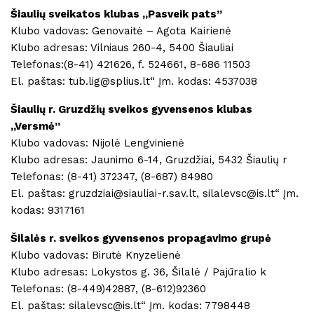
Šiaulių sveikatos klubas ,,Pasveik pats”
Klubo vadovas: Genovaitė – Agota Kairienė
Klubo adresas: Vilniaus 260-4, 5400 Šiauliai
Telefonas:(8-41) 421626, f. 524661, 8-686 11503
El. paštas: tub.lig@splius.lt“ Įm. kodas: 4537038
Šiaulių r. Gruzdžių sveikos gyvensenos klubas
,,Versmė”
Klubo vadovas: Nijolė Lengvinienė
Klubo adresas: Jaunimo 6-14, Gruzdžiai, 5432 Šiaulių r
Telefonas: (8-41) 372347, (8-687) 84980
El. paštas: gruzdziai@siauliai-r.sav.lt, silalevsc@is.lt“ Įm.
kodas: 9317161
Šilalės r. sveikos gyvensenos propagavimo grupė
Klubo vadovas: Birutė Knyzelienė
Klubo adresas: Lokystos g. 36, Šilalė / Pajūralio k
Telefonas: (8-449)42887, (8-612)92360
El. paštas: silalevsc@is.lt“ Įm. kodas: 7798448