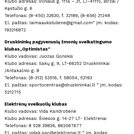
Klubo adresas: Vilniaus g. 111a – 31, LT-41115, Biržai /
Kęstučio g. 6
Telefonas: (8-450) 32630, f. 32189, (8-656) 21248
El. paštas: laimaaukstuliene@gmail.com“ Įm. kodas:
193216872
Druskininkų pagyvenusių žmonių sveikatingumo
klubas,,Optimistas“
Klubo vadovas: Juozas Gonskis
Klubo adresas: Sakų g. 9, LT-66252 Druskininkai
/Antakalnio g. 8
Telefonas: (8-313) 53516, f. 58054, 52193
El. paštas: sportocentras@druskininkai.lt “ Įm. kodas:
5212715
Elektrėnų sveikuolių klubas
Klubo vadovas: Vida Kandrotienė
Klubo adresas: Šviesos g. 14-27 LT- Elektrenai
Telefonas: 8 528 39826, 862067677
El. paštas: vidak.spc@elektrenai.lt “ Įm. kodas: