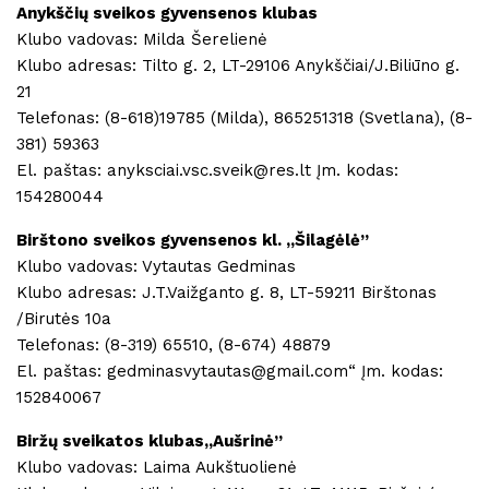
Anykščių sveikos gyvensenos klubas
Klubo vadovas: Milda Šerelienė
Klubo adresas: Tilto g. 2, LT-29106 Anykščiai/J.Biliūno g.
21
Telefonas: (8-618)19785 (Milda), 865251318 (Svetlana), (8-
381) 59363
El. paštas: anyksciai.vsc.sveik@res.lt Įm. kodas:
154280044
Birštono sveikos gyvensenos kl. ,,Šilagėlė”
Klubo vadovas: Vytautas Gedminas
Klubo adresas: J.T.Vaižganto g. 8, LT-59211 Birštonas
/Birutės 10a
Telefonas: (8-319) 65510, (8-674) 48879
El. paštas: gedminasvytautas@gmail.com“ Įm. kodas:
152840067
Biržų sveikatos klubas,,Aušrinė”
Klubo vadovas: Laima Aukštuolienė