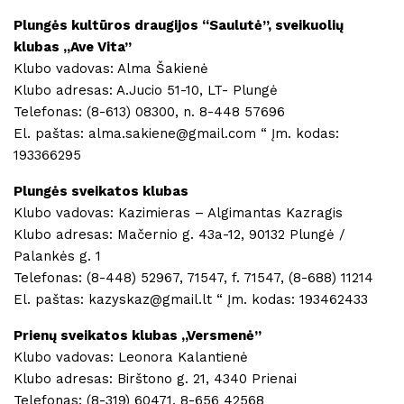
Plungės kultūros draugijos “Saulutė”, sveikuolių
klubas „Ave Vita”
Klubo vadovas: Alma Šakienė
Klubo adresas: A.Jucio 51-10, LT- Plungė
Telefonas: (8-613) 08300, n. 8-448 57696
El. paštas: alma.sakiene@gmail.com “ Įm. kodas:
193366295
Plungės sveikatos klubas
Klubo vadovas: Kazimieras – Algimantas Kazragis
Klubo adresas: Mačernio g. 43a-12, 90132 Plungė /
Palankės g. 1
Telefonas: (8-448) 52967, 71547, f. 71547, (8-688) 11214
El. paštas: kazyskaz@gmail.lt “ Įm. kodas: 193462433
Prienų sveikatos klubas ,,Versmenė”
Klubo vadovas: Leonora Kalantienė
Klubo adresas: Birštono g. 21, 4340 Prienai
Telefonas: (8-319) 60471, 8-656 42568