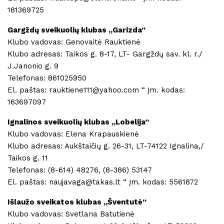
181369725
Gargždų sveikuolių klubas ,,Garizda”
Klubo vadovas: Genovaitė Rauktienė
Klubo adresas: Taikos g. 8-17, LT- Gargždų sav. kl. r./
J.Janonio g. 9
Telefonas: 861025950
El. paštas: rauktiene111@yahoo.com “ Įm. kodas:
163697097
Ignalinos sveikuolių klubas ,,Lobelija”
Klubo vadovas: Elena Krapauskienė
Klubo adresas: Aukštaičių g. 26-31, LT-74122 Ignalina,/
Taikos g. 11
Telefonas: (8-614) 48276, (8-386) 53147
El. paštas: naujavaga@takas.lt “ Įm. kodas: 5561872
Išlaužo sveikatos klubas ,,Šventutė”
Klubo vadovas: Svetlana Batutienė