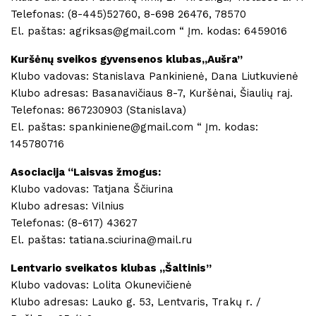
Telefonas: (8-445)52760, 8-698 26476, 78570
El. paštas: agriksas@gmail.com “ Įm. kodas: 6459016
Kuršėnų sveikos gyvensenos klubas,,Aušra”
Klubo vadovas: Stanislava Pankinienė, Dana Liutkuvienė
Klubo adresas: Basanavičiaus 8-7, Kuršėnai, Šiaulių raj.
Telefonas: 867230903 (Stanislava)
El. paštas: spankiniene@gmail.com “ Įm. kodas:
145780716
Asociacija “Laisvas žmogus:
Klubo vadovas: Tatjana Ščiurina
Klubo adresas: Vilnius
Telefonas: (8-617) 43627
El. paštas: tatiana.sciurina@mail.ru
Lentvario sveikatos klubas ,,Šaltinis”
Klubo vadovas: Lolita Okunevičienė
Klubo adresas: Lauko g. 53, Lentvaris, Trakų r. /