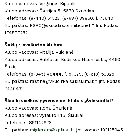
Klubo vadovas: Virginijus Kiguolis
Klubo adresas: Šatrijos 5, 5670 Skuodas
Telefonas: (8-440) 51523, (8-687) 39950, f. 73640
El. paštas: PSPC@skuodas.omnitel.net “ Įm. kodas:
174577252
Šakių r. sveikatos klubas
Klubo vadovas: Vitalija Puidienė
Klubo adresas: Bubleliai, Kudirkos Naumiestis, 4460
Šakių r.
Telefonas: (8-345) 48444, f. 57379, (8-618) 59326
El. paštas: rastine@vkudirka.sakiai.lm.lt “ Įm. kodas:
7440431
Šiaulių sveikos gyvensenos klubas,,Šviesuoliai”
Klubo vadovas: Ilona Šnarienė
Klubo adresas: Vytauto 145, Šiauliai
Telefonas: 861142973
El. paštas:
miglerem@splius.lt“
Įm. kodas: 193125045