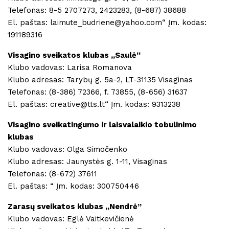
Telefonas: 8-5 2707273, 2423283, (8-687) 38688
El. paštas: laimute_budriene@yahoo.com“ Įm. kodas:
191189316
Visagino sveikatos klubas ,,Saulė“
Klubo vadovas: Larisa Romanova
Klubo adresas: Tarybų g. 5a-2, LT-31135 Visaginas
Telefonas: (8-386) 72366, f. 73855, (8-656) 31637
El. paštas: creative@tts.lt“ Įm. kodas: 9313238
Visagino sveikatingumo ir laisvalaikio tobulinimo
klubas
Klubo vadovas: Olga Simočenko
Klubo adresas: Jaunystės g. 1-11, Visaginas
Telefonas: (8-672) 37611
El. paštas: “ Įm. kodas: 300750446
Zarasų sveikatos klubas ,,Nendrė”
Klubo vadovas: Eglė Vaitkevičienė