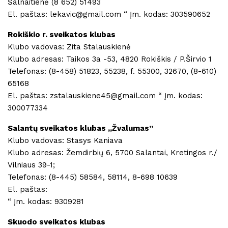
Šalnaitienė (8 652) 51493
El. paštas: lekavic@gmail.com “ Įm. kodas: 303590652
Rokiškio r. sveikatos klubas
Klubo vadovas: Zita Stalauskienė
Klubo adresas: Taikos 3a -53, 4820 Rokiškis / P.Širvio 1
Telefonas: (8-458) 51823, 55238, f. 55300, 32670, (8-610)
65168
El. paštas: zstalauskiene45@gmail.com “ Įm. kodas:
300077334
Salantų sveikatos klubas ,,Žvalumas”
Klubo vadovas: Stasys Kaniava
Klubo adresas: Žemdirbių 6, 5700 Salantai, Kretingos r./
Vilniaus 39-1;
Telefonas: (8-445) 58584, 58114, 8-698 10639
El. paštas:
“ Įm. kodas: 9309281
Skuodo sveikatos klubas