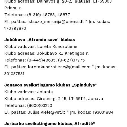
Klubo adresas: Dainavos g. 20-2, Išlaužas, LT-59303
Prienų r.
Telefonas: (8-319) 48783, 48877
El. paštas: islauzo_seniunija@prienai.lt “ Įm. kodas:
170797870
Jokūbavo „Atrandu save“ klubas
Klubo vadovas: Loreta Kundrotienė
Klubo adresas: Jokūbavo k., Kretingos r.
Telefonas: (8-445)49635, (8-627)37275
El. paštas: loretakundrotiene@gmail.com “ Įm. kodas:
301037531
Jonavos sveikatingumo klubas ,,Spindulys”
Klubo vadovas: Jolanta
Klubo adresas: Girelės g. 2-15, LT-55111, Jonava
Telefonas: (8600)03220
El. paštas: Julius.Kiele@vst.lt “ Įm. kodas: 193031884
Jurbarko sveikatingumo klubas,,Afroditė”