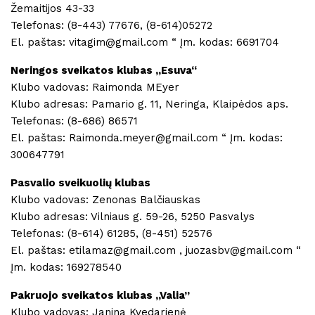
Žemaitijos 43-33
Telefonas: (8-443) 77676, (8-614)05272
El. paštas: vitagim@gmail.com “ Įm. kodas: 6691704
Neringos sveikatos klubas ,,Esuva“
Klubo vadovas: Raimonda MEyer
Klubo adresas: Pamario g. 11, Neringa, Klaipėdos aps.
Telefonas: (8-686) 86571
El. paštas: Raimonda.meyer@gmail.com “ Įm. kodas:
300647791
Pasvalio sveikuolių klubas
Klubo vadovas: Zenonas Balčiauskas
Klubo adresas: Vilniaus g. 59-26, 5250 Pasvalys
Telefonas: (8-614) 61285, (8-451) 52576
El. paštas: etilamaz@gmail.com , juozasbv@gmail.com “
Įm. kodas: 169278540
Pakruojo sveikatos klubas ,,Valia”
Klubo vadovas: Janina Kvedarienė