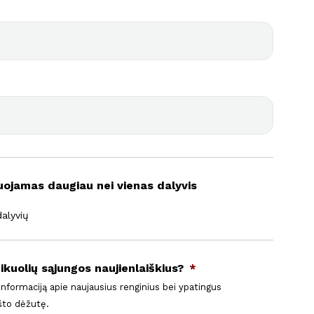
uojamas daugiau nei vienas dalyvis
dalyvių
ikuolių sąjungos naujienlaiškius?
*
 informaciją apie naujausius renginius bei ypatingus
ašto dėžutę.