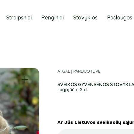
Straipsniai
Renginiai
Stovyklos
Paslaugos
ATGAL Į PARDUOTUVĘ
SVEIKOS GYVENSENOS STOVYKLA “L
rugpjūčio 2 d.
Ar Jūs Lietuvos sveikuolių sąju