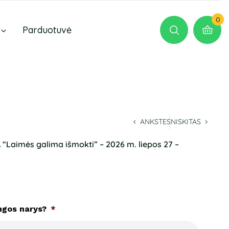
0
Parduotuvė
ANKSTESNIS
KITAS
aimės galima išmokti” – 2026 m. liepos 27 –
ngos narys?
*