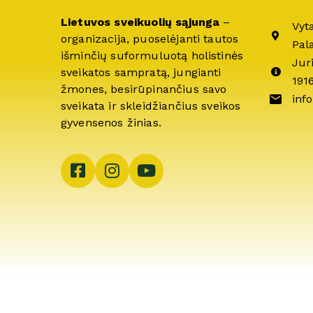
Lietuvos sveikuolių sąjunga
–
Vyt
organizacija, puoselėjanti tautos
Pal
išminčių suformuluotą holistinės
Jur
sveikatos sampratą, jungianti
191
žmones, besirūpinančius savo
info
sveikata ir skleidžiančius sveikos
gyvensenos žinias.