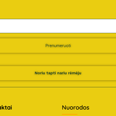
Prenumeruoti
Noriu tapti nariu rėmėju
ktai
Nuorodos