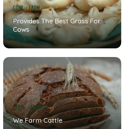
cow - farm
Provides The Best Grass For
Cows
farm - animals
We Farm Cattle