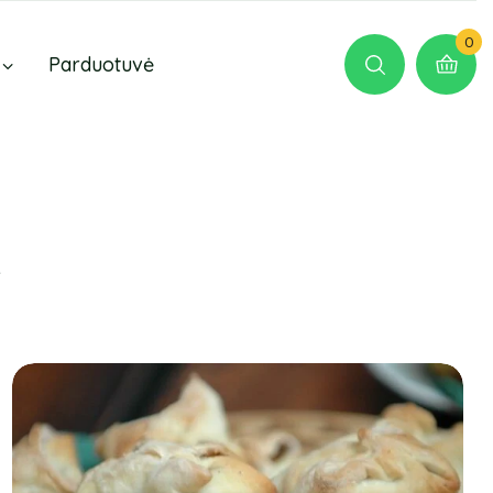
0
Parduotuvė
e