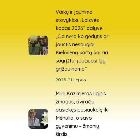
Vaikų ir jaunimo
stovyklos „Laisvės
kodas 2026“ dalyvė:
„Čia nėra ko gėdytis ar
jaustis nesaugiai.
Kiekvieną kartą kai čia
sugrįžtu, jaučiuosi lyg
grįžau namo“
2026 21 liepos
Mirė Kazimieras Ilginis –
žmogus, dviračiu
pasiekęs pusiaukelę iki
Mėnulio, o savo
gyvenimu – žmonių
širdis.