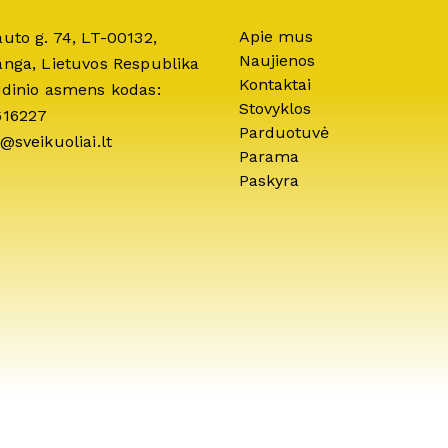
Apie mus
auto g. 74, LT-00132,
Naujienos
anga, Lietuvos Respublika
Kontaktai
idinio asmens kodas:
Stovyklos
616227
Parduotuvė
@sveikuoliai.lt
Parama
Paskyra