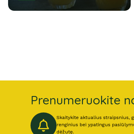
Prenumeruokite na
Skaitykite aktualius straipsnius,
renginius bei ypatingus pasiūlymus
dėžutę.