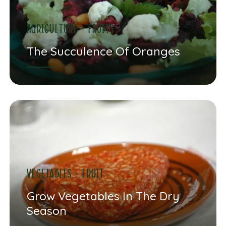
Agriculture - fruits
The Succulence Of Oranges
vegetables - fruit
Grow Vegetables In The Dry
Season