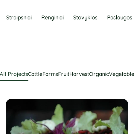
Straipsniai
Renginiai
Stovyklos
Paslaugos
All Projects
Cattle
Farms
Fruit
Harvest
Organic
Vegetabl