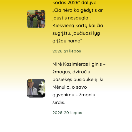
kodas 2026“ dalyvė:
„Čia nėra ko gėdytis ar
jaustis nesaugiai.
Kiekvieną kartą kai čia
sugrįžtu, jaučiuosi lyg
grįžau namo“
2026 21 liepos
Mirė Kazimieras Ilginis –
žmogus, dviračiu
pasiekęs pusiaukelę iki
Mėnulio, o savo
gyvenimu – žmonių
širdis.
2026 20 liepos