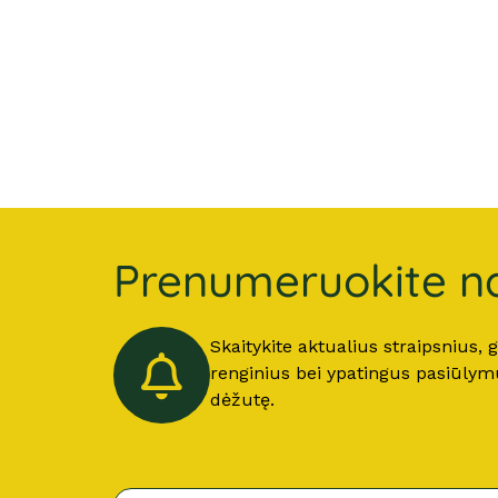
Prenumeruokite na
Skaitykite aktualius straipsnius,
renginius bei ypatingus pasiūlymus
dėžutę.