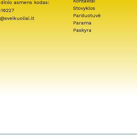
Kontaktai
idinio asmens kodas:
Stovyklos
616227
Parduotuvė
@sveikuoliai.lt
Parama
Paskyra