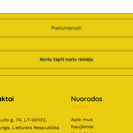
Prenumeruoti
Noriu tapti nariu rėmėju
ktai
Nuorodos
Apie mus
auto g. 74, LT-00132,
Naujienos
anga, Lietuvos Respublika