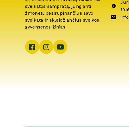
Jur
sveikatos sampratą, jungianti
191
žmones, besirūpinančius savo
info
sveikata ir skleidžiančius sveikos
gyvensenos žinias.