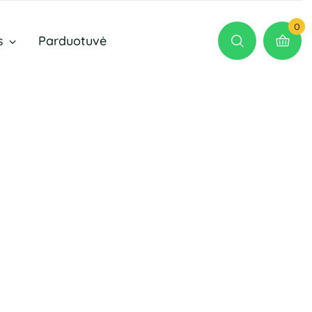
0
s
Parduotuvė