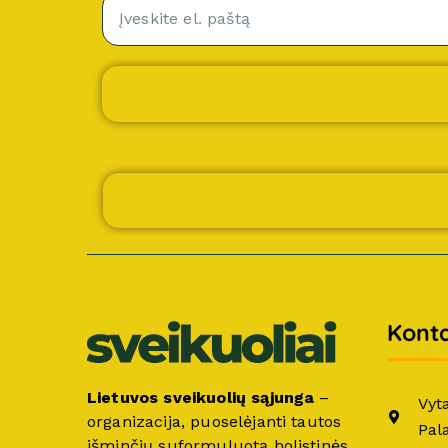
Konta
Lietuvos sveikuolių sąjunga
–
Vyt
organizacija, puoselėjanti tautos
Pal
išminčių suformuluotą holistinės