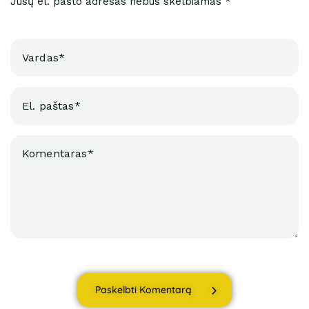
Jūsų el. pašto adresas nebus skelbiamas *
Paskelbti Komentarą