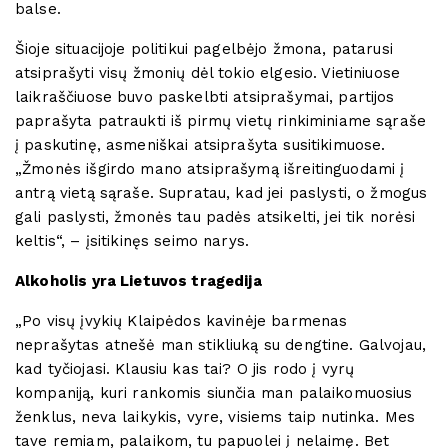
balse.
Šioje situacijoje politikui pagelbėjo žmona, patarusi
atsiprašyti visų žmonių dėl tokio elgesio. Vietiniuose
laikraščiuose buvo paskelbti atsiprašymai, partijos
paprašyta patraukti iš pirmų vietų rinkiminiame sąraše
į paskutinę, asmeniškai atsiprašyta susitikimuose.
„Žmonės išgirdo mano atsiprašymą išreitinguodami į
antrą vietą sąraše. Supratau, kad jei paslysti, o žmogus
gali paslysti, žmonės tau padės atsikelti, jei tik norėsi
keltis“, – įsitikinęs seimo narys.
Alkoholis yra Lietuvos tragedija
„Po visų įvykių Klaipėdos kavinėje barmenas
neprašytas atnešė man stikliuką su dengtine. Galvojau,
kad tyčiojasi. Klausiu kas tai? O jis rodo į vyrų
kompaniją, kuri rankomis siunčia man palaikomuosius
ženklus, neva laikykis, vyre, visiems taip nutinka. Mes
tave remiam, palaikom, tu papuolei į nelaimę. Bet