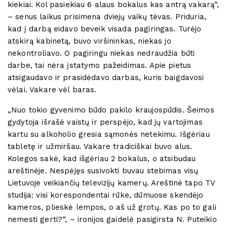
kiekiai. Kol pasiekiau 6 alaus bokalus kas antrą vakarą“,
– senus laikus prisimena dviejų vaikų tėvas. Priduria,
kad į darbą eidavo beveik visada pagiringas. Turėjo
atskirą kabinetą, buvo viršininkas, niekas jo
nekontroliavo. O pagiringu niekas nedraudžia būti
darbe, tai nėra įstatymo pažeidimas. Apie pietus
atsigaudavo ir prasidėdavo darbas, kuris baigdavosi
vėlai. Vakare vėl baras.
„Nuo tokio gyvenimo būdo pakilo kraujospūdis. Šeimos
gydytoja išrašė vaistų ir perspėjo, kad jų vartojimas
kartu su alkoholio gresia sąmonės netekimu. Išgėriau
tabletę ir užmiršau. Vakare tradiciškai buvo alus.
Kolegos sakė, kad išgėriau 2 bokalus, o atsibudau
areštinėje. Nespėjęs susivokti buvau stebimas visų
Lietuvoje veikiančių televizijų kamerų. Areštinė tapo TV
studija: visi korespondentai rūke, dūmuose skendėjo
kameros, plieskė lempos, o aš už grotų. Kas po to gali
nemesti gerti?“, – ironijos gaidelė pasigirsta N. Puteikio