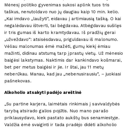
Mėnesį politiko gyvenimas sukosi aplink tuos tris
taškus, nenutoldavo nuo jų daugiau kaip 10 min. kelio.
„Kai imdavo „laužyti“, eidavau į artimiausią tašką. O kai
negalėdavau ištverti, tai bėgdavau. Atbėgdavau sušilęs
ir tris gumas iš karto kramtydavau. Iš pradžių gerai
„užveždavo“: atsisėsdavau, priguldavau iš malonumo.
Vėliau malonumas ėmė mažėti, gumų kiekį ėmiau
mažinti, didinau atstumą tarp įprastų vietų. Už mėnesio
baigėsi lakstymas. Naktimis dar kankindavo košmarai,
bet per metus baigėsi ir jie. Ir štai, jau 11 metų
neberūkau. Manau, kad jau „nebenusirausiu“, – juokiasi
pašnekovas.
Alkoholio atsakyti padėjo areštinė
„Su partine karjera, laimėtais rinkimais į savivaldybės
tarybą atsirado galios pojūtis. Nuo mano parašo
priklausydavo, kiek pastato aukštų bus senamiestyje.
Valdžia ėmė svaiginti ir tada pradėjo didėti alkoholio