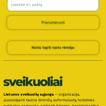
Prenumeruoti
Noriu tapti nariu rėmėju
Lietuvos sveikuolių sąjunga
– organizacija,
puoselėjanti tautos išminčių suformuluotą holistinės
sveikatos sampratą, jungianti žmones, besirūpinančius