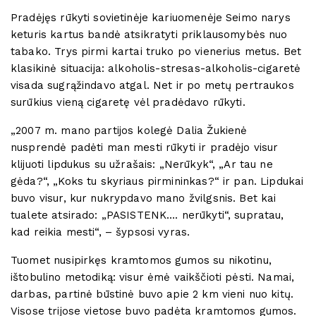
Pradėjęs rūkyti sovietinėje kariuomenėje Seimo narys
keturis kartus bandė atsikratyti priklausomybės nuo
tabako. Trys pirmi kartai truko po vienerius metus. Bet
klasikinė situacija: alkoholis-stresas-alkoholis-cigaretė
visada sugrąžindavo atgal. Net ir po metų pertraukos
surūkius vieną cigaretę vėl pradėdavo rūkyti.
„2007 m. mano partijos kolegė Dalia Žukienė
nusprendė padėti man mesti rūkyti ir pradėjo visur
klijuoti lipdukus su užrašais: „Nerūkyk“, „Ar tau ne
gėda?“, „Koks tu skyriaus pirmininkas?“ ir pan. Lipdukai
buvo visur, kur nukrypdavo mano žvilgsnis. Bet kai
tualete atsirado: „PASISTENK…. nerūkyti“, supratau,
kad reikia mesti“, – šypsosi vyras.
Tuomet nusipirkęs kramtomos gumos su nikotinu,
ištobulino metodiką: visur ėmė vaikščioti pėsti. Namai,
darbas, partinė būstinė buvo apie 2 km vieni nuo kitų.
Visose trijose vietose buvo padėta kramtomos gumos.