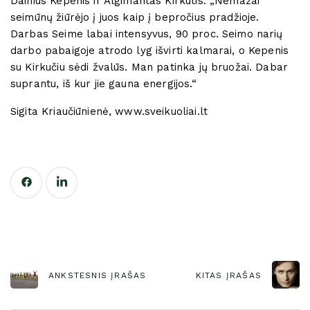
Dainius Kepenis ir Algimantas Kirkutis: „Nemažai
seimūnų žiūrėjo į juos kaip į bepročius pradžioje.
Darbas Seime labai intensyvus, 90 proc. Seimo narių
darbo pabaigoje atrodo lyg išvirti kalmarai, o Kepenis
su Kirkučiu sėdi žvalūs. Man patinka jų bruožai. Dabar
suprantu, iš kur jie gauna energijos.“
Sigita Kriaučiūnienė, www.sveikuoliai.lt
ANKSTESNIS ĮRAŠAS
KITAS ĮRAŠAS