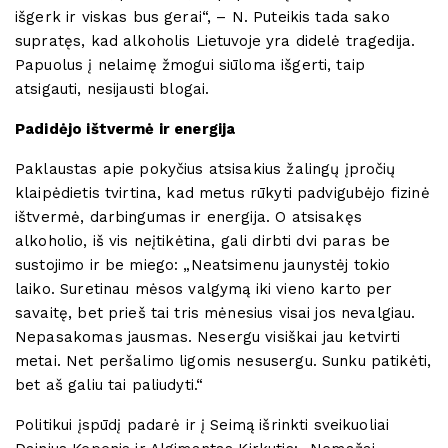
išgerk ir viskas bus gerai“, – N. Puteikis tada sako
supratęs, kad alkoholis Lietuvoje yra didelė tragedija.
Papuolus į nelaimę žmogui siūloma išgerti, taip
atsigauti, nesijausti blogai.
Padidėjo ištvermė ir energija
Paklaustas apie pokyčius atsisakius žalingų įpročių
klaipėdietis tvirtina, kad metus rūkyti padvigubėjo fizinė
ištvermė, darbingumas ir energija. O atsisakęs
alkoholio, iš vis neįtikėtina, gali dirbti dvi paras be
sustojimo ir be miego: „Neatsimenu jaunystėj tokio
laiko. Suretinau mėsos valgymą iki vieno karto per
savaitę, bet prieš tai tris mėnesius visai jos nevalgiau.
Nepasakomas jausmas. Nesergu visiškai jau ketvirti
metai. Net peršalimo ligomis nesusergu. Sunku patikėti,
bet aš galiu tai paliudyti.“
Politikui įspūdį padarė ir į Seimą išrinkti sveikuoliai