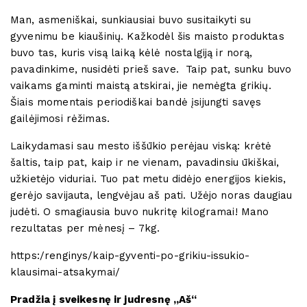
Man, asmeniškai, sunkiausiai buvo susitaikyti su
gyvenimu be kiaušinių. Kažkodėl šis maisto produktas
buvo tas, kuris visą laiką kėlė nostalgiją ir norą,
pavadinkime, nusidėti prieš save. Taip pat, sunku buvo
vaikams gaminti maistą atskirai, jie nemėgta grikių.
Šiais momentais periodiškai bandė įsijungti savęs
gailėjimosi rėžimas.
Laikydamasi sau mesto iššūkio perėjau viską: krėtė
šaltis, taip pat, kaip ir ne vienam, pavadinsiu ūkiškai,
užkietėjo viduriai. Tuo pat metu didėjo energijos kiekis,
gerėjo savijauta, lengvėjau aš pati. Užėjo noras daugiau
judėti. O smagiausia buvo nukritę kilogramai! Mano
rezultatas per mėnesį – 7kg.
https:/renginys/kaip-gyventi-po-grikiu-issukio-
klausimai-atsakymai/
P
radžia į sveikesnę ir judresnę „Aš“