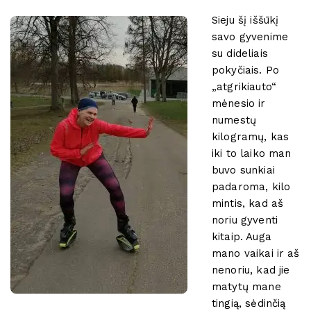
Sieju šį iššūkį
savo gyvenime
su dideliais
pokyčiais. Po
„atgrikiauto“
mėnesio ir
numestų
kilogramų, kas
iki to laiko man
buvo sunkiai
padaroma, kilo
mintis, kad aš
noriu gyventi
kitaip. Auga
mano vaikai ir aš
nenoriu, kad jie
matytų mane
tingią, sėdinčią