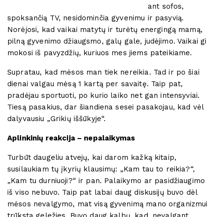
ant sofos,
spoksančią TV, nesidominčia gyvenimu ir pasyvią.
Norėjosi, kad vaikai matytų ir turėtų energingą mamą,
pilną gyvenimo džiaugsmo, galų gale, judėjimo. Vaikai gi
mokosi iš pavyzdžių, kuriuos mes jiems pateikiame.
Supratau, kad mėsos man tiek nereikia. Tad ir po šiai
dienai valgau mėsą 1 kartą per savaitę. Taip pat,
pradėjau sportuoti, po kurio laiko net gan intensyviai.
Tiesą pasakius, dar šiandiena sesei pasakojau, kad vėl
dalyvausiu „Grikių iššūkyje“.
Aplinkini
ų
reakcija – nepalaikymas
Turbūt daugeliu atvejų, kai darom kažką kitaip,
susilaukiam tų įkyrių klausimų: „Kam tau to reikia?“,
„Kam tu durniuoji?“ ir pan. Palaikymo ar pasidžiaugimo
iš viso nebuvo. Taip pat labai daug diskusijų buvo dėl
mėsos nevalgymo, mat visą gyvenimą mano organizmui
trūksta geležies. Buvo daug kalbų, kad, nevalgant