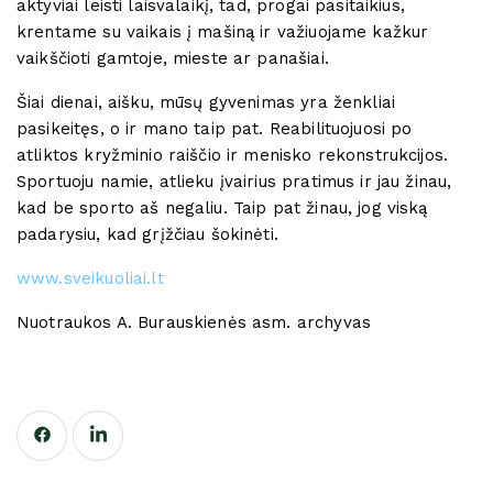
aktyviai leisti laisvalaikį, tad, progai pasitaikius,
krentame su vaikais į mašiną ir važiuojame kažkur
vaikščioti gamtoje, mieste ar panašiai.
Šiai dienai, aišku, mūsų gyvenimas yra ženkliai
pasikeitęs, o ir mano taip pat. Reabilituojuosi po
atliktos kryžminio raiščio ir menisko rekonstrukcijos.
Sportuoju namie, atlieku įvairius pratimus ir jau žinau,
kad be sporto aš negaliu. Taip pat žinau, jog viską
padarysiu, kad grįžčiau šokinėti.
www.sveikuoliai.lt
Nuotraukos A. Burauskienės asm. archyvas