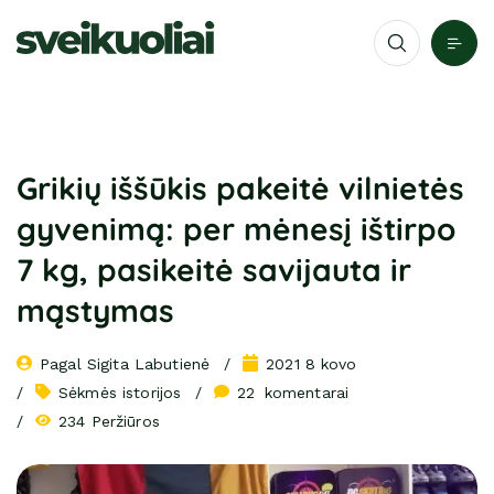
Grikių iššūkis pakeitė vilnietės
gyvenimą: per mėnesį ištirpo
7 kg, pasikeitė savijauta ir
mąstymas
Pagal 
Sigita Labutienė
2021 8 kovo
Sėkmės istorijos
22
 komentarai
234 Peržiūros