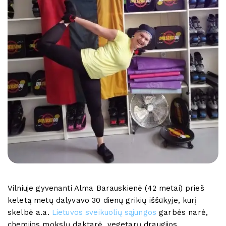
Vilniuje gyvenanti Alma Barauskienė (42 metai) prieš
keletą metų dalyvavo 30 dienų grikių iššūkyje, kurį
skelbė a.a.
Lietuvos sveikuolių sąjungos
garbės narė,
chemijos mokslų daktarė, vegetarų draugijos