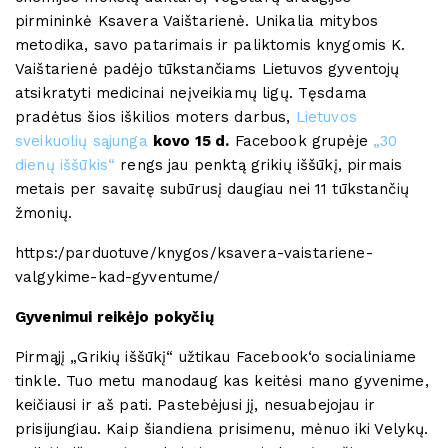
pirmininkė Ksavera Vaištarienė. Unikalia mitybos
metodika, savo patarimais ir paliktomis knygomis K.
Vaištarienė padėjo tūkstančiams Lietuvos gyventojų
atsikratyti medicinai neįveikiamų ligų. Tęsdama
pradėtus šios iškilios moters darbus,
Lietuvos
sveikuolių sąjunga
kovo 15 d.
Facebook grupėje
„30
dienų iššūkis“
rengs jau penktą grikių iššūkį, pirmais
metais per savaitę subūrusį daugiau nei 11 tūkstančių
žmonių.
https:/parduotuve/knygos/ksavera-vaistariene-
valgykime-kad-gyventume/
Gyvenimui reikėjo pokyčių
Pirmąjį „Grikių iššūkį“ užtikau Facebook‘o socialiniame
tinkle. Tuo metu manodaug kas keitėsi mano gyvenime,
keičiausi ir aš pati. Pastebėjusi jį, nesuabejojau ir
prisijungiau. Kaip šiandiena prisimenu, mėnuo iki Velykų.