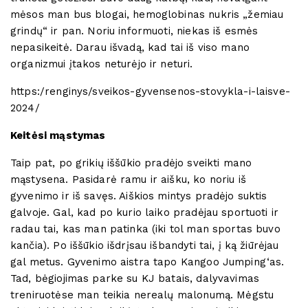
mėsos man bus blogai, hemoglobinas nukris „žemiau
grindų“ ir pan. Noriu informuoti, niekas iš esmės
nepasikeitė. Darau išvadą, kad tai iš viso mano
organizmui įtakos neturėjo ir neturi.
https:/renginys/sveikos-gyvensenos-stovykla-i-laisve-
2024/
Keitėsi mąstymas
Taip pat, po grikių iššūkio pradėjo sveikti mano
mąstysena. Pasidarė ramu ir aišku, ko noriu iš
gyvenimo ir iš savęs. Aiškios mintys pradėjo suktis
galvoje. Gal, kad po kurio laiko pradėjau sportuoti ir
radau tai, kas man patinka (iki tol man sportas buvo
kančia). Po iššūkio išdrįsau išbandyti tai, į ką žiūrėjau
gal metus. Gyvenimo aistra tapo Kangoo Jumping‘as.
Tad, bėgiojimas parke su KJ batais, dalyvavimas
treniruotėse man teikia nerealų malonumą. Mėgstu