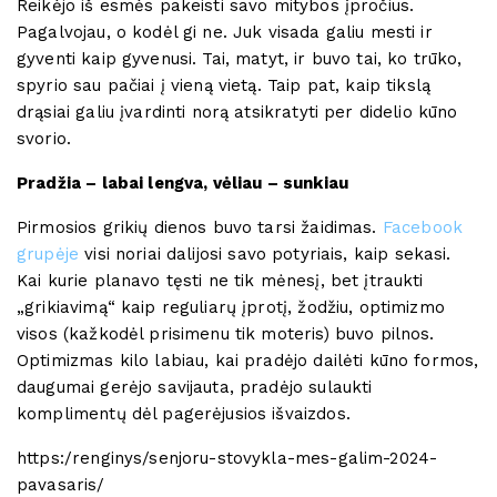
Reikėjo iš esmės pakeisti savo mitybos įpročius.
Pagalvojau, o kodėl gi ne. Juk visada galiu mesti ir
gyventi kaip gyvenusi. Tai, matyt, ir buvo tai, ko trūko,
spyrio sau pačiai į vieną vietą. Taip pat, kaip tikslą
drąsiai galiu įvardinti norą atsikratyti per didelio kūno
svorio.
Pradžia – labai lengva, vėliau – sunkiau
Pirmosios grikių dienos buvo tarsi žaidimas.
Facebook
grupėje
visi noriai dalijosi savo potyriais, kaip sekasi.
Kai kurie planavo tęsti ne tik mėnesį, bet įtraukti
„grikiavimą“ kaip reguliarų įprotį, žodžiu, optimizmo
visos (kažkodėl prisimenu tik moteris) buvo pilnos.
Optimizmas kilo labiau, kai pradėjo dailėti kūno formos,
daugumai gerėjo savijauta, pradėjo sulaukti
komplimentų dėl pagerėjusios išvaizdos.
https:/renginys/senjoru-stovykla-mes-galim-2024-
pavasaris/