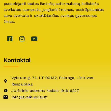
puoselėjanti tautos išminčių suformuluotą holistinės
sveikatos sampratą, jungianti žmones, besirūpinančius
savo sveikata ir skleidžiančius sveikos gyvensenos
žinias.
Kontaktai
Vytauto g. 74, LT-00132, Palanga, Lietuvos
Respublika
Juridinio asmens kodas: 191616227
info@sveikuoliai.lt