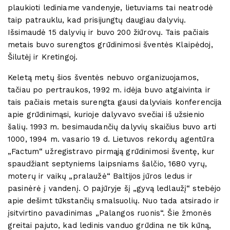
plaukioti lediniame vandenyje, lietuviams tai neatrodė
taip patrauklu, kad prisijungtų daugiau dalyvių.
Išsimaudė 15 dalyvių ir buvo 200 žiūrovų. Tais pačiais
metais buvo surengtos grūdinimosi šventės Klaipėdoj,
Šilutėj ir Kretingoj.
Keletą metų šios šventės nebuvo organizuojamos,
tačiau po pertraukos, 1992 m. idėja buvo atgaivinta ir
tais pačiais metais surengta gausi dalyviais konferencija
apie grūdinimąsi, kurioje dalyvavo svečiai iš užsienio
šalių. 1993 m. besimaudančių dalyvių skaičius buvo arti
1000, 1994 m. vasario 19 d. Lietuvos rekordų agentūra
„Factum“ užregistravo pirmąją grūdinimosi šventę, kur
spaudžiant septyniems laipsniams šalčio, 1680 vyrų,
moterų ir vaikų „pralaužė“ Baltijos jūros ledus ir
pasinėrė į vandenį. O pajūryje šį „gyvą ledlaužį“ stebėjo
apie dešimt tūkstančių smalsuolių. Nuo tada atsirado ir
įsitvirtino pavadinimas „Palangos ruonis“. Šie žmonės
greitai pajuto, kad ledinis vanduo grūdina ne tik kūną,