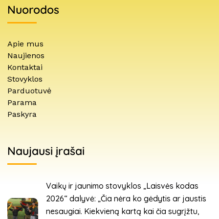
Nuorodos
Apie mus
Naujienos
Kontaktai
Stovyklos
Parduotuvė
Parama
Paskyra
Naujausi įrašai
Vaikų ir jaunimo stovyklos „Laisvės kodas
2026“ dalyvė: „Čia nėra ko gėdytis ar jaustis
nesaugiai. Kiekvieną kartą kai čia sugrįžtu,