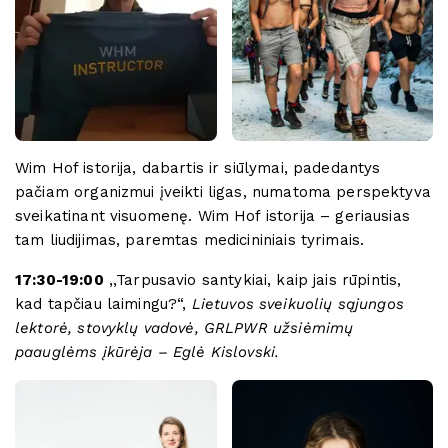
Wim Hof istorija, dabartis ir siūlymai, padedantys
pačiam organizmui įveikti ligas, numatoma perspektyva
sveikatinant visuomenę. Wim Hof istorija – geriausias
tam liudijimas, paremtas medicininiais tyrimais.
17:30-19:00
,,Tarpusavio santykiai, kaip jais rūpintis,
kad tapčiau laimingu?“,
Lietuvos sveikuolių sąjungos
lektorė, stovyklų vadovė, GRLPWR užsiėmimų
paauglėms įkūrėja – Eglė Kislovski.