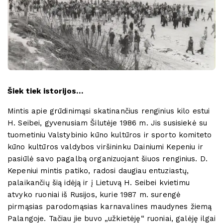
Šiek tiek istorijos…
Mintis apie grūdinimąsi skatinančius renginius kilo estui
H. Seibei, gyvenusiam Šilutėje 1986 m. Jis susisiekė su
tuometiniu Valstybinio kūno kultūros ir sporto komiteto
kūno kultūros valdybos viršininku Dainiumi Kepeniu ir
pasiūlė savo pagalbą organizuojant šiuos renginius. D.
Kepeniui mintis patiko, radosi daugiau entuziastų,
palaikančių šią idėją ir į Lietuvą H. Seibei kvietimu
atvyko ruoniai iš Rusijos, kurie 1987 m. surengė
pirmąsias parodomąsias karnavalines maudynes žiemą
Palangoje. Tačiau jie buvo „užkietėję“ ruoniai, galėję ilgai