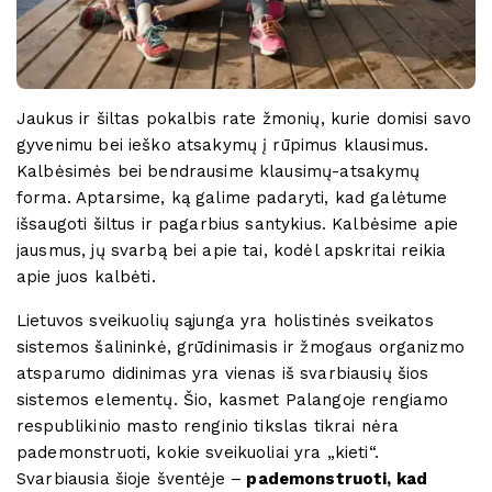
Jaukus ir šiltas pokalbis rate žmonių, kurie domisi savo
gyvenimu bei ieško atsakymų į rūpimus klausimus.
Kalbėsimės bei bendrausime klausimų-atsakymų
forma. Aptarsime, ką galime padaryti, kad galėtume
išsaugoti šiltus ir pagarbius santykius. Kalbėsime apie
jausmus, jų svarbą bei apie tai, kodėl apskritai reikia
apie juos kalbėti.
Lietuvos sveikuolių sąjunga yra holistinės sveikatos
sistemos šalininkė, grūdinimasis ir žmogaus organizmo
atsparumo didinimas yra vienas iš svarbiausių šios
sistemos elementų. Šio, kasmet Palangoje rengiamo
respublikinio masto renginio tikslas tikrai nėra
pademonstruoti, kokie sveikuoliai yra „kieti“.
Svarbiausia šioje šventėje –
pademonstruoti, kad