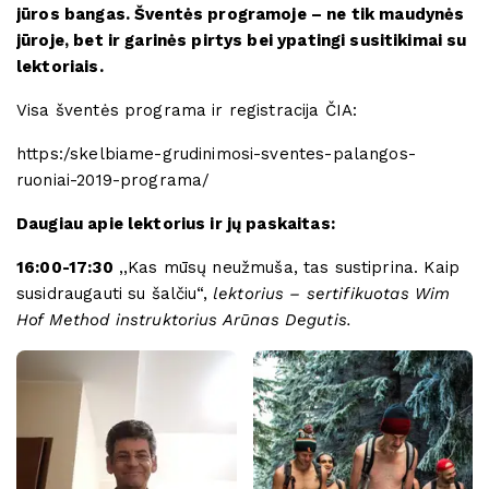
jūros bangas. Šventės programoje – ne tik maudynės
jūroje, bet ir garinės pirtys bei ypatingi susitikimai su
lektoriais.
Visa šventės programa ir registracija ČIA:
https:/skelbiame-grudinimosi-sventes-palangos-
ruoniai-2019-programa/
Daugiau apie lektorius ir jų paskaitas:
16:00-17:30
,,Kas mūsų neužmuša, tas sustiprina. Kaip
susidraugauti su šalčiu“,
lektorius – sertifikuotas Wim
Hof
Method
instruktorius Arūnas Degutis.