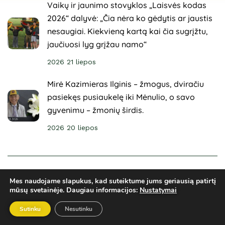
Vaikų ir jaunimo stovyklos „Laisvės kodas
2026“ dalyvė: „Čia nėra ko gėdytis ar jaustis
nesaugiai. Kiekvieną kartą kai čia sugrįžtu,
jaučiuosi lyg grįžau namo“
2026 21 liepos
Mirė Kazimieras Ilginis – žmogus, dviračiu
pasiekęs pusiaukelę iki Mėnulio, o savo
gyvenimu – žmonių širdis.
2026 20 liepos
© 2025 Sveikuoliai. Visos teisės saugomos. Svetainė
Mes naudojame slapukus, kad suteiktume jums geriausią patirtį
sukurta
ARCA4.lt
mūsų svetainėje.
Daugiau informacijos:
Nustatymai
Privatumo politika
El. parduotuvės taisyklės
Ginčų sprendimai
Sutinku
Nesutinku