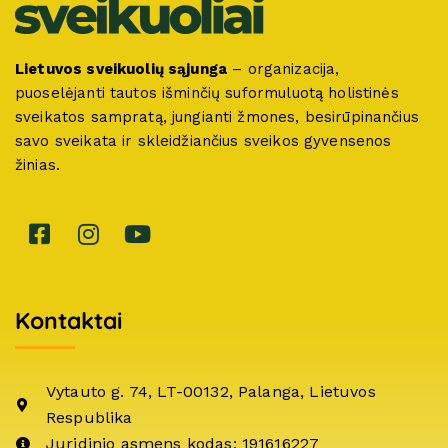
Lietuvos sveikuolių sąjunga
– organizacija,
puoselėjanti tautos išminčių suformuluotą holistinės
sveikatos sampratą, jungianti žmones, besirūpinančius
savo sveikata ir skleidžiančius sveikos gyvensenos
žinias.
Kontaktai
Vytauto g. 74, LT-00132, Palanga, Lietuvos
Respublika
Juridinio asmens kodas: 191616227