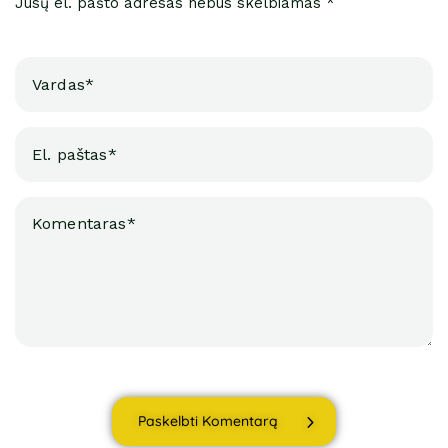
Jūsų el. pašto adresas nebus skelbiamas *
Paskelbti Komentarą