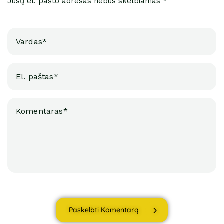
Jūsų el. pašto adresas nebus skelbiamas *
Paskelbti Komentarą