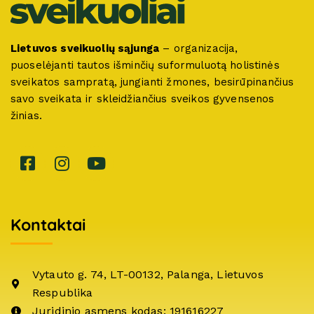
Lietuvos sveikuolių sąjunga
– organizacija,
puoselėjanti tautos išminčių suformuluotą holistinės
sveikatos sampratą, jungianti žmones, besirūpinančius
savo sveikata ir skleidžiančius sveikos gyvensenos
žinias.
Kontaktai
Vytauto g. 74, LT-00132, Palanga, Lietuvos
Respublika
Juridinio asmens kodas: 191616227