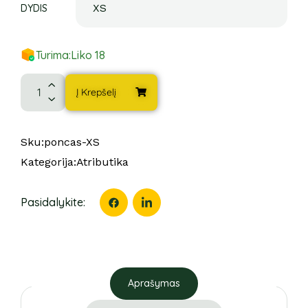
DYDIS
Turima:
Liko 18
Į Krepšelį
Sku:
poncas-XS
Kategorija:
Atributika
Pasidalykite:
Aprašymas