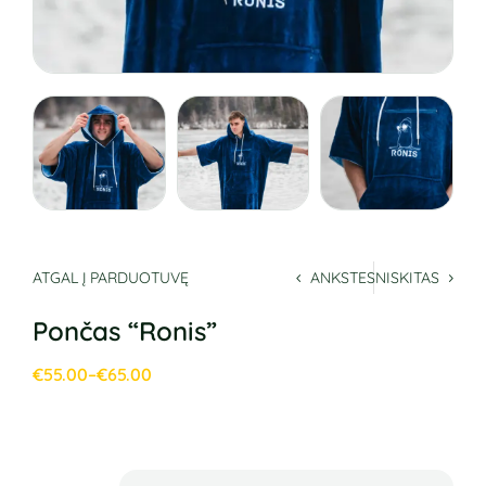
ATGAL Į PARDUOTUVĘ
ANKSTESNIS
KITAS
Pončas “Ronis”
€
55.00
–
€
65.00