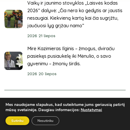
Vaikų ir jaunimo stovyklos „Laisvės kodas
2026“ dalyvė: „Čia nėra ko gėdytis ar jaustis
nesaugiai. Kiekvieną kartą kai čia sugrįžtu,
jaučiuosi lyg grįžau namo“
2026 21 liepos
Mirė Kazimieras Ilginis – žmogus, dviračiu
pasiekęs pusiaukelę iki Mėnulio, o savo
gyvenimu – žmonių širdis.
2026 20 liepos
© 2025 Sveikuoliai. Visos teisės saugomos. Svetainė
Mes naudojame slapukus, kad suteiktume jums geriausią patirtį
sukurta
ARCA4.lt
mūsų svetainėje.
Daugiau informacijos:
Nustatymai
Privatumo politika
El. parduotuvės taisyklės
Ginčų sprendimai
Sutinku
Nesutinku