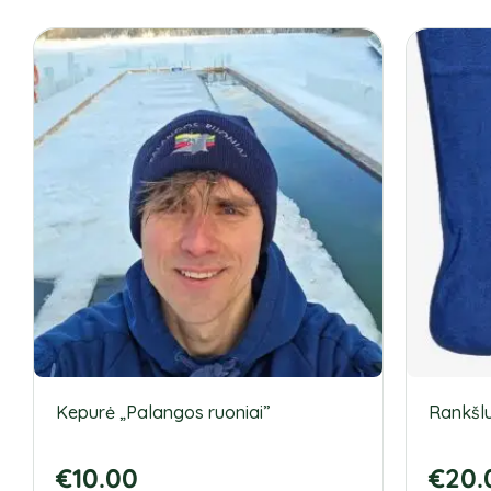
Kepurė „Palangos ruoniai”
Rankšlu
€
10.00
€
20.