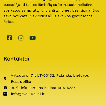
puoselėjanti tautos išminčių suformuluotą holistinės
sveikatos sampratą, jungianti žmones, besirūpinančius
savo sveikata ir skleidžiančius sveikos gyvensenos
žinias.
Kontaktai
Vytauto g. 74, LT-00132, Palanga, Lietuvos
Respublika
Juridinio asmens kodas: 191616227
info@sveikuoliai.lt