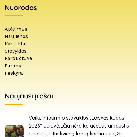
Nuorodos
Apie mus
Naujienos
Kontaktai
Stovyklos
Parduotuvė
Parama
Paskyra
Naujausi įrašai
Vaikų ir jaunimo stovyklos „Laisvės kodas
2026“ dalyvė: „Čia nėra ko gėdytis ar jaustis
nesaugiai. Kiekvieną kartą kai čia sugrįžtu,