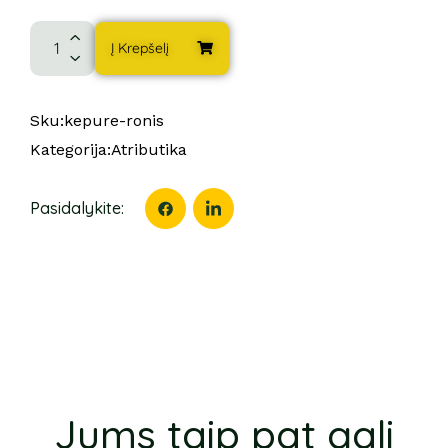
Į Krepšelį
Sku:
kepure-ronis
Kategorija:
Atributika
Pasidalykite:
Jums taip pat gali