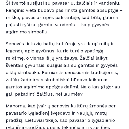
Ši šventė susijusi su pavasariu, žalčiais ir vandeniu.
Renginio vieta būdavo pasirinkta gamtos apsuptyje –
miško, pievos ar upės pakrantėje, kad būtų galima
pajusti ryšį su gamta, vandeniu – kaip gyvybės
atgimimo simboliu.
Senovės lietuvių baltų kultūroje yra daug mitų ir
legendų apie gyvūnus, kurie turėjo ypatingą
reikšmę, o vienas iš jų yra žaltys. Žalčiai laikyti
šventais gyvūnais, susijusiais su gamtos ir gyvybės
ciklų simbolika. Remiantis senosiomis tradicijomis,
žalčių žadinimas simboliškai būdavo laikomas
gamtos atgimimo apeigos dalimi. Na o kas gi geriau
gali pažadinti žalčius, nei laumės?
Manoma, kad įvairių senovės kultūrų žmonės per
pavasario lygiadienį švęsdavo ir Naujųjų metų
pradžią. Lietuviai tikėjo, kad pavasario lygiadienio
rytą išsimaudžius upėje, tekančioje į rytus (nes