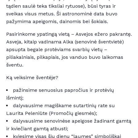
tądien saulė teka tiksliai rytuose), būsi tyras ir
sveikas visus metus. Ši astronominė data buvo
pažymima apeigomis, dainomis bei šokiais.
Pasirinkome ypatingą vietą – Asvejos ežero pakrantę.
Asveja, kitaip vadinama Alka (senovinė šventvietė)
apsupta begale protėviams svarbių vietų –
piliakalniais, pilkapiais, jos vanduo buvo laikomas
šventu.
Ką veiksime šventėje?
pažinsime senuosius papročius ir protėvių
išmintį;
dalyvausime magiškame sutartinių rate su
Laurita Peleniūte (Promočių giesmės);
dalyvausime senovinėse apeigose žadinant gamtą
ir kviečiant gamtą atbusti;
kviesime visas šių dienų “laumes” simboliškai