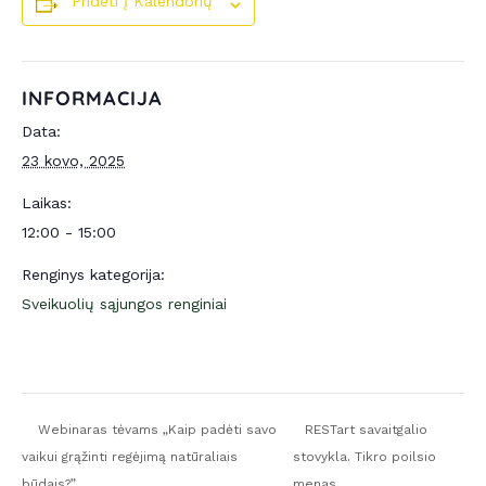
Pridėti Į Kalendorių
INFORMACIJA
Data:
23 kovo, 2025
Laikas:
12:00 - 15:00
Renginys kategorija:
Sveikuolių sąjungos renginiai
Webinaras tėvams „Kaip padėti savo
RESTart savaitgalio
vaikui grąžinti regėjimą natūraliais
stovykla. Tikro poilsio
būdais?”
menas