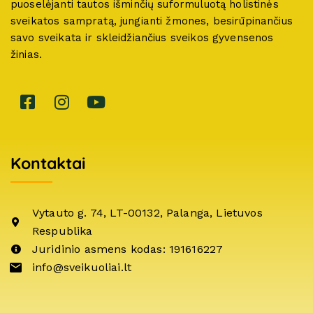
puoselėjanti tautos išminčių suformuluotą holistinės
sveikatos sampratą, jungianti žmones, besirūpinančius
savo sveikata ir skleidžiančius sveikos gyvensenos
žinias.
Kontaktai
Vytauto g. 74, LT-00132, Palanga, Lietuvos
Respublika
Juridinio asmens kodas: 191616227
info@sveikuoliai.lt