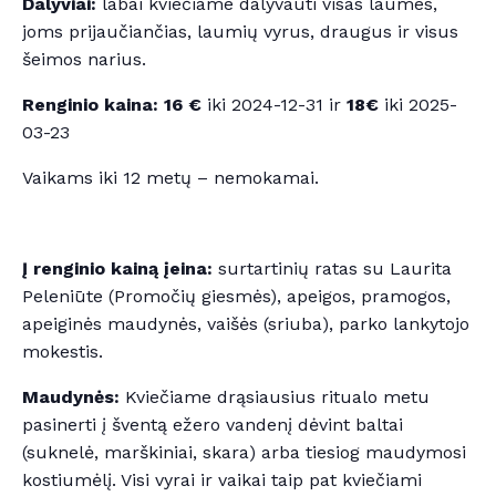
Dalyviai:
labai kviečiame dalyvauti visas laumes,
joms prijaučiančias, laumių vyrus, draugus ir visus
šeimos narius.
Renginio kaina: 16 €
iki 2024-12-31 ir
18€
iki 2025-
03-23
Vaikams iki 12 metų – nemokamai.
Į renginio kainą įeina:
surtartinių ratas su Laurita
Peleniūte (Promočių giesmės), apeigos, pramogos,
apeiginės maudynės, vaišės (sriuba), parko lankytojo
mokestis.
Maudynės:
Kviečiame drąsiausius ritualo metu
pasinerti į šventą ežero vandenį dėvint baltai
(suknelė, marškiniai, skara) arba tiesiog maudymosi
kostiumėlį. Visi vyrai ir vaikai taip pat kviečiami