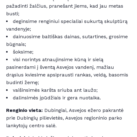
pažadinti žalčius, pranešant jiems, kad jau metas
busti;
deginsime renginiui specialiai sukurtą skulptūrą
vandenyje;
dainuosime baltiškas dainas, sutartines, grosime
būgnais;
šoksime;
visi norintys atnaujinsime kūną ir sielą
pasinerdami į šventą Asvejos vandenį, mažiau
drąsius kviesime apsiprausti rankas, veidą, basomis
budinti žemę;
vaišinsimės karšta sriuba ant laužo;
dalinsimės įpūdžiais ir gera nuotaika.
Renginio vieta:
Dubingiai, Asvejos ežero pakrantė
prie Dubingių pilievietės, Asvejos regioninio parko
lankytojų centro salė.