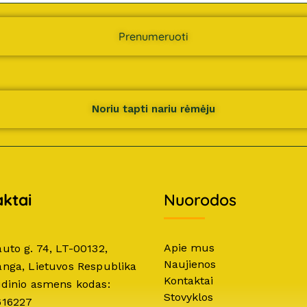
Prenumeruoti
Noriu tapti nariu rėmėju
ktai
Nuorodos
Apie mus
auto g. 74, LT-00132,
Naujienos
anga, Lietuvos Respublika
Kontaktai
idinio asmens kodas:
Stovyklos
616227