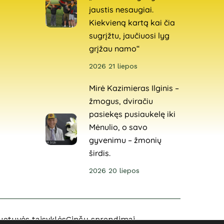
jaustis nesaugiai.
Kiekvieną kartą kai čia
sugrįžtu, jaučiuosi lyg
grįžau namo“
2026 21 liepos
Mirė Kazimieras Ilginis –
žmogus, dviračiu
pasiekęs pusiaukelę iki
Mėnulio, o savo
gyvenimu – žmonių
širdis.
2026 20 liepos
uotuvės taisyklės
Ginčų sprendimai