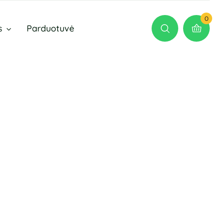
0
s
Parduotuvė