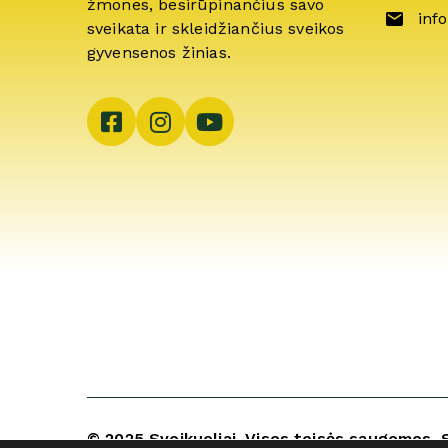
žmones, besirūpinančius savo
info
sveikata ir skleidžiančius sveikos
gyvensenos žinias.
© 2025 Sveikuoliai. Visos teisės saugomos. 