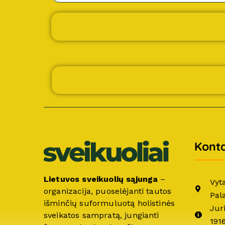
Konta
Lietuvos sveikuolių sąjunga
–
Vyt
organizacija, puoselėjanti tautos
Pal
išminčių suformuluotą holistinės
Jur
sveikatos sampratą, jungianti
191