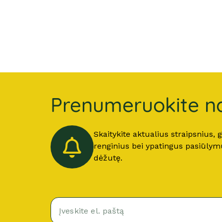
Prenumeruokite na
Skaitykite aktualius straipsnius,
renginius bei ypatingus pasiūlymus
dėžutę.