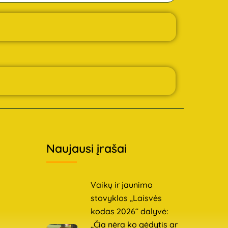
Naujausi įrašai
Vaikų ir jaunimo
stovyklos „Laisvės
kodas 2026“ dalyvė:
„Čia nėra ko gėdytis ar