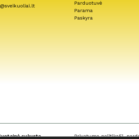
Parduotuvė
@sveikuoliai.lt
Parama
Paskyra
Svetainė sukurta
Privatumo politika
El. pard