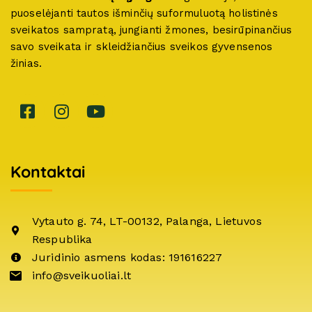
puoselėjanti tautos išminčių suformuluotą holistinės
sveikatos sampratą, jungianti žmones, besirūpinančius
savo sveikata ir skleidžiančius sveikos gyvensenos
žinias.
Kontaktai
Vytauto g. 74, LT-00132, Palanga, Lietuvos
Respublika
Juridinio asmens kodas: 191616227
info@sveikuoliai.lt