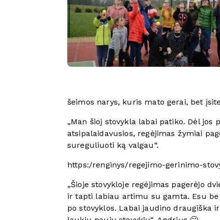
šeimos narys, kuris mato gerai, bet įsit
„Man šioj stovykla labai patiko. Dėl jo
atsipalaidavusios, regėjimas žymiai page
sureguliuoti ką valgau“.
https:/renginys/regejimo-gerinimo-stov
„Šioje stovykloje regėjimas pagerėjo dv
ir tapti labiau artimu su gamta. Esu be 
po stovyklos. Labai jaudino draugiška ir
laukiu naujų stovyklų“. Andrius 🙂