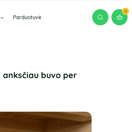
0
Parduotuvė
ie anksčiau buvo per