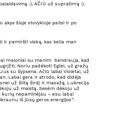
palaidavimą :). AČIŪ už supratimą :).
akys šioje stovykloje pailsi ir po
i ir pamiršti viską, kas kelia man
labai maloniai su manim bendrauja, kad
ugrįžti. Noriu padėkoti Eglei, už gražų
Jus su šypsena. Ačiū labai Violetai, už
n. Labai gera ir atrodo, kad didėja
nei už šiltą širdį ir masažą. Lukrecija
dėkoju už maistą. Sesėm dėkoju už
pat kurių nepaminėjau – esu labai
ikraunu iš jūsų geros energijos“.