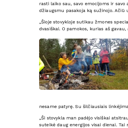
rasti laiko sau, savo emocijoms ir savo
džiaugsmu pasakoja ką sužinojo. Ačiū u
„Šioje stovykloje sutikau žmones specialis
dvasiškai. O pamokos, kurias aš gavau, 
nesame patyrę. Su šilčiausiais linkėjima
„Ši stovykla man padėjo visiškai atsitr
suteikė daug energijos visai dienai. Ta