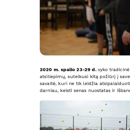
2020 m. spalio 23-29 d.
vyko tradicinė 
atsiliepimų, suteikusi kitą požiūrį į sav
savaitė, kuri ne tik leidžia atsipalaidu
darniau, keisti senas nuostatas ir išband