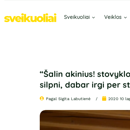
Sveikuoliai
Veiklos
“Šalin akinius! stovykl
silpni, dabar irgi per s
Pagal 
Sigita Labutienė
2020 10 la