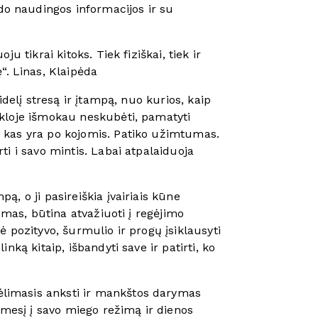
rdo naudingos informacijos ir su
ju tikrai kitoks. Tiek fiziškai, tiek ir
“. Linas, Klaipėda
idelį stresą ir įtampą, nuo kurios, kaip
ykloje išmokau neskubėti, pamatyti
) kas yra po kojomis. Patiko užimtumas.
ti i savo mintis. Labai atpalaiduoja
ą, o ji pasireiškia įvairiais kūne
usmas, būtina atvažiuoti į regėjimo
ė pozityvo, šurmulio ir progų įsiklausyti
nką kitaip, išbandyti save ir patirti, ko
Kėlimasis anksti ir mankštos darymas
ėmesį į savo miego režimą ir dienos