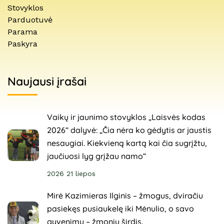
Stovyklos
Parduotuvė
Parama
Paskyra
Naujausi įrašai
Vaikų ir jaunimo stovyklos „Laisvės kodas
2026“ dalyvė: „Čia nėra ko gėdytis ar jaustis
nesaugiai. Kiekvieną kartą kai čia sugrįžtu,
jaučiuosi lyg grįžau namo“
2026 21 liepos
Mirė Kazimieras Ilginis – žmogus, dviračiu
pasiekęs pusiaukelę iki Mėnulio, o savo
gyvenimu – žmonių širdis.