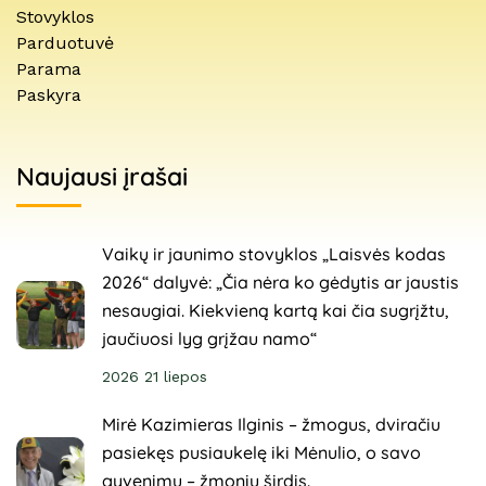
Stovyklos
Parduotuvė
Parama
Paskyra
Naujausi įrašai
Vaikų ir jaunimo stovyklos „Laisvės kodas
2026“ dalyvė: „Čia nėra ko gėdytis ar jaustis
nesaugiai. Kiekvieną kartą kai čia sugrįžtu,
jaučiuosi lyg grįžau namo“
2026 21 liepos
Mirė Kazimieras Ilginis – žmogus, dviračiu
pasiekęs pusiaukelę iki Mėnulio, o savo
gyvenimu – žmonių širdis.