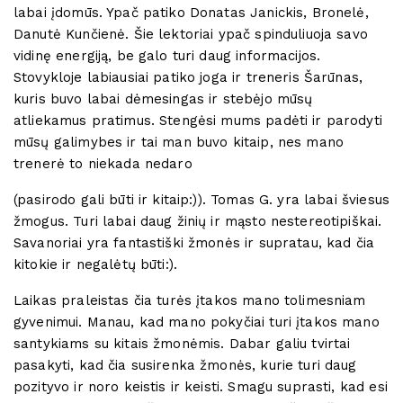
labai įdomūs. Ypač patiko Donatas Janickis, Bronelė,
Danutė Kunčienė. Šie lektoriai ypač spinduliuoja savo
vidinę energiją, be galo turi daug informacijos.
Stovykloje labiausiai patiko joga ir treneris Šarūnas,
kuris buvo labai dėmesingas ir stebėjo mūsų
atliekamus pratimus. Stengėsi mums padėti ir parodyti
mūsų galimybes ir tai man buvo kitaip, nes mano
trenerė to niekada nedaro
(pasirodo gali būti ir kitaip:)). Tomas G. yra labai šviesus
žmogus. Turi labai daug žinių ir mąsto nestereotipiškai.
Savanoriai yra fantastiški žmonės ir supratau, kad čia
kitokie ir negalėtų būti:).
Laikas praleistas čia turės įtakos mano tolimesniam
gyvenimui. Manau, kad mano pokyčiai turi įtakos mano
santykiams su kitais žmonėmis. Dabar galiu tvirtai
pasakyti, kad čia susirenka žmonės, kurie turi daug
pozityvo ir noro keistis ir keisti. Smagu suprasti, kad esi