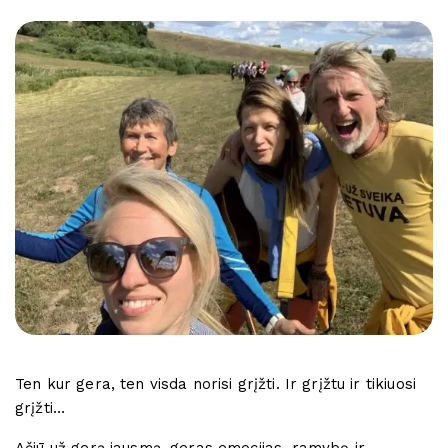
Ten kur gera, ten visda norisi grįžti. Ir grįžtu ir tikiuosi
grįžti…
Ačiū už gerą jausmą, geras emocijas, ramybę ir