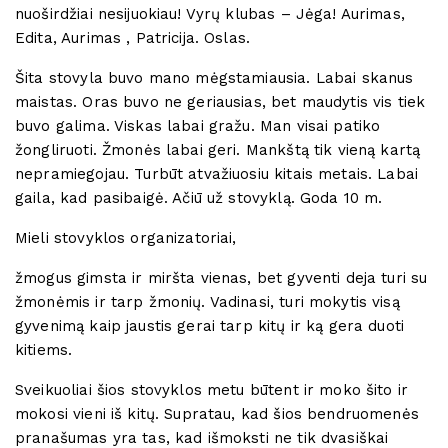
nuoširdžiai nesijuokiau! Vyrų klubas – Jėga! Aurimas,
Edita, Aurimas , Patricija. Oslas.
Šita stovyla buvo mano mėgstamiausia. Labai skanus
maistas. Oras buvo ne geriausias, bet maudytis vis tiek
buvo galima. Viskas labai gražu. Man visai patiko
žongliruoti. Žmonės labai geri. Mankštą tik vieną kartą
nepramiegojau. Turbūt atvažiuosiu kitais metais. Labai
gaila, kad pasibaigė. Ačiū už stovyklą. Goda 10 m.
Mieli stovyklos organizatoriai,
žmogus gimsta ir miršta vienas, bet gyventi deja turi su
žmonėmis ir tarp žmonių. Vadinasi, turi mokytis visą
gyvenimą kaip jaustis gerai tarp kitų ir ką gera duoti
kitiems.
Sveikuoliai šios stovyklos metu būtent ir moko šito ir
mokosi vieni iš kitų. Supratau, kad šios bendruomenės
pranašumas yra tas, kad išmoksti ne tik dvasiškai