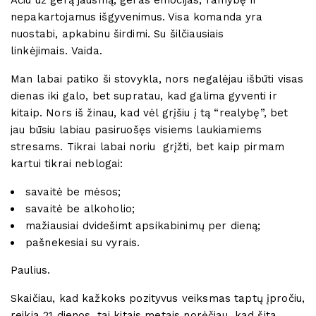
nepakartojamus išgyvenimus. Visa komanda yra
nuostabi, apkabinu širdimi. Su šilčiausiais
linkėjimais.
Vaida.
Man labai patiko ši stovykla, nors negalėjau išbūti visas
dienas iki galo, bet supratau, kad galima gyventi ir
kitaip. Nors iš žinau, kad vėl grįšiu į tą “realybę”, bet
jau būsiu labiau pasiruošęs visiems laukiamiems
stresams. Tikrai labai noriu
grįžti, bet kaip pirmam
kartui tikrai neblogai:
savaitė be mėsos;
savaitė be alkoholio;
mažiausiai dvidešimt apsikabinimų per dieną;
pašnekesiai su vyrais.
Paulius.
Skaičiau, kad kažkoks pozityvus veiksmas taptų įpročiu,
reikia 21 dienos, tai kitais metais norėčiau, kad šita