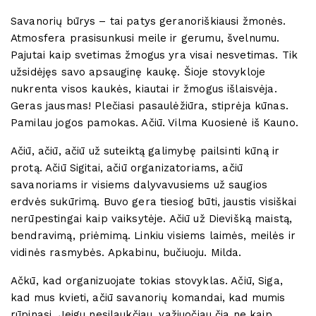
Savanorių būrys – tai patys geranoriškiausi žmonės.
Atmosfera prasisunkusi meile ir gerumu, švelnumu.
Pajutai kaip svetimas žmogus yra visai nesvetimas. Tik
užsidėjęs savo apsauginę kaukę. Šioje stovykloje
nukrenta visos kaukės, kiautai ir žmogus išlaisvėja.
Geras jausmas! Plečiasi pasaulėžiūra, stiprėja kūnas.
Pamilau jogos pamokas. Ačiū. Vilma Kuosienė iš Kauno.
Ačiū, ačiū, ačiū už suteiktą galimybę pailsinti kūną ir
protą. Ačiū Sigitai, ačiū organizatoriams, ačiū
savanoriams ir visiems dalyvavusiems už saugios
erdvės sukūrimą. Buvo gera tiesiog būti, jaustis visiškai
nerūpestingai kaip vaiksytėje. Ačiū už Dievišką maistą,
bendravimą, priėmimą. Linkiu visiems laimės, meilės ir
vidinės rasmybės. Apkabinu, bučiuoju. Milda.
Ačkū, kad organizuojate tokias stovyklas. Ačiū, Siga,
kad mus kvieti, ačiū savanorių komandai, kad mumis
rūpinasi. Jeigu nesilaukčiau, važiuočiau čia ne kaip