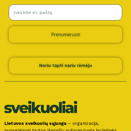
Prenumeruoti
Noriu tapti nariu rėmėju
Lietuvos sveikuolių sąjunga
– organizacija,
puoselėjanti tautos išminčių suformuluotą holistinės