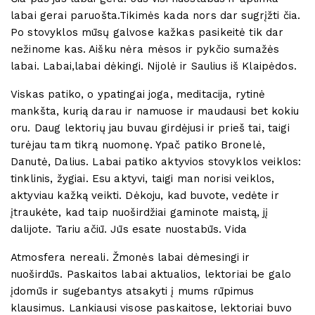
labai gerai paruošta.Tikimės kada nors dar sugrįžti čia.
Po stovyklos mūsų galvose kažkas pasikeitė tik dar
nežinome kas. Aišku nėra mėsos ir pykčio sumažės
labai. Labai,labai dėkingi. Nijolė ir Saulius iš Klaipėdos.
Viskas patiko, o ypatingai joga, meditacija, rytinė
mankšta, kurią darau ir namuose ir maudausi bet kokiu
oru. Daug lektorių jau buvau girdėjusi ir prieš tai, taigi
turėjau tam tikrą nuomonę. Ypač patiko Bronelė,
Danutė, Dalius. Labai patiko aktyvios stovyklos veiklos:
tinklinis, žygiai. Esu aktyvi, taigi man norisi veiklos,
aktyviau kažką veikti. Dėkoju, kad buvote, vedėte ir
įtraukėte, kad taip nuoširdžiai gaminote maistą, jį
dalijote. Tariu ačiū. Jūs esate nuostabūs. Vida
Atmosfera nereali. Žmonės labai dėmesingi ir
nuoširdūs. Paskaitos labai aktualios, lektoriai be galo
įdomūs ir sugebantys atsakyti į mums rūpimus
klausimus. Lankiausi visose paskaitose, lektoriai buvo