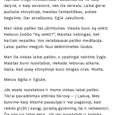
dalyvė, o kaip savanorė, nes čia nerealu. Labai gerai
jaučiuosi stovykloje, maistas fantastiškas, poilsis
begalinis. Dar atvažiuosiu. Eglė Jakučionė.
Man labai patiko tas užimtumas. Visada buvo ką veikti.
Nebuvo žodžio “Ką veikti?”, Maistas neblogas, bet
kartais nepatiko. Vos nelabiausiai patiko meditacija.
Labai patiko miegoti. Nuo dešimtmetės Godos.
Man čia viskas labai patiko, o ypatingai naktinis žygis.
Maistas buvo nuostabus, niekada nebuvau alkana.
Gaila, kad pusę stovykloje buvo blogas oras. Rosita.
Mielos Sigita ir Eglute,
Jūs esate nuostabios ir mums viskas labai patiko.
Tikrai pavadinimas atitinka tikrovę – Į Laisvę. Mes
buvome kaip kitame pasaulyje ir kai pagalvoji, kad
reikės grįžti į savąjį, įprastą gyvenimą, tai ir nebesinori.
Čia pas jus labai gera. Jūs visi nuostabūs ir aplinka