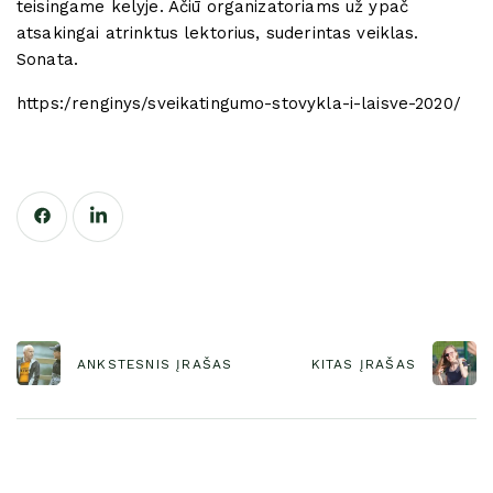
teisingame kelyje. Ačiū organizatoriams už ypač
atsakingai atrinktus lektorius, suderintas veiklas.
Sonata.
https:/renginys/sveikatingumo-stovykla-i-laisve-2020/
ANKSTESNIS ĮRAŠAS
KITAS ĮRAŠAS