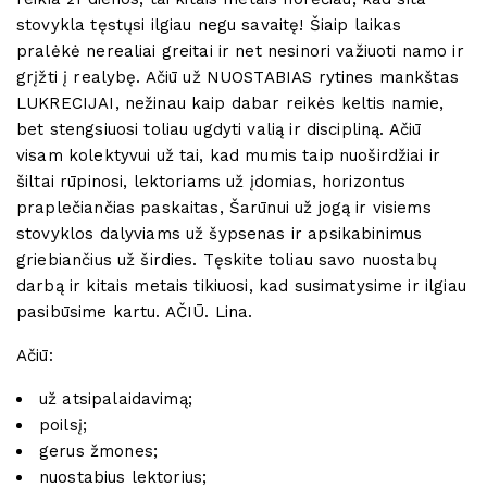
stovykla tęstųsi ilgiau negu savaitę! Šiaip laikas
pralėkė nerealiai greitai ir net nesinori važiuoti namo ir
grįžti į realybę. Ačiū už NUOSTABIAS rytines mankštas
LUKRECIJAI, nežinau kaip dabar reikės keltis namie,
bet stengsiuosi toliau ugdyti valią ir discipliną. Ačiū
visam kolektyvui už tai, kad mumis taip nuoširdžiai ir
šiltai rūpinosi, lektoriams už įdomias, horizontus
praplečiančias paskaitas, Šarūnui už jogą ir visiems
stovyklos dalyviams už šypsenas ir apsikabinimus
griebiančius už širdies. Tęskite toliau savo nuostabų
darbą ir kitais metais tikiuosi, kad susimatysime ir ilgiau
pasibūsime kartu. AČIŪ. Lina.
Ačiū:
už atsipalaidavimą;
poilsį;
gerus žmones;
nuostabius lektorius;