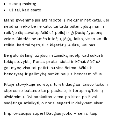
skanų maistą;
už tai, kad esate.
Mano gyvenime jūs atsiradote iš niekur ir netikėtai. Jei
nebūna nieko be reikalo, tai tada būtent jūsų man ir
reikėjo šią savaitę. Ačiū už poilsį ir grįžusią šypseną
veide. Didelės sėkmės ir idėjų, jėgų, laiko, visko ko tik
reikia, kad tai tęstųsi ir klęstėtų. Aušra, Kaunas.
Be galo dėkingi už jūsų milžinišką indėlį, kad sukurti
tokią stovyklą. Penas protui, sielai ir kūnui. Ačiū už
galimybę visa tai patirti su visa šeima. Ačiū už
bendrystę ir galimybę sutikti naujus bendraminčius.
Kitoje stovykloje norėtųsi turėti daugiau
laisvo laiko ir
stipresnio balanso tarp paskaitų ir terapinių/fizinių
užsiėmimų. Dvi paskaitos viena po kitos po 2 val.
sudėtinga atlaikyti, o norisi sugerti ir dalyvauti visur.
Improvizacijos super! Daugiau juoko – seniai taip