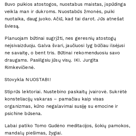
Buvo puikios atostogos, nuostabus maistas, įspūdinga
veikla man ir dukroms. Nuostabūs žmonės, puiki
nuotaika, daug juoko. Ačiū, kad tai darot. Jūs atnešat
šviesą.
Planuojam būtinai sugrįžti, nes geresnių atostogų
neįsivaizduoju. Galva švari, jaučiuosi lyg būčiau ilsėjusi
ne savaitę, o bent tris. Būtinai rekomenduosiu savo
draugams. Pasiilgsiu jūsų visų. IKI. Jurgita
Rimkevičienė.
Stovykla NUOSTABI!
Stiprūs lektoriai. Nustebino paskaitų įvairovė. Sukrėtė
konsteliacijų vakaras – pamačiau kaip visas
organizmas, kūno negalavimai susiję su emocine ir
psichine būsena.
Labai patiko Tomo Gudėno meditacijos, šokių pamokos,
mandalų piešimas, žygiai.