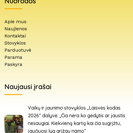
Nuorodos
Apie mus
Naujienos
Kontaktai
Stovyklos
Parduotuvė
Parama
Paskyra
Naujausi įrašai
Vaikų ir jaunimo stovyklos „Laisvės kodas
2026“ dalyvė: „Čia nėra ko gėdytis ar jaustis
nesaugiai. Kiekvieną kartą kai čia sugrįžtu,
jaučiuosi lyg grįžau namo“