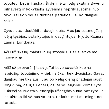
tobulėti, bet ir fiziškai. Ši dermė žmogų skatina gyventi
pilnavertį ir kokybišką gyvenimą nepriklausomai nuo
tavo išsilavinimo ar turtinės padėties. Tai ko daugiau
reikia!!!
Gyvuokite, klestėkite, dauginkitės. Mes jau esame jūsų
idėjų tęsėjos, palaikytojos ir daugintojos. Nijolė, Kaunas.
Laima, Londonas.
Ačiū už skanų maistą ir šią stovyklą. Dar susitiksime.
Gustė 6 m.
Ačiū už proveržį į laisvę. Tai buvo savaitė kupina
įspūdžių, tobulėjimo – tiek fiziškai, tiek dvasiškai. Gavau
daugiau nei tikėjausi. Jau po kelių dienų pradėjau jausti
lengvumą, daugiau energijos, tapo lengviau keltis ryte.
Lukrecijos nuostabi energija uždegdavo nuo pat ryto, ir
jos užteko iki vėlaus vakaro. Pakako mažiau miego nei
įprastai.