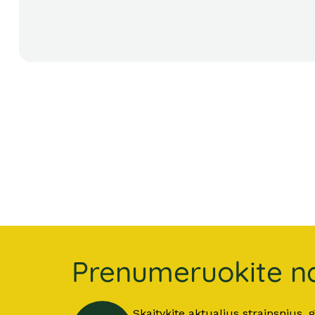
Prenumeruokite na
Skaitykite aktualius straipsnius,