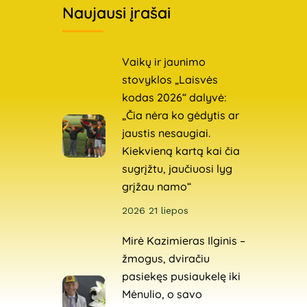
Naujausi įrašai
Vaikų ir jaunimo
stovyklos „Laisvės
kodas 2026“ dalyvė:
„Čia nėra ko gėdytis ar
jaustis nesaugiai.
Kiekvieną kartą kai čia
sugrįžtu, jaučiuosi lyg
grįžau namo“
2026 21 liepos
Mirė Kazimieras Ilginis –
žmogus, dviračiu
pasiekęs pusiaukelę iki
Mėnulio, o savo