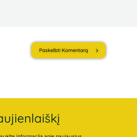
Paskelbti Komentarą
ujienlaiškį
 gaukite informaciją apie naujausius