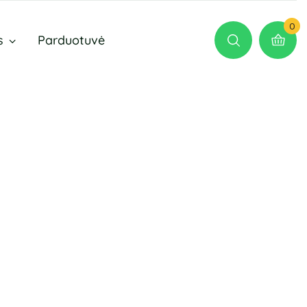
0
s
Parduotuvė