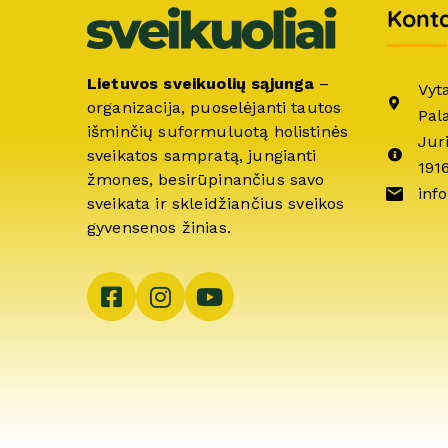
Konta
Lietuvos sveikuolių sąjunga
–
Vyt
organizacija, puoselėjanti tautos
Pal
išminčių suformuluotą holistinės
Jur
sveikatos sampratą, jungianti
191
žmones, besirūpinančius savo
info
sveikata ir skleidžiančius sveikos
gyvensenos žinias.