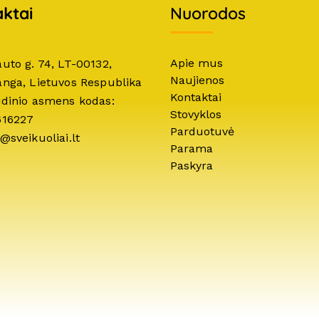
ktai
Nuorodos
Apie mus
auto g. 74, LT-00132,
Naujienos
anga, Lietuvos Respublika
Kontaktai
idinio asmens kodas:
Stovyklos
616227
Parduotuvė
@sveikuoliai.lt
Parama
Paskyra