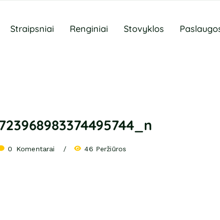
Straipsniai
Renginiai
Stovyklos
Paslaugo
723968983374495744_n
0
 Komentarai
46 Peržiūros