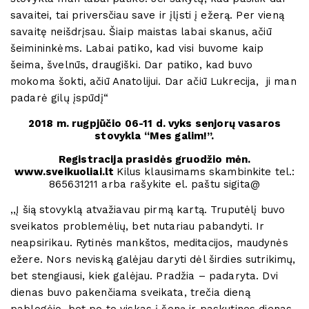
savaitei, tai priversčiau save ir įlįsti į ežerą. Per vieną
savaitę neišdrįsau. Šiaip maistas labai skanus, ačiū
šeimininkėms. Labai patiko, kad visi buvome kaip
šeima, švelnūs, draugiški. Dar patiko, kad buvo
mokoma šokti, ačiū Anatolijui. Dar ačiū Lukrecija, ji man
padarė gilų įspūdį“
2018 m. rugpjūčio 06-11 d. vyks senjorų vasaros
stovykla “Mes galim!”.
Registracija prasidės gruodžio mėn.
www.sveikuoliai.lt
Kilus klausimams skambinkite tel.:
865631211 arba rašykite el. paštu sigita@
,,Į šią stovyklą atvažiavau pirmą kartą. Truputėlį buvo
sveikatos problemėlių, bet nutariau pabandyti. Ir
neapsirikau. Rytinės mankštos, meditacijos, maudynės
ežere. Nors neviską galėjau daryti dėl širdies sutrikimų,
bet stengiausi, kiek galėjau. Pradžia – padaryta. Dvi
dienas buvo pakenčiama sveikata, trečia dieną