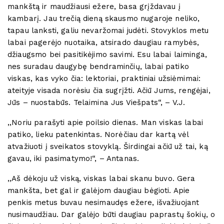
mankštą ir maudžiausi ežere, basa grįždavau į
kambarį. Jau trečią dieną skausmo nugaroje neliko,
tapau lanksti, galiu nevaržomai judėti. Stovyklos metu
labai pagerėjo nuotaika, atsirado daugiau ramybės,
džiaugsmo bei pasitikėjimo savimi. Esu labai laiminga,
nes suradau daugybę bendraminčių, labai patiko
viskas, kas vyko čia: lektoriai, praktiniai užsiėmimai:
ateityje visada norėsiu čia sugrįžti. Ačiū Jums, rengėjai,
Jūs – nuostabūs. Telaimina Jus Viešpats“, – V.J.
,,Noriu parašyti apie poilsio dienas. Man viskas labai
patiko, lieku patenkintas. Norėčiau dar kartą vėl
atvažiuoti į sveikatos stovyklą. Širdingai ačiū už tai, ką
gavau, iki pasimatymo!“, – Antanas.
,,Aš dėkoju už viską, viskas labai skanu buvo. Gera
mankšta, bet gal ir galėjom daugiau bėgioti. Apie
penkis metus buvau nesimaudęs ežere, išvažiuojant
nusimaudžiau. Dar galėjo būti daugiau paprastų šokių, o