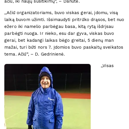
ačiū, iki naujų susitikimų“, – Danutė.
,,Ačiū organizatoriams, buvo viskas gerai, įdomu, visą
laiką buvom užimti. Išsimaudyti pritrūko drąsos, bet nuo
ežero iki namelio parbėgau basa, kitą rytą išdrįsau
parbėgti nuoga. Ir nieko, esu dar gyva, viskas buvo
gerai, bet kadangi laikas bėgo greitai, 5 dienų man
mažai, turi būti nors 7. Įdomios buvo paskaitų sveikatos
tema. Ačiū“, – D. Gedrinienė.
,,Visas