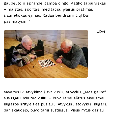
gal dėl to ir sprande įtampa dingo. Patiko labai viskas
– maistas, sportas, meditacija, įvairūs pratimai,
šiaurietiškas ėjimas. Radau bendraminčių! Dar
pasimatysim!“
,,Dvi
savaitės iki atvykimo į sveikuolių stovyklą ,,Mes galim“
susirgau ūmiu radikulitu – buvo labai aštrūs skausmai
nugaros srityje ties pusiauju. Atvykus į stovyklą, nugarą
dar skaudėjo, buvo tarsi sustingusi. Visus rytus dariau