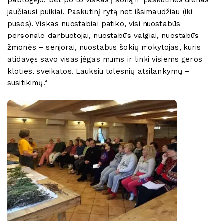
pablogėjo, bet po to viskas į šoną ir paskutines dienas
jaučiausi puikiai. Paskutinį rytą net išsimaudžiau (iki
puses). Viskas nuostabiai patiko, visi nuostabūs
personalo darbuotojai, nuostabūs valgiai, nuostabūs
žmonės – senjorai, nuostabus šokių mokytojas, kuris
atidavęs savo visas jėgas mums ir linki visiems geros
kloties, sveikatos. Lauksiu tolesnių atsilankymų –
susitikimų.“