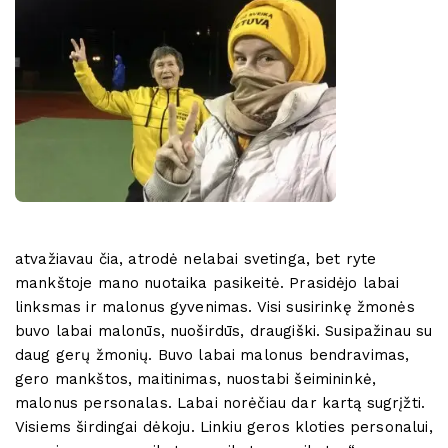
atvažiavau čia, atrodė nelabai svetinga, bet ryte
mankštoje mano nuotaika pasikeitė. Prasidėjo labai
linksmas ir malonus gyvenimas. Visi susirinkę žmonės
buvo labai malonūs, nuoširdūs, draugiški. Susipažinau su
daug gerų žmonių. Buvo labai malonus bendravimas,
gero mankštos, maitinimas, nuostabi šeimininkė,
malonus personalas. Labai norėčiau dar kartą sugrįžti.
Visiems širdingai dėkoju. Linkiu geros kloties personalui,