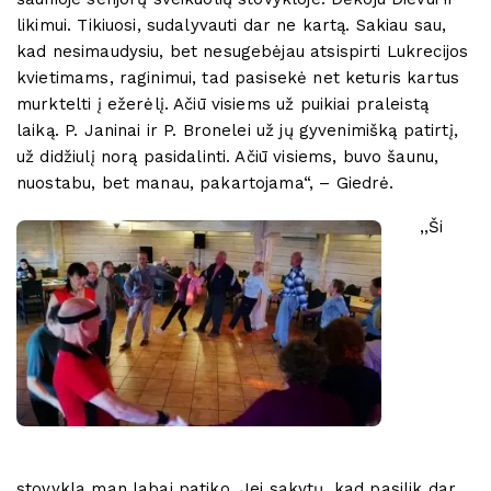
likimui. Tikiuosi, sudalyvauti dar ne kartą. Sakiau sau,
kad nesimaudysiu, bet nesugebėjau atsispirti Lukrecijos
kvietimams, raginimui, tad pasisekė net keturis kartus
murktelti į ežerėlį. Ačiū visiems už puikiai praleistą
laiką. P. Janinai ir P. Bronelei už jų gyvenimišką patirtį,
už didžiulį norą pasidalinti. Ačiū visiems, buvo šaunu,
nuostabu, bet manau, pakartojama“, – Giedrė.
,,Ši
stovykla man labai patiko. Jei sakytų, kad pasilik dar