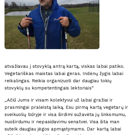
atvažiavau į stovyklą antrą kartą, viskas labai patiko.
Vegetariškas maistas labai geras. Indėnų žygis labai
reikalingas. Reikia organizuoti dar daugiau tokių
stovyklų su kompetentingais lektoriais“
,,Ačiū Jums ir visam kolektyvui už labai gražiai ir
prasmingai praleistą laiką. Esu pirmą kartą vegetarų ir
sveikuolių būryje ir visa širdimi sužavėta jų linksmumu,
nuoširdumu ir nepasidavimu senatvei. Visa šita man
suteik daugiau jėgos apmąstymams. Dar kartą labai