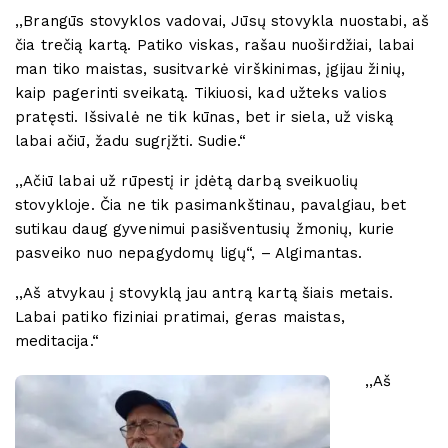
,,Brangūs stovyklos vadovai, Jūsų stovykla nuostabi, aš
čia trečią kartą. Patiko viskas, rašau nuoširdžiai, labai
man tiko maistas, susitvarkė virškinimas, įgijau žinių,
kaip pagerinti sveikatą. Tikiuosi, kad užteks valios
pratęsti. Išsivalė ne tik kūnas, bet ir siela, už viską
labai ačiū, žadu sugrįžti. Sudie.“
,,Ačiū labai už rūpestį ir įdėtą darbą sveikuolių
stovykloje. Čia ne tik pasimankštinau, pavalgiau, bet
sutikau daug gyvenimui pasišventusių žmonių, kurie
pasveiko nuo nepagydomų ligų“, – Algimantas.
,,Aš atvykau į stovyklą jau antrą kartą šiais metais.
Labai patiko fiziniai pratimai, geras maistas,
meditacija.“
,,Aš