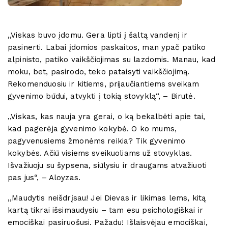
,,Viskas buvo įdomu. Gera lipti į šaltą vandenį ir
pasinerti. Labai įdomios paskaitos, man ypač patiko
alpinisto, patiko vaikščiojimas su lazdomis. Manau, kad
moku, bet, pasirodo, teko pataisyti vaikščiojimą.
Rekomenduosiu ir kitiems, prijaučiantiems sveikam
gyvenimo būdui, atvykti į tokią stovyklą“, – Birutė.
,,Viskas, kas nauja yra gerai, o ką bekalbėti apie tai,
kad pagerėja gyvenimo kokybė. O ko mums,
pagyvenusiems žmonėms reikia? Tik gyvenimo
kokybės. Ačiū visiems sveikuoliams už stovyklas.
Išvažiuoju su šypsena, siūlysiu ir draugams atvažiuoti
pas jus“, – Aloyzas.
,,Maudytis neišdrįsau! Jei Dievas ir likimas lems, kitą
kartą tikrai išsimaudysiu – tam esu psichologiškai ir
emociškai pasiruošusi. Pažadu! Išlaisvėjau emociškai,