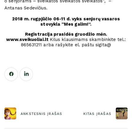
o senjorams – sveikatos sveikatos sveikatos“, –
Antanas Sedevičius.
2018 m. rugpjūčio 06-11 d. vyks senjorų vasaros
stovykla “Mes galim!”.
Registracija prasidės gruodžio mėn.
www.sveikuoliai.lt
Kilus klausimams skambinkite tel.:
865631211 arba rašykite el. paštu sigita@
ANKSTESNIS ĮRAŠAS
KITAS ĮRAŠAS