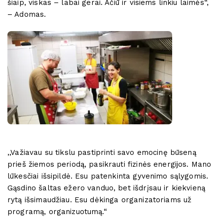
šiaip, viskas – labai gerai. Ačiū ir visiems linkiu laimės“,
– Adomas.
,,Važiavau su tikslu pastiprinti savo emocinę būseną
prieš žiemos periodą, pasikrauti fizinės energijos. Mano
lūkesčiai išsipildė. Esu patenkinta gyvenimo sąlygomis.
Gąsdino šaltas ežero vanduo, bet išdrįsau ir kiekvieną
rytą išsimaudžiau. Esu dėkinga organizatoriams už
programą, organizuotumą.“