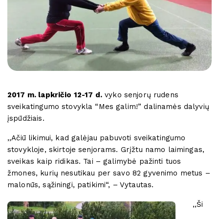
2017 m. lapkričio 12-17 d.
vyko senjorų rudens
sveikatingumo stovykla “Mes galim!” dalinamės dalyvių
įspūdžiais.
,,Ačiū likimui, kad galėjau pabuvoti sveikatingumo
stovykloje, skirtoje senjorams. Grįžtu namo laimingas,
sveikas kaip ridikas. Tai – galimybė pažinti tuos
žmones, kurių nesutikau per savo 82 gyvenimo metus –
malonūs, sąžiningi, patikimi“, – Vytautas.
,,Ši