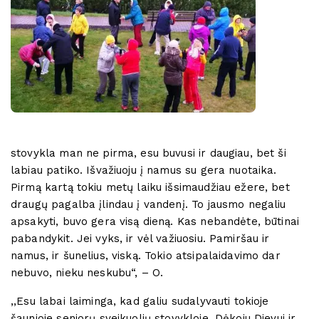
stovykla man ne pirma, esu buvusi ir daugiau, bet ši
labiau patiko. Išvažiuoju į namus su gera nuotaika.
Pirmą kartą tokiu metų laiku išsimaudžiau ežere, bet
draugų pagalba įlindau į vandenį. To jausmo negaliu
apsakyti, buvo gera visą dieną. Kas nebandėte, būtinai
pabandykit. Jei vyks, ir vėl važiuosiu. Pamiršau ir
namus, ir šunelius, viską. Tokio atsipalaidavimo dar
nebuvo, nieku neskubu“, – O.
,,Esu labai laiminga, kad galiu sudalyvauti tokioje
šaunioje senjorų sveikuolių stovykloje. Dėkoju Dievui ir