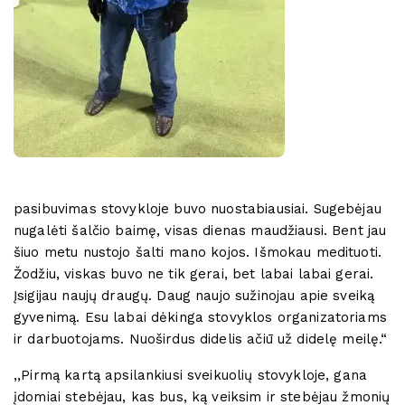
pasibuvimas stovykloje buvo nuostabiausiai. Sugebėjau
nugalėti šalčio baimę, visas dienas maudžiausi. Bent jau
šiuo metu nustojo šalti mano kojos. Išmokau medituoti.
Žodžiu, viskas buvo ne tik gerai, bet labai labai gerai.
Įsigijau naujų draugų. Daug naujo sužinojau apie sveiką
gyvenimą. Esu labai dėkinga stovyklos organizatoriams
ir darbuotojams. Nuoširdus didelis ačiū už didelę meilę.“
,,Pirmą kartą apsilankiusi sveikuolių stovykloje, gana
įdomiai stebėjau, kas bus, ką veiksim ir stebėjau žmonių