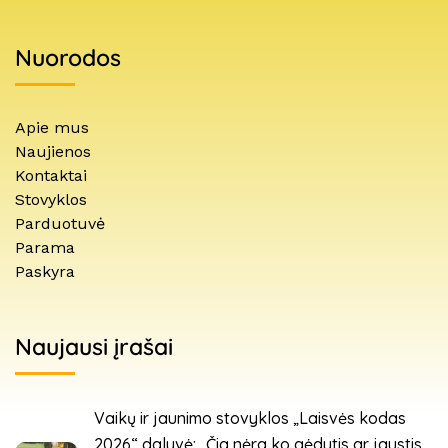
Nuorodos
Apie mus
Naujienos
Kontaktai
Stovyklos
Parduotuvė
Parama
Paskyra
Naujausi įrašai
Vaikų ir jaunimo stovyklos „Laisvės kodas
2026“ dalyvė: „Čia nėra ko gėdytis ar jaustis