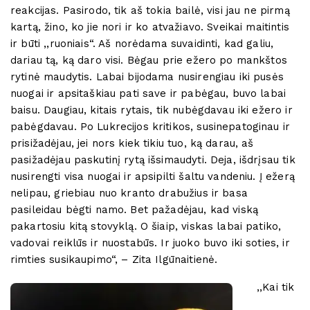
reakcijas. Pasirodo, tik aš tokia bailė, visi jau ne pirmą
kartą, žino, ko jie nori ir ko atvažiavo. Sveikai maitintis
ir būti ,,ruoniais“. Aš norėdama suvaidinti, kad galiu,
dariau tą, ką daro visi. Bėgau prie ežero po mankštos
rytinė maudytis. Labai bijodama nusirengiau iki pusės
nuogai ir apsitaškiau pati save ir pabėgau, buvo labai
baisu. Daugiau, kitais rytais, tik nubėgdavau iki ežero ir
pabėgdavau. Po Lukrecijos kritikos, susinepatoginau ir
prisižadėjau, jei nors kiek tikiu tuo, ką darau, aš
pasižadėjau paskutinį rytą išsimaudyti. Deja, išdrįsau tik
nusirengti visa nuogai ir apsipilti šaltu vandeniu. Į ežerą
nelipau, griebiau nuo kranto drabužius ir basa
pasileidau bėgti namo. Bet pažadėjau, kad viską
pakartosiu kitą stovyklą. O šiaip, viskas labai patiko,
vadovai reiklūs ir nuostabūs. Ir juoko buvo iki soties, ir
rimties susikaupimo“, – Zita Ilgūnaitienė.
,,Kai tik