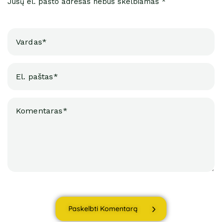
Jūsų el. pašto adresas nebus skelbiamas *
Paskelbti Komentarą