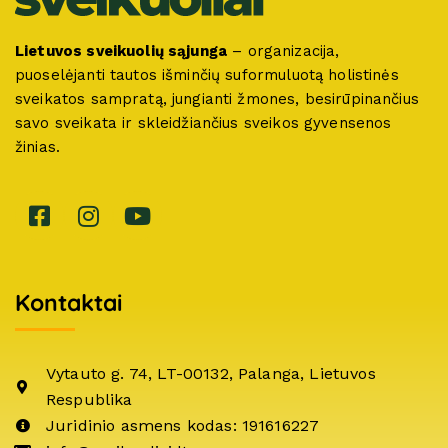
Lietuvos sveikuolių sąjunga
– organizacija,
puoselėjanti tautos išminčių suformuluotą holistinės
sveikatos sampratą, jungianti žmones, besirūpinančius
savo sveikata ir skleidžiančius sveikos gyvensenos
žinias.
Kontaktai
Vytauto g. 74, LT-00132, Palanga, Lietuvos
Respublika
Juridinio asmens kodas: 191616227