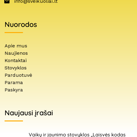
info@sveikuoliai.lt
Nuorodos
Apie mus
Naujienos
Kontaktai
Stovyklos
Parduotuvė
Parama
Paskyra
Naujausi įrašai
Vaikų ir jaunimo stovyklos „Laisvės kodas