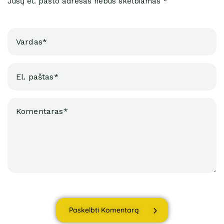
Jūsų el. pašto adresas nebus skelbiamas *
Paskelbti Komentarą