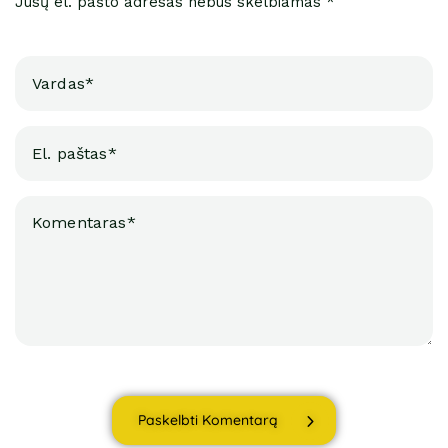
Jūsų el. pašto adresas nebus skelbiamas *
Paskelbti Komentarą