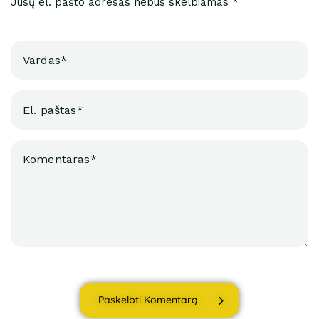
Jūsų el. pašto adresas nebus skelbiamas *
Paskelbti Komentarą