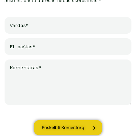
Jūsų el. pašto adresas nebus skelbiamas *
Paskelbti Komentarą