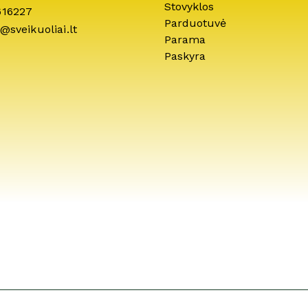
Stovyklos
616227
Parduotuvė
@sveikuoliai.lt
Parama
Paskyra