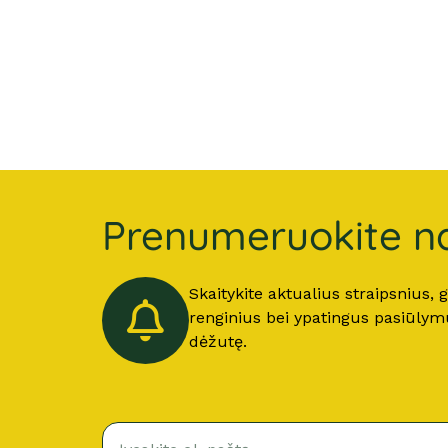
Prenumeruokite na
Skaitykite aktualius straipsnius,
renginius bei ypatingus pasiūlymus
dėžutę.