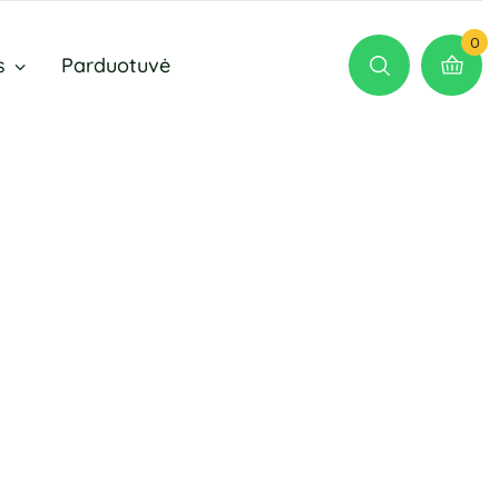
0
s
Parduotuvė