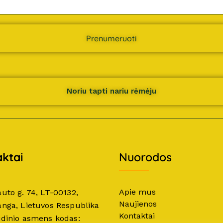
Prenumeruoti
Noriu tapti nariu rėmėju
ktai
Nuorodos
Apie mus
auto g. 74, LT-00132,
Naujienos
anga, Lietuvos Respublika
Kontaktai
idinio asmens kodas: