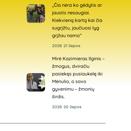
„Čia nėra ko gėdytis ar
jaustis nesaugiai.
Kiekvieną kartą kai čia
sugrįžtu, jaučiuosi lyg
grįžau namo“
2026 21 liepos
Mirė Kazimieras Ilginis –
žmogus, dviračiu
pasiekęs pusiaukelę iki
Mėnulio, o savo
gyvenimu – žmonių
širdis.
2026 20 liepos