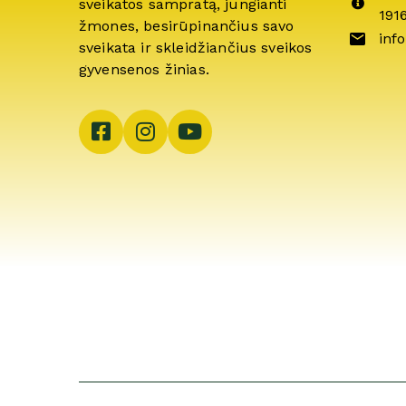
sveikatos sampratą, jungianti
191
žmones, besirūpinančius savo
info
sveikata ir skleidžiančius sveikos
gyvensenos žinias.