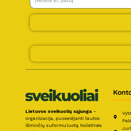
Konta
Lietuvos sveikuolių sąjunga
–
Vyt
organizacija, puoselėjanti tautos
Pal
išminčių suformuluotą holistinės
Jur