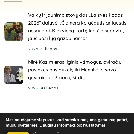
Vaikų ir jaunimo stovyklos „Laisvės kodas
2026“ dalyvė: „Čia nėra ko gėdytis ar jaustis
nesaugiai. Kiekvieną kartą kai čia sugrįžtu,
jaučiuosi lyg grįžau namo“
2026 21 liepos
Mirė Kazimieras Ilginis – žmogus, dviračiu
pasiekęs pusiaukelę iki Mėnulio, o savo
gyvenimu – žmonių širdis.
2026 20 liepos
© 2025 Sveikuoliai. Visos teisės saugomos. Svetainė
Mes naudojame slapukus, kad suteiktume jums geriausią patirtį
sukurta
ARCA4.lt
mūsų svetainėje.
Daugiau informacijos:
Nustatymai