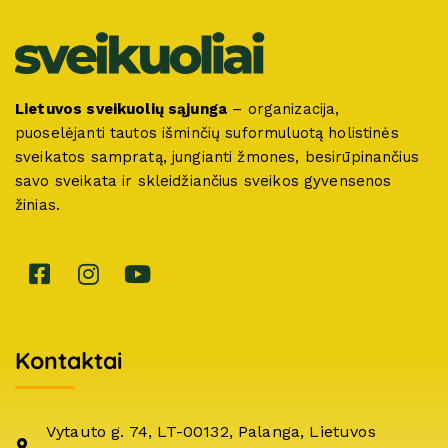
Lietuvos sveikuolių sąjunga
– organizacija,
puoselėjanti tautos išminčių suformuluotą holistinės
sveikatos sampratą, jungianti žmones, besirūpinančius
savo sveikata ir skleidžiančius sveikos gyvensenos
žinias.
Kontaktai
Vytauto g. 74, LT-00132, Palanga, Lietuvos