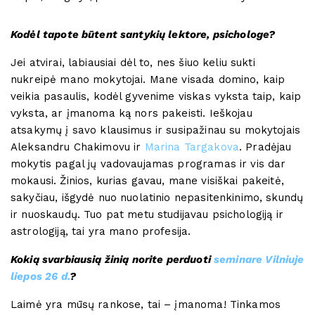
Kodėl tapote būtent santykių lektore, psichologe?
Jei atvirai, labiausiai dėl to, nes šiuo keliu sukti
nukreipė mano mokytojai. Mane visada domino, kaip
veikia pasaulis, kodėl gyvenime viskas vyksta taip, kaip
vyksta, ar įmanoma ką nors pakeisti. Ieškojau
atsakymų į savo klausimus ir susipažinau su mokytojais
Aleksandru Chakimovu ir
Marina Targakova
. Pradėjau
mokytis pagal jų vadovaujamas programas ir vis dar
mokausi. Žinios, kurias gavau, mane visiškai pakeitė,
sakyčiau, išgydė nuo nuolatinio nepasitenkinimo, skundų
ir nuoskaudų. Tuo pat metu studijavau psichologiją ir
astrologiją, tai yra mano profesija.
Kokią svarbiausią žinią norite perduoti
seminare Vilniuje
liepos 26 d.
?
Laimė yra mūsų rankose, tai – įmanoma! Tinkamos