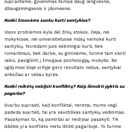
suprantame, gyvenimas tampa daug lengvesnis,
džiaugsmingesnis ir įdomesnis.
Kodėl žmonėms sunku kurti santykius?
Visos problemos kyla dėl žinių stokos. Deja, nei
mokyklose, nei universitetuose mūsų nemokė kurti
santykių. Norėdami juos sėkmingai kurti, tiek
romantinius, tiek darbe, su giminėmis, turime tam skirti
laiko, pasigilinti į žmogaus psichologiją, mokytis. Be
ugdymosi šioje srityje gero rezultato nebus, santykiai
anksčiau ar vėliau byrės.
Kodėl reikėtų nebijoti konfliktų? Kaip išmokti pyktis su
pagarba?
Svarbu suprasti, kad konfliktai, neretai, mums visgi
padeda suartėti, tai yra savotiškas santykių vėdinimas.
Pasakymas to, ką pamiršai ar nedrįsai pasakyti. Tik
iššūkis yra konflikto metu išlikti pagarboje. To turime