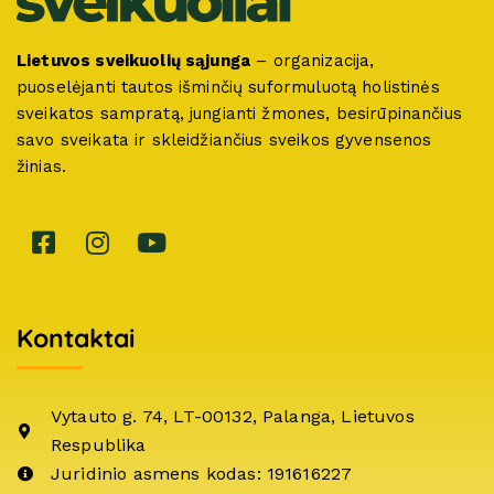
Lietuvos sveikuolių sąjunga
– organizacija,
puoselėjanti tautos išminčių suformuluotą holistinės
sveikatos sampratą, jungianti žmones, besirūpinančius
savo sveikata ir skleidžiančius sveikos gyvensenos
žinias.
Kontaktai
Vytauto g. 74, LT-00132, Palanga, Lietuvos
Respublika
Juridinio asmens kodas: 191616227