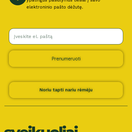
ypatingus pasiūlymus tiesiai į savo
elektroninio pašto dėžutę.
Prenumeruoti
Noriu tapti nariu rėmėju