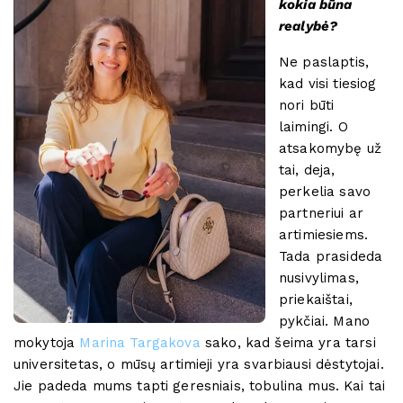
kokia būna
realybė?
Ne paslaptis,
kad visi tiesiog
nori būti
laimingi. O
atsakomybę už
tai, deja,
perkelia savo
partneriui ar
artimiesiems.
Tada prasideda
nusivylimas,
priekaištai,
pykčiai. Mano
mokytoja
Marina Targakova
sako, kad šeima yra tarsi
universitetas, o mūsų artimieji yra svarbiausi dėstytojai.
Jie padeda mums tapti geresniais, tobulina mus. Kai tai