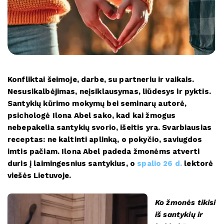
Konfliktai šeimoje, darbe, su partneriu ir vaikais.
Nesusikalbėjimas, neįsiklausymas, liūdesys ir pyktis.
Santykių kūrimo mokymų bei seminarų autorė,
psichologė Ilona Abel sako, kad kai žmogus
nebepakelia santykių svorio, išeitis yra. Svarbiausias
receptas: ne kaltinti aplinką, o pokyčio, saviugdos
imtis pačiam. Ilona Abel padeda žmonėms atverti
duris į laimingesnius santykius, o
spalio 26 d.
lektorė
viešės Lietuvoje.
Ko žmonės tikisi
iš santykių ir