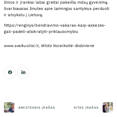
žinios ir įrankiai labai greitai pakeičia mūsų gyvenimą.
Svarbiausias žinutes apie laimingus santykius perduoti
ir atvykstu į Lietuvą.
https:/renginys/bendravimo-vakaras-kaip-askezes-
gali-padeti-atsikratyti-priklausomybiu
www.sveikuoliai.lt, Milda Noreikaitė-Bobinienė
ANKSTESNIS ĮRAŠAS
KITAS ĮRAŠAS