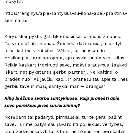
mokytis.
https:/renginys/apie-santykius-su-ilona-abel-praktinis-
seminaras
Kūrybiškai pyktis gali tik emociškai brandus žmonės.
Tai yra didžiulis menas. Žmonės, dažniausiai, arba tyli,
arba kaltina vieni kitus. Vėliau, kai nuoskaudų
prisikaupia, tarsi sprogsta, agresyviai puola vieni kitus.
Reikia kaskart treniruoti save, mokytis jausmus išsakyti
iškart, net pykstantis gerbti partnerį. Ne kaltinti, o
pradėti nuo „Aš jaučiu, kad… ir pranešu tau apie tai, nes
gerbiu tave ir mūsų santykiai man – brangūs“.
Ribų brėžimo svarba santykiuose. Kaip pranešti apie
savo poreikius prieš susierzinimą?
Norėdami tai padaryti, pirmiausiai, turite gerai pažinti
save. Turime patys sau įsivardinti poreikius, vertybes,
tada žodžiu išsakyti tai kitam, ne tikėtis, jog perskaitys