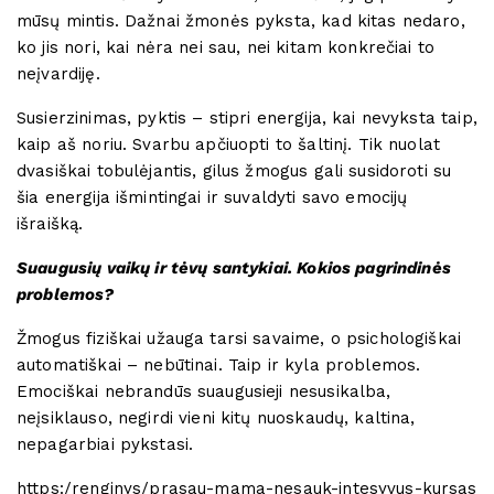
mūsų mintis. Dažnai žmonės pyksta, kad kitas nedaro,
ko jis nori, kai nėra nei sau, nei kitam konkrečiai to
neįvardiję.
Susierzinimas, pyktis – stipri energija, kai nevyksta taip,
kaip aš noriu. Svarbu apčiuopti to šaltinį. Tik nuolat
dvasiškai tobulėjantis, gilus žmogus gali susidoroti su
šia energija išmintingai ir suvaldyti savo emocijų
išraišką.
Suaugusių vaikų ir tėvų santykiai. Kokios pagrindinės
problemos?
Žmogus fiziškai užauga tarsi savaime, o psichologiškai
automatiškai – nebūtinai. Taip ir kyla problemos.
Emociškai nebrandūs suaugusieji nesusikalba,
neįsiklauso, negirdi vieni kitų nuoskaudų, kaltina,
nepagarbiai pykstasi.
https:/renginys/prasau-mama-nesauk-intesyvus-kursas