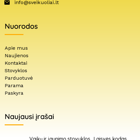
info@sveikuoliai.lt
Nuorodos
Apie mus
Naujienos
Kontaktai
Stovyklos
Parduotuvė
Parama
Paskyra
Naujausi įrašai
Vaikų ir jaunimo stovyklos „Laisvės kodas