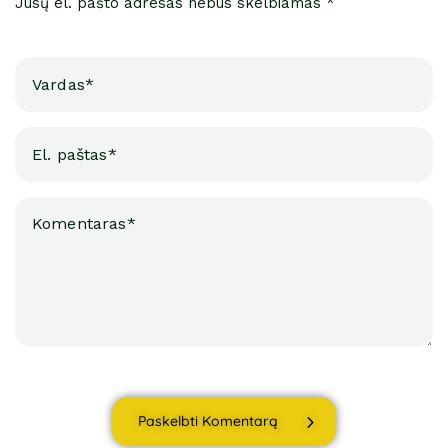
Jūsų el. pašto adresas nebus skelbiamas *
Paskelbti Komentarą