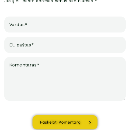
Jūsų el. pašto adresas nebus skelbiamas *
Paskelbti Komentarą