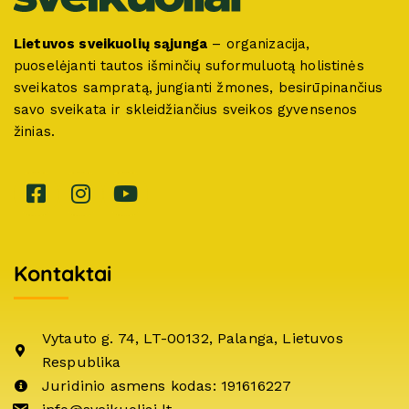
Lietuvos sveikuolių sąjunga
– organizacija,
puoselėjanti tautos išminčių suformuluotą holistinės
sveikatos sampratą, jungianti žmones, besirūpinančius
savo sveikata ir skleidžiančius sveikos gyvensenos
žinias.
Kontaktai
Vytauto g. 74, LT-00132, Palanga, Lietuvos
Respublika
Juridinio asmens kodas: 191616227