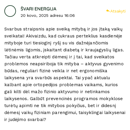
ŠVARI ENERGIJA
Atsakyti
20 kovo, 2025 adresu 16:06
Svarbus straipsnis apie sveiką mitybą ir jos įtaką vaikų
sveikatai! Akivaizdu, kad cukraus perteklius kasdienėje
mityboje turi tiesioginį ryšį su vis dažnėjančiomis
lėtinėmis ligomis, įskaitant diabetą ir kraujagyslių ligas.
Tačiau verta atkreipti dėmesį ir į tai, kad sveikatos
problemos neapsiriboja tik mityba – aktyvus gyvenimo
būdas, reguliari fizinė veikla ir net ergonomiška
laikysena yra svarbūs aspektai. Tai ypač aktualu
kalbant apie ortopedijos problemas vaikams, kurios
gali kilti dėl mažo fizinio aktyvumo ir netinkamos
laikysenos. Galbūt prevencinės programos mokyklose
turėtų apimti ne tik mitybos pokyčius, bet ir didesnį
dėmesį vaikų fiziniam parengimui, taisyklingai laikysenai
ir judėjimo svarbai?