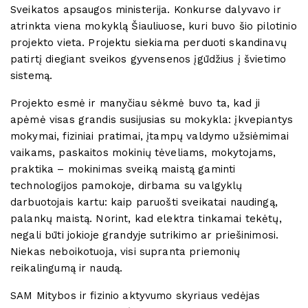
Sveikatos apsaugos ministerija. Konkurse dalyvavo ir
atrinkta viena mokyklą Šiauliuose, kuri buvo šio pilotinio
projekto vieta. Projektu siekiama perduoti skandinavų
patirtį diegiant sveikos gyvensenos įgūdžius į švietimo
sistemą.
Projekto esmė ir manyčiau sėkmė buvo ta, kad ji
apėmė visas grandis susijusias su mokykla: įkvepiantys
mokymai, fiziniai pratimai, įtampų valdymo užsiėmimai
vaikams, paskaitos mokinių tėveliams, mokytojams,
praktika – mokinimas sveiką maistą gaminti
technologijos pamokoje, dirbama su valgyklų
darbuotojais kartu: kaip paruošti sveikatai naudingą,
palankų maistą. Norint, kad elektra tinkamai tekėtų,
negali būti jokioje grandyje sutrikimo ar priešinimosi.
Niekas neboikotuoja, visi supranta priemonių
reikalingumą ir naudą.
SAM Mitybos ir fizinio aktyvumo skyriaus vedėjas