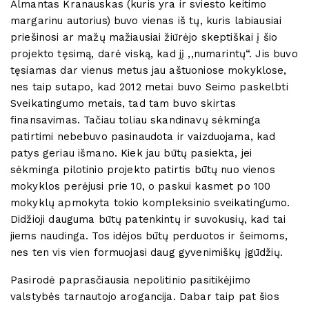
Almantas Kranauskas (kuris yra ir sviesto keitimo
margarinu autorius) buvo vienas iš tų, kuris labiausiai
priešinosi ar mažų mažiausiai žiūrėjo skeptiškai į šio
projekto tęsimą, darė viską, kad jį ,,numarintų“. Jis buvo
tęsiamas dar vienus metus jau aštuoniose mokyklose,
nes taip sutapo, kad 2012 metai buvo Seimo paskelbti
Sveikatingumo metais, tad tam buvo skirtas
finansavimas. Tačiau toliau skandinavų sėkminga
patirtimi nebebuvo pasinaudota ir vaizduojama, kad
patys geriau išmano. Kiek jau būtų pasiekta, jei
sėkminga pilotinio projekto patirtis būtų nuo vienos
mokyklos perėjusi prie 10, o paskui kasmet po 100
mokyklų apmokyta tokio kompleksinio sveikatingumo.
Didžioji dauguma būtų patenkintų ir suvokusių, kad tai
jiems naudinga. Tos idėjos būtų perduotos ir šeimoms,
nes ten vis vien formuojasi daug gyvenimiškų įgūdžių.
Pasirodė paprasčiausia nepolitinio pasitikėjimo
valstybės tarnautojo arogancija. Dabar taip pat šios