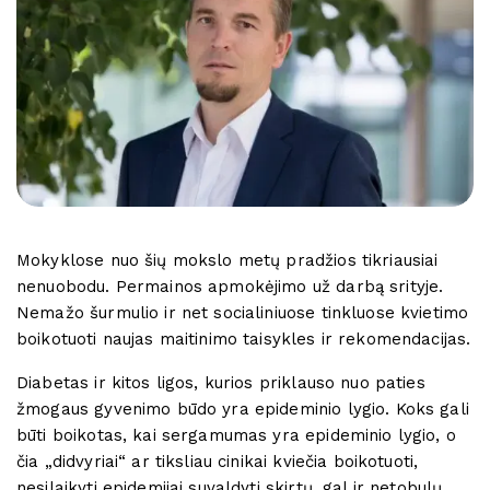
Mokyklose nuo šių mokslo metų pradžios tikriausiai
nenuobodu. Permainos apmokėjimo už darbą srityje.
Nemažo šurmulio ir net socialiniuose tinkluose kvietimo
boikotuoti naujas maitinimo taisykles ir rekomendacijas.
Diabetas ir kitos ligos, kurios priklauso nuo paties
žmogaus gyvenimo būdo yra epideminio lygio. Koks gali
būti boikotas, kai sergamumas yra epideminio lygio, o
čia „didvyriai“ ar tiksliau cinikai kviečia boikotuoti,
nesilaikyti epidemijai suvaldyti skirtų, gal ir netobulų,