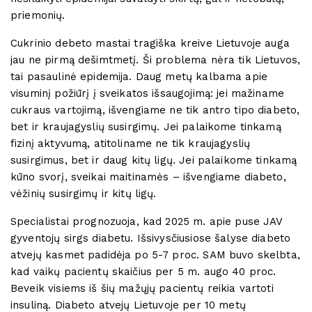
priemonių.
Cukrinio debeto mastai tragiška kreive Lietuvoje auga
jau ne pirmą dešimtmetį. Ši problema nėra tik Lietuvos,
tai pasaulinė epidemija. Daug metų kalbama apie
visuminį požiūrį į sveikatos išsaugojimą: jei mažiname
cukraus vartojimą, išvengiame ne tik antro tipo diabeto,
bet ir kraujagyslių susirgimų. Jei palaikome tinkamą
fizinį aktyvumą, atitoliname ne tik kraujagyslių
susirgimus, bet ir daug kitų ligų. Jei palaikome tinkamą
kūno svorį, sveikai maitinamės – išvengiame diabeto,
vėžinių susirgimų ir kitų ligų.
Specialistai prognozuoja, kad 2025 m. apie puse JAV
gyventojų sirgs diabetu. Išsivysčiusiose šalyse diabeto
atvejų kasmet padidėja po 5-7 proc. SAM buvo skelbta,
kad vaikų pacientų skaičius per 5 m. augo 40 proc.
Beveik visiems iš šių mažųjų pacientų reikia vartoti
insuliną. Diabeto atvejų Lietuvoje per 10 metų