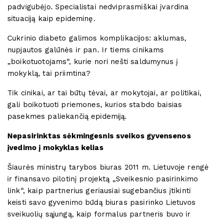
padvigubėjo. Specialistai nedviprasmiškai įvardina
situaciją kaip epideminę.
Cukrinio diabeto galimos komplikacijos: aklumas,
nupjautos galūnės ir pan. Ir tiems cinikams
„boikotuotojams“, kurie nori nešti saldumynus į
mokyklą, tai priimtina?
Tik cinikai, ar tai būtų tėvai, ar mokytojai, ar politikai,
gali boikotuoti priemones, kurios stabdo baisias
pasekmes paliekančią epidemiją.
Nepasirinktas sėkmingesnis sveikos gyvensenos
įvedimo į mokyklas kelias
Šiaurės ministrų tarybos biuras 2011 m. Lietuvoje rengė
ir finansavo pilotinį projektą „Sveikesnio pasirinkimo
link“, kaip partnerius geriausiai sugebančius įtikinti
keisti savo gyvenimo būdą biuras pasirinko Lietuvos
sveikuolių sąjungą, kaip formalus partneris buvo ir