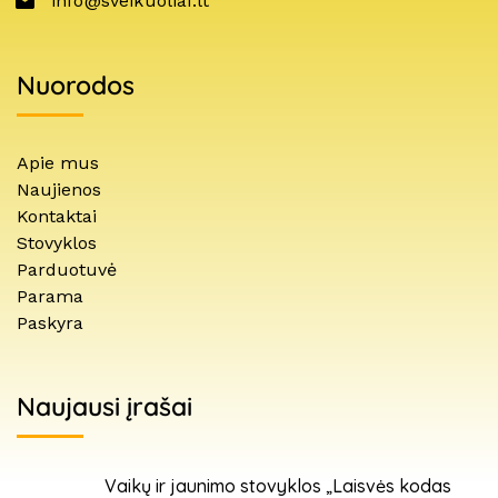
info@sveikuoliai.lt
Nuorodos
Apie mus
Naujienos
Kontaktai
Stovyklos
Parduotuvė
Parama
Paskyra
Naujausi įrašai
Vaikų ir jaunimo stovyklos „Laisvės kodas