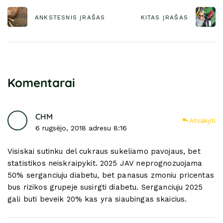
ANKSTESNIS ĮRAŠAS
KITAS ĮRAŠAS
Komentarai
CHM
Atsakyti
6 rugsėjo, 2018 adresu 8:16
Visiskai sutinku del cukraus sukeliamo pavojaus, bet
statistikos neiskraipykit. 2025 JAV neprognozuojama
50% serganciuju diabetu, bet panasus zmoniu pricentas
bus rizikos grupeje susirgti diabetu. Serganciuju 2025
gali buti beveik 20% kas yra siaubingas skaicius.