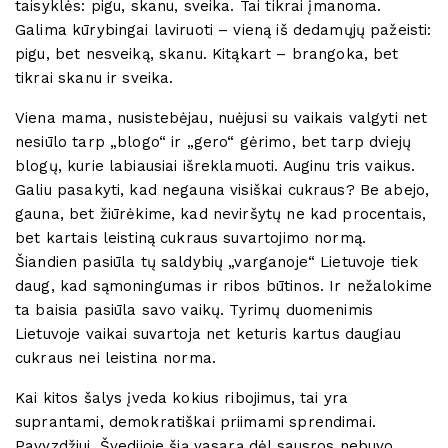
taisyklės: pigu, skanu, sveika. Tai tikrai įmanoma.
Galima kūrybingai laviruoti – vieną iš dedamųjų pažeisti:
pigu, bet nesveiką, skanu. Kitąkart – brangoka, bet
tikrai skanu ir sveika.
Viena mama, nusistebėjau, nuėjusi su vaikais valgyti net
nesiūlo tarp „blogo“ ir „gero“ gėrimo, bet tarp dviejų
blogų, kurie labiausiai išreklamuoti. Auginu tris vaikus.
Galiu pasakyti, kad negauna visiškai cukraus? Be abejo,
gauna, bet žiūrėkime, kad neviršytų ne kad procentais,
bet kartais leistiną cukraus suvartojimo normą.
Šiandien pasiūla tų saldybių „varganoje“ Lietuvoje tiek
daug, kad sąmoningumas ir ribos būtinos. Ir nežalokime
ta baisia pasiūla savo vaikų. Tyrimų duomenimis
Lietuvoje vaikai suvartoja net keturis kartus daugiau
cukraus nei leistina norma.
Kai kitos šalys įveda kokius ribojimus, tai yra
suprantami, demokratiškai priimami sprendimai.
Pavyzdžiui, Švedijoje šią vasarą dėl sausros nebuvo