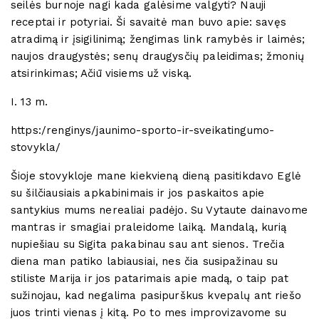
seilės burnoje nagi kada galėsime valgyti? Nauji
receptai ir potyriai. Ši savaitė man buvo apie: savęs
atradimą ir įsigilinimą; žengimas link ramybės ir laimės;
naujos draugystės; senų draugysčių paleidimas; žmonių
atsirinkimas; Ačiū visiems už viską.
I. 13 m.
https:/renginys/jaunimo-sporto-ir-sveikatingumo-
stovykla/
Šioje stovykloje mane kiekvieną dieną pasitikdavo Eglė
su šilčiausiais apkabinimais ir jos paskaitos apie
santykius mums nerealiai padėjo. Su Vytaute dainavome
mantras ir smagiai praleidome laiką. Mandalą, kurią
nupiešiau su Sigita pakabinau sau ant sienos. Trečia
diena man patiko labiausiai, nes čia susipažinau su
stiliste Marija ir jos patarimais apie madą, o taip pat
sužinojau, kad negalima pasipurškus kvepalų ant riešo
juos trinti vienas į kitą. Po to mes improvizavome su