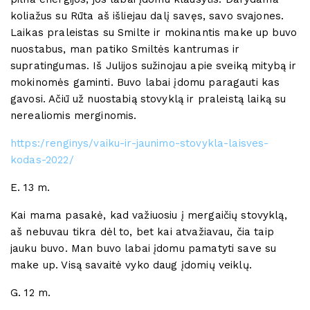
koliažus su Rūta aš išliejau dalį savęs, savo svajones.
Laikas praleistas su Smilte ir mokinantis make up buvo
nuostabus, man patiko Smiltės kantrumas ir
supratingumas. Iš Julijos sužinojau apie sveiką mitybą ir
mokinomės gaminti. Buvo labai įdomu paragauti kas
gavosi. Ačiū už nuostabią stovyklą ir praleistą laiką su
nerealiomis merginomis.
https:/renginys/vaiku-ir-jaunimo-stovykla-laisves-
kodas-2022/
E. 13 m.
Kai mama pasakė, kad važiuosiu į mergaičių stovyklą,
aš nebuvau tikra dėl to, bet kai atvažiavau, čia taip
jauku buvo. Man buvo labai įdomu pamatyti save su
make up. Visą savaitė vyko daug įdomių veiklų.
G. 12 m.