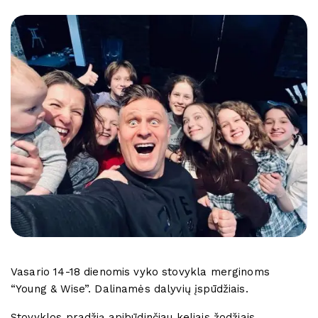
Vasario 14-18 dienomis vyko stovykla merginoms
“Young & Wise”. Dalinamės dalyvių įspūdžiais.
Stovyklos pradžią apibūdinčiau keliais žodžiais,