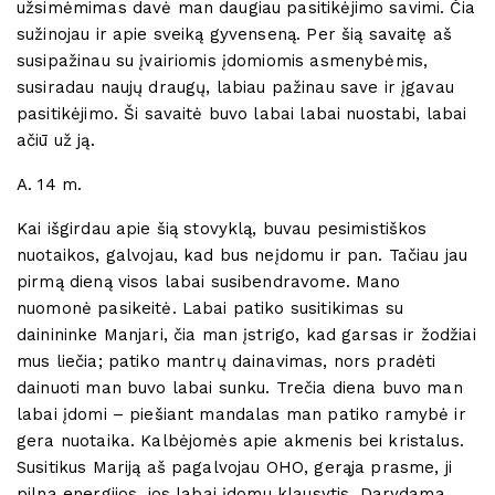
užsimėmimas davė man daugiau pasitikėjimo savimi. Čia
sužinojau ir apie sveiką gyvenseną. Per šią savaitę aš
susipažinau su įvairiomis įdomiomis asmenybėmis,
susiradau naujų draugų, labiau pažinau save ir įgavau
pasitikėjimo. Ši savaitė buvo labai labai nuostabi, labai
ačiū už ją.
A. 14 m.
Kai išgirdau apie šią stovyklą, buvau pesimistiškos
nuotaikos, galvojau, kad bus neįdomu ir pan. Tačiau jau
pirmą dieną visos labai susibendravome. Mano
nuomonė pasikeitė. Labai patiko susitikimas su
dainininke Manjari, čia man įstrigo, kad garsas ir žodžiai
mus liečia; patiko mantrų dainavimas, nors pradėti
dainuoti man buvo labai sunku. Trečia diena buvo man
labai įdomi – piešiant mandalas man patiko ramybė ir
gera nuotaika. Kalbėjomės apie akmenis bei kristalus.
Susitikus Mariją aš pagalvojau OHO, gerąja prasme, ji
pilna energijos, jos labai įdomu klausytis. Darydama