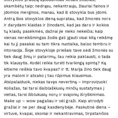
skambėtų taip: nedrąsu, nekantrauju, žiauriai fainos ir
įdomios merginos, manau, kad ši stovykla bus įdomi.
Antrą šios stovyklos dieną supratau, kad žmonės nors
ir darydami klaidas ir žinodami, kad jas daro ir kokios
tų klaidų pasėkmės, dažnai jie nieko nekeičia; kaip
vienas nereikšmingas žodis gali įgauti visai kitą reikšmę
kai tu jį pasakai su tam tikra nuotaika, balso tembru ir
intonacija. Šioje stovykloje priešais tave sėdi žmonės su
tiek daug žinių ir patarimų, tau reikia paklausti, o tada
tik klausytis. Kodėl reikia turėti tvarkingą spintą? Ką
kitiems reiškia tavo kvapas? ir tt. Marija žino tiek daug
yra maloni ir atsako į tau rūpimus klausimus.
Atsipalaiduok, niekas tavęs nevertiną – improvizuok!
Koliažas, tai tarsi išsiblaškiusių minčių sustatymas į
vietas, tarsi išblukusių norų ir svajonių išryškinimas.
Make up – wow pagaliau ir vėl graži. Kaip atrodyti
gražiai ir ne per daug kasdienybėje. Paskutinė diena –
virtuvė, kvapai, skoniai ir nekantravimas, tirpstančios