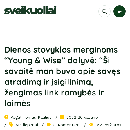
Dienos stovyklos merginoms
“Young & Wise” dalyvė: “Ši
savaitė man buvo apie savęs
atradimą ir įsigilinimą,
žengimas link ramybės ir
laimės
Pagal 
Tomas Paulius
2022 20 vasario
Atsiliepimai
0
 Komentarai
162 Peržiūros