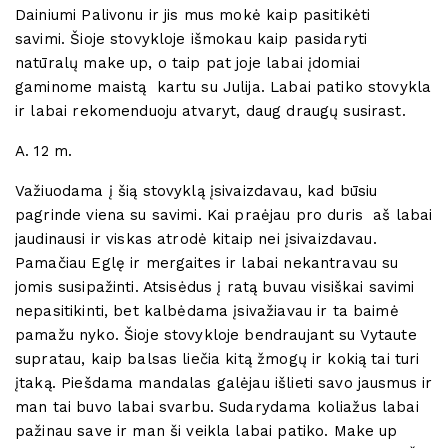
Dainiumi Palivonu ir jis mus mokė kaip pasitikėti
savimi. Šioje stovykloje išmokau kaip pasidaryti
natūralų make up, o taip pat joje labai įdomiai
gaminome maistą kartu su Julija. Labai patiko stovykla
ir labai rekomenduoju atvaryt, daug draugų susirast.
A. 12 m.
Važiuodama į šią stovyklą įsivaizdavau, kad būsiu
pagrinde viena su savimi. Kai praėjau pro duris aš labai
jaudinausi ir viskas atrodė kitaip nei įsivaizdavau.
Pamačiau Eglę ir mergaites ir labai nekantravau su
jomis susipažinti. Atsisėdus į ratą buvau visiškai savimi
nepasitikinti, bet kalbėdama įsivažiavau ir ta baimė
pamažu nyko. Šioje stovykloje bendraujant su Vytaute
supratau, kaip balsas liečia kitą žmogų ir kokią tai turi
įtaką. Piešdama mandalas galėjau išlieti savo jausmus ir
man tai buvo labai svarbu. Sudarydama koliažus labai
pažinau save ir man ši veikla labai patiko. Make up