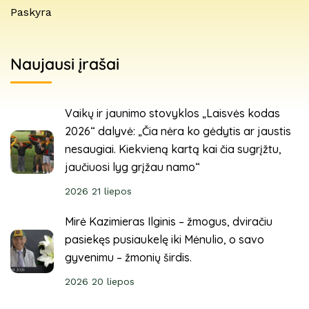
Paskyra
Naujausi įrašai
Vaikų ir jaunimo stovyklos „Laisvės kodas
2026“ dalyvė: „Čia nėra ko gėdytis ar jaustis
nesaugiai. Kiekvieną kartą kai čia sugrįžtu,
jaučiuosi lyg grįžau namo“
2026 21 liepos
Mirė Kazimieras Ilginis – žmogus, dviračiu
pasiekęs pusiaukelę iki Mėnulio, o savo
gyvenimu – žmonių širdis.
2026 20 liepos