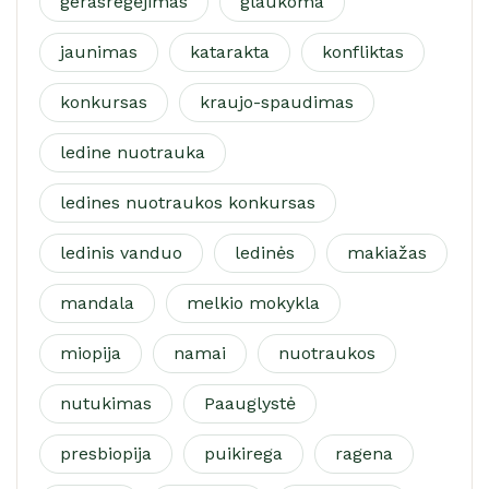
gerasregėjimas
glaukoma
jaunimas
katarakta
konfliktas
konkursas
kraujo-spaudimas
ledine nuotrauka
ledines nuotraukos konkursas
ledinis vanduo
ledinės
makiažas
mandala
melkio mokykla
miopija
namai
nuotraukos
nutukimas
Paauglystė
presbiopija
puikirega
ragena