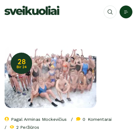
28
Bir 24
Pagal 
Arminas Mockevičius
0
 Komentarai
2 Peržiūros