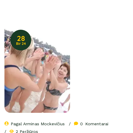
28
Bir 24
Pagal 
Arminas Mockevičius
0
 Komentarai
2 Peržiūros