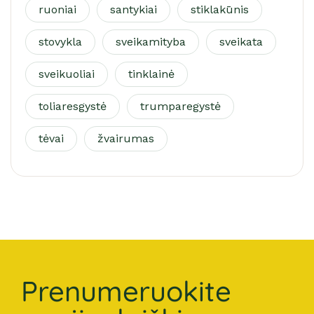
ruoniai
santykiai
stiklakūnis
stovykla
sveikamityba
sveikata
sveikuoliai
tinklainė
toliaresgystė
trumparegystė
tėvai
žvairumas
Prenumeruokite