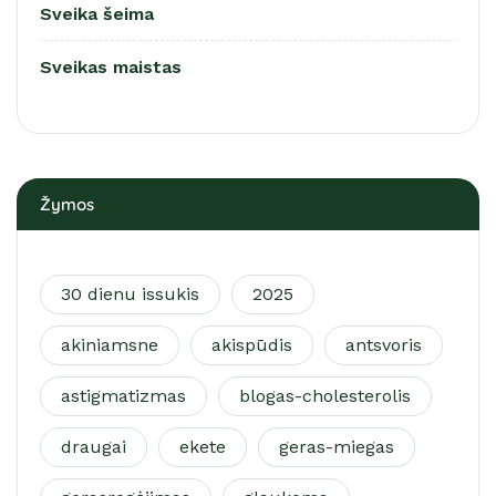
Sveika šeima
Sveikas maistas
Žymos
30 dienu issukis
2025
akiniamsne
akispūdis
antsvoris
astigmatizmas
blogas-cholesterolis
draugai
ekete
geras-miegas