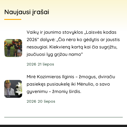
Naujausi įrašai
Vaikų ir jaunimo stovyklos „Laisvės kodas
2026“ dalyvė: „Čia nėra ko gėdytis ar jaustis
nesaugiai. Kiekvieną kartą kai čia sugrįžtu,
jaučiuosi lyg grįžau namo“
2026 21 liepos
Mirė Kazimieras Ilginis – žmogus, dviračiu
pasiekęs pusiaukelę iki Mėnulio, o savo
gyvenimu – žmonių širdis.
2026 20 liepos