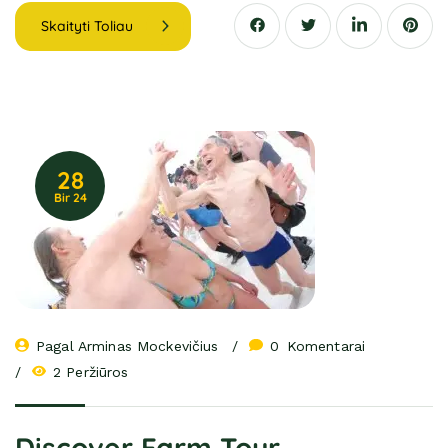
Skaityti Toliau
28
Bir 24
Pagal 
Arminas Mockevičius
0
 Komentarai
2 Peržiūros
Discover Farm Tour