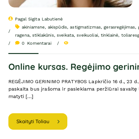
Pagal 
Sigita Labutienė
akiniamsne
, 
akispūdis
, 
astigmatizmas
, 
gerasregėjimas
, 
ragena
, 
stiklakūnis
, 
sveikata
, 
sveikuoliai
, 
tinklainė
, 
toliares
0
 Komentarai
Online kursas. Regėjimo gerin
REGĖJIMO GERINIMO PRATYBOS Lapkričio 16 d., 23 d., 
paskaita bus įrašoma ir pasiekiama peržiūrai savaitę l
matyti […]
Skaityti Toliau