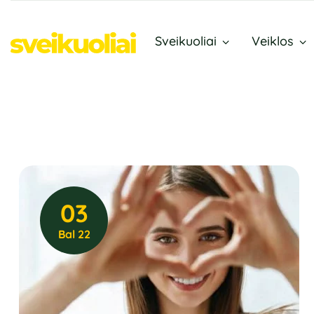
Sveikuoliai
Veiklos
03
Bal 22