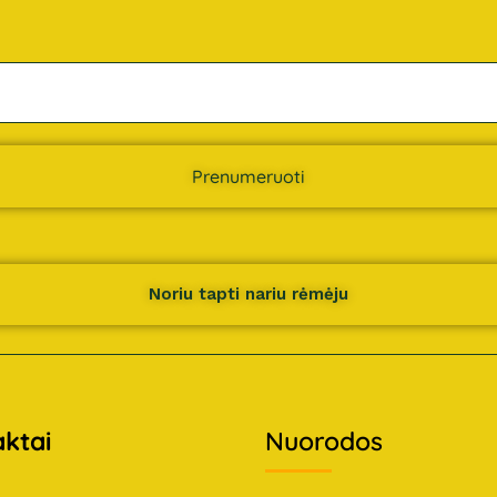
Prenumeruoti
Noriu tapti nariu rėmėju
ktai
Nuorodos