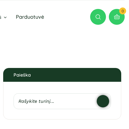
0
s
Parduotuvė
Paieška