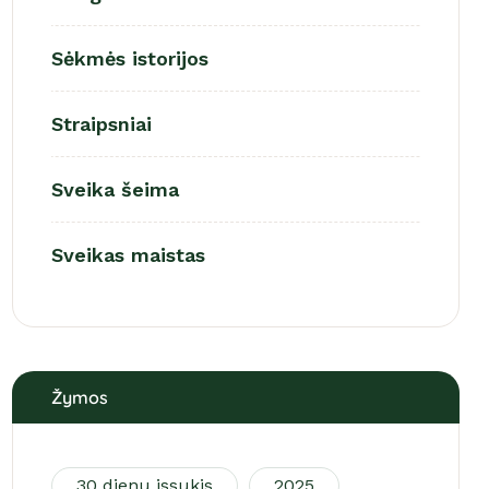
Sėkmės istorijos
Straipsniai
Sveika šeima
Sveikas maistas
Žymos
30 dienu issukis
2025