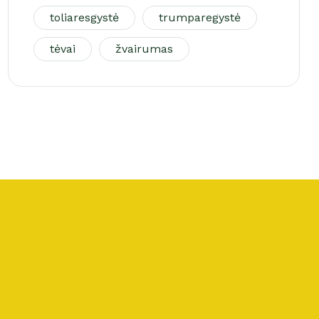
toliaresgystė
trumparegystė
tėvai
žvairumas