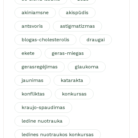
akiniamsne
akispūdis
antsvoris
astigmatizmas
blogas-cholesterolis
draugai
ekete
geras-miegas
gerasregėjimas
glaukoma
jaunimas
katarakta
konfliktas
konkursas
kraujo-spaudimas
ledine nuotrauka
ledines nuotraukos konkursas