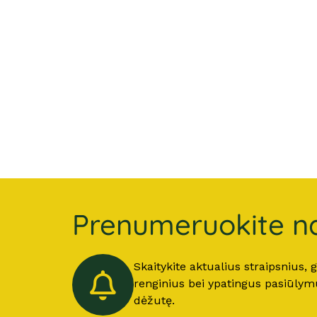
Prenumeruokite na
Skaitykite aktualius straipsnius,
renginius bei ypatingus pasiūlymus
dėžutę.