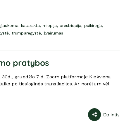
glaukoma
, 
katarakta
, 
miopija
, 
presbiopija
, 
puikirega
, 
gystė
, 
trumparegystė
, 
žvairumas
imo pratybos
30d., gruodžio 7 d. Zoom platformoje Kiekviena
aiko po tiesioginės transliacijos. Ar norėtum vėl
Dalintis