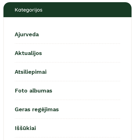
Kategorijos
Ajurveda
Aktualijos
Atsiliepimai
Foto albumas
Geras regėjimas
Iššūkiai