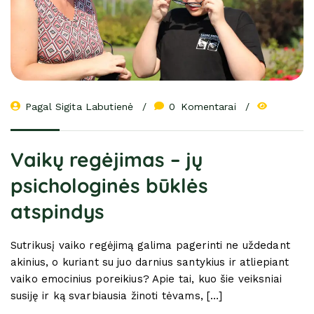
Pagal 
Sigita Labutienė
0
 Komentarai
Vaikų regėjimas – jų
psichologinės būklės
atspindys
Sutrikusį vaiko regėjimą galima pagerinti ne uždedant
akinius, o kuriant su juo darnius santykius ir atliepiant
vaiko emocinius poreikius? Apie tai, kuo šie veiksniai
susiję ir ką svarbiausia žinoti tėvams, […]