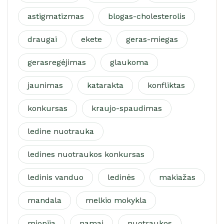
astigmatizmas
blogas-cholesterolis
draugai
ekete
geras-miegas
gerasregėjimas
glaukoma
jaunimas
katarakta
konfliktas
konkursas
kraujo-spaudimas
ledine nuotrauka
ledines nuotraukos konkursas
ledinis vanduo
ledinės
makiažas
mandala
melkio mokykla
miopija
namai
nuotraukos