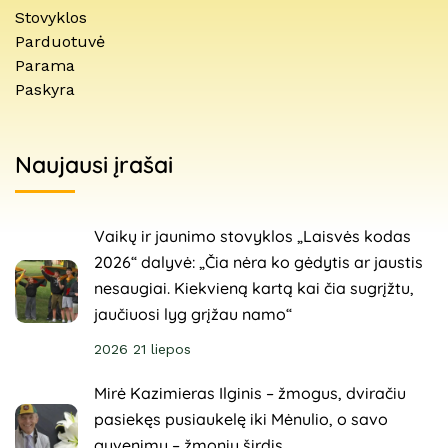
Stovyklos
Parduotuvė
Parama
Paskyra
Naujausi įrašai
Vaikų ir jaunimo stovyklos „Laisvės kodas
2026“ dalyvė: „Čia nėra ko gėdytis ar jaustis
nesaugiai. Kiekvieną kartą kai čia sugrįžtu,
jaučiuosi lyg grįžau namo“
2026 21 liepos
Mirė Kazimieras Ilginis – žmogus, dviračiu
pasiekęs pusiaukelę iki Mėnulio, o savo
gyvenimu – žmonių širdis.