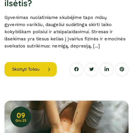
ilsėtis?
Gyvenimas nuolatiniame skubėjime tapo mūsų
gyvenimo varikliu, daugeliui sudėtinga skirti laiko
kokybiškam poilsiui ir atsipalaidavimui. Stresas ir
išsekimas yra tiesus kelias į įvairius fizinės ir emocinės
sveikatos sutrikimus: nemigą, depresiją, […]
Skaityti Toliau
09
Gru 25