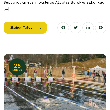
Septyniolikmetis moksleivis Ąžuolas Burškys sako, kad
[…]
Skaityti Toliau
26
Lap 25