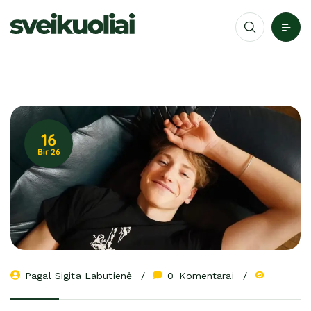
16
Bir 26
Pagal 
Sigita Labutienė
0
 Komentarai