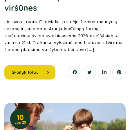
viršūnes
Lietuvos „ruoniai“ oficialiai pradėjo žiemos maudynių
sezoną ir jau demonstruoja įspūdingą formą,
ruošdamiesi dviem svarbiausiems 2026 m. iššūkiams:
vasario 21 d. Trakuose vyksiančioms Lietuvos atviroms
žiemos plaukimo varžyboms bei kovo […]
Skaityti Toliau
10
Lap 25