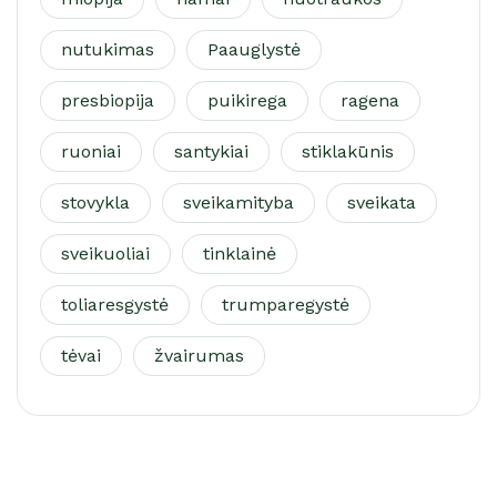
nutukimas
Paauglystė
presbiopija
puikirega
ragena
ruoniai
santykiai
stiklakūnis
stovykla
sveikamityba
sveikata
sveikuoliai
tinklainė
toliaresgystė
trumparegystė
tėvai
žvairumas