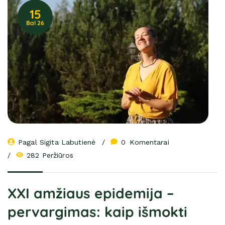
15
Bal 26
Pagal 
Sigita Labutienė
0
 Komentarai
282 Peržiūros
XXI amžiaus epidemija –
pervargimas: kaip išmokti