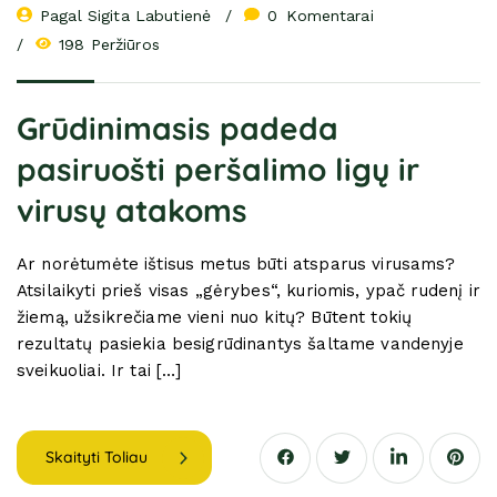
Pagal 
Sigita Labutienė
0
 Komentarai
198 Peržiūros
Grūdinimasis padeda
pasiruošti peršalimo ligų ir
virusų atakoms
Ar norėtumėte ištisus metus būti atsparus virusams?
Atsilaikyti prieš visas „gėrybes“, kuriomis, ypač rudenį ir
žiemą, užsikrečiame vieni nuo kitų? Būtent tokių
rezultatų pasiekia besigrūdinantys šaltame vandenyje
sveikuoliai. Ir tai […]
Skaityti Toliau