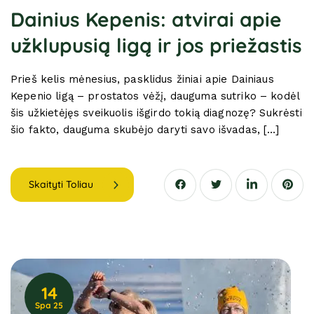
Dainius Kepenis: atvirai apie
užklupusią ligą ir jos priežastis
Prieš kelis mėnesius, pasklidus žiniai apie Dainiaus
Kepenio ligą – prostatos vėžį, dauguma sutriko – kodėl
šis užkietėjęs sveikuolis išgirdo tokią diagnozę? Sukrėsti
šio fakto, dauguma skubėjo daryti savo išvadas, […]
Skaityti Toliau
14
Spa 25