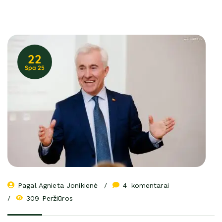
22
Spa 25
Pagal 
Agnieta Jonikienė
4
 komentarai
309 Peržiūros