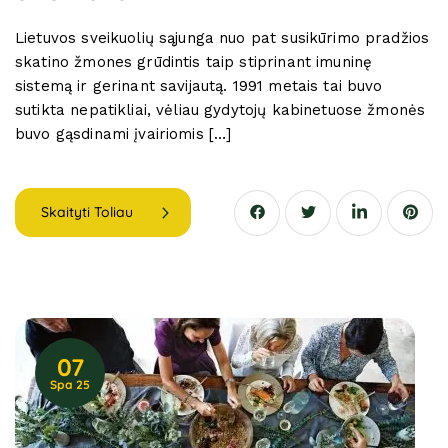
Lietuvos sveikuolių sąjunga nuo pat susikūrimo pradžios
skatino žmones grūdintis taip stiprinant imuninę
sistemą ir gerinant savijautą. 1991 metais tai buvo
sutikta nepatikliai, vėliau gydytojų kabinetuose žmonės
buvo gąsdinami įvairiomis […]
Skaityti Toliau
07
Spa 25