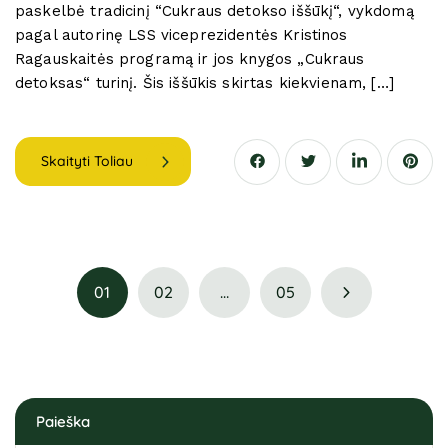
paskelbė tradicinį “Cukraus detokso iššūkį“, vykdomą
pagal autorinę LSS viceprezidentės Kristinos
Ragauskaitės programą ir jos knygos „Cukraus
detoksas“ turinį. Šis iššūkis skirtas kiekvienam, […]
Skaityti Toliau
01
02
…
05
Paieška