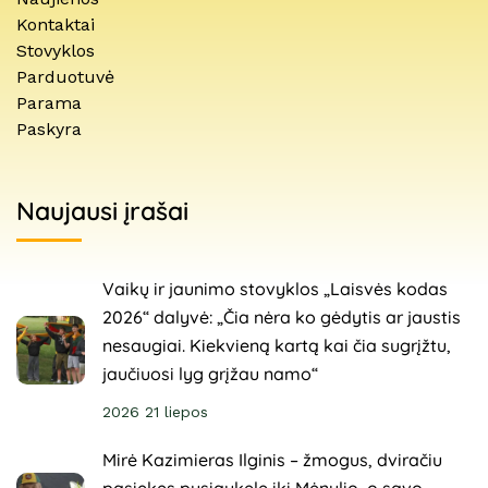
Kontaktai
Stovyklos
Parduotuvė
Parama
Paskyra
Naujausi įrašai
Vaikų ir jaunimo stovyklos „Laisvės kodas
2026“ dalyvė: „Čia nėra ko gėdytis ar jaustis
nesaugiai. Kiekvieną kartą kai čia sugrįžtu,
jaučiuosi lyg grįžau namo“
2026 21 liepos
Mirė Kazimieras Ilginis – žmogus, dviračiu