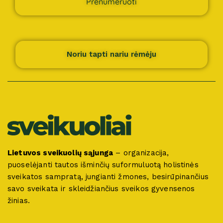
Prenumeruoti
Noriu tapti nariu rėmėju
Lietuvos sveikuolių sąjunga
– organizacija,
puoselėjanti tautos išminčių suformuluotą holistinės
sveikatos sampratą, jungianti žmones, besirūpinančius
savo sveikata ir skleidžiančius sveikos gyvensenos
žinias.