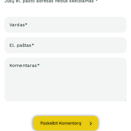
Jūsų el. pašto adresas nebus skelbiamas *
Paskelbti Komentarą