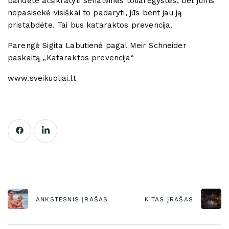
bandėte atsikratyti senatvinės toliaregystės, bet jums
nepasisekė visiškai to padaryti, jūs bent jau ją
pristabdėte. Tai bus kataraktos prevencija.
Parengė Sigita Labutienė pagal Meir Schneider
paskaitą „Kataraktos prevencija“
www.sveikuoliai.lt
ANKSTESNIS ĮRAŠAS
KITAS ĮRAŠAS