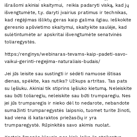
išrašomi akiniai skaitymui, reikia padaryti viską, kad jų
išvengtumėte, t.y. daryti įvairius pratimus ir technikas,
kad regėjimas išliktų geras kaip galima ilgiau. Ieškokite
geresnio apšvietimo skaitymui, skaitykite saulėje, kad
sulėtintumėte ar apskritai išvengtumėte senatvinės
toliaregystės.
https:/renginys/webinaras-tevams-kaip-padeti-savo-
vaikui-gerinti-regejima-naturaliais-budais/
Jei jūs leisite sau sustingti ir sėdėti namuose ištisas
dienas, spėkite, kas nutiks? Užkups artritas. Tas pats
su lęšiuku. Akiniai tik stiprins lęšiuko kietumą. Neleiskite
sau būti toliaregiu, neleiskite sau būti trumparegiu. Nes
jei jūs trumparegis ir nieko dėl to nedarote, nebandote
sumažinti trumparegystės laipsnio, tuomet turite žinoti,
kad viena iš kataraktos priežasčių ir yra
trumparegystė. Rūpinkitės savo akimis nuolat.