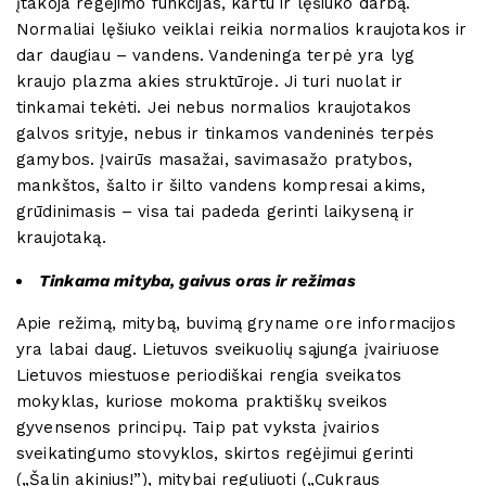
įtakoja regėjimo funkcijas, kartu ir lęšiuko darbą.
Normaliai lęšiuko veiklai reikia normalios kraujotakos ir
dar daugiau – vandens. Vandeninga terpė yra lyg
kraujo plazma akies struktūroje. Ji turi nuolat ir
tinkamai tekėti. Jei nebus normalios kraujotakos
galvos srityje, nebus ir tinkamos vandeninės terpės
gamybos. Įvairūs masažai, savimasažo pratybos,
mankštos, šalto ir šilto vandens kompresai akims,
grūdinimasis – visa tai padeda gerinti laikyseną ir
kraujotaką.
Tinkama mityba, gaivus oras ir režimas
Apie režimą, mitybą, buvimą gryname ore informacijos
yra labai daug. Lietuvos sveikuolių sąjunga įvairiuose
Lietuvos miestuose periodiškai rengia sveikatos
mokyklas, kuriose mokoma praktiškų sveikos
gyvensenos principų. Taip pat vyksta įvairios
sveikatingumo stovyklos, skirtos regėjimui gerinti
(„Šalin akinius!”), mitybai reguliuoti („Cukraus