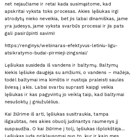
net nejaučiame ir retai kada susimąstome, kad
apskritai vyksta toks procesas. Akies lęšiukas irgi
atrodytų nieko neveikia, bet jis labai dinamiškas, jame
yra judesys, jame vyksta svarbūs procesai ir jis pats
gali pasirūpinti savimi!
https:/renginys/webinaras-efektyvus-letiniu-ligu-
atsikratymo-budai-pirmieji-zingsniai/
Lęšiukas susideda iš vandens ir baltymų. Baltymų
kiekis lęšiuke daugėja su amžiumi, o vandens – mažėja,
todėl baltymai ima kimštis ir nustoja praleisti saulės
šviesą į akis. Labai svarbu suprasti kaipgi veikia
lęšiukas ir kas pagyvintų jo veiklą taip, kad baltymai
nesušoktų į gniužulėlius.
Kai žiūrime iš arti, lęšiukas susitraukia, tampa
išgaubtas, nes akies obuolį judinantys raumenys jį
suspaudžia. O kai žiūrime į tolį, lęšiukas išplokštėja…
Lęšiukas juda priklausomai nuo to, kur ir kaip mes