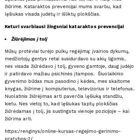
žiūrime. Kataraktos prevencijai mums svarbu, kad
lęšiukas visada judėtų ir išliktų plokščias.
Keturi svarbiausi žingsniai kataraktos prevencijai
Žiūrėjimas į tolį
Mūsų protėviai turėjo puikų regėjimą: įvairios dykumų,
medžiotojų gentys retai susidurdavo su akių ligomis,
nes visada žiūrėdavo į tolį, gyveno gamtoje, daug judėjo
ir patirdavo mažiau psichinės įtampos. Šiuolaikinio
gyvenimo būdas mus pasodino į kėdes, mes skaitome
knygas, žiūrime į kompiuterius, televizorius ir telefonus.
Nuolatinis žiūrėjimas arti paverčia lęšiuką standžiu,
kietu. Nes vietoj to, kad lęšiukas taptų plokščias
žiūrėdamas į tolį, jis sustingsta vienoje pozicijoje – kai
žiūrima arti.
https:/renginys/online-kursas-regejimo-gerinimo-
pratybos-2/