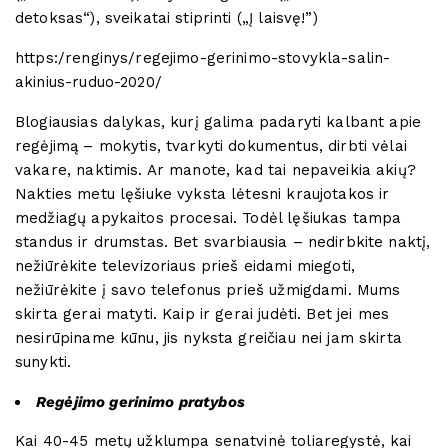
detoksas“), sveikatai stiprinti („Į laisvę!”)
https:/renginys/regejimo-gerinimo-stovykla-salin-
akinius-ruduo-2020/
Blogiausias dalykas, kurį galima padaryti kalbant apie
regėjimą – mokytis, tvarkyti dokumentus, dirbti vėlai
vakare, naktimis. Ar manote, kad tai nepaveikia akių?
Nakties metu lęšiuke vyksta lėtesni kraujotakos ir
medžiagų apykaitos procesai. Todėl lęšiukas tampa
standus ir drumstas. Bet svarbiausia – nedirbkite naktį,
nežiūrėkite televizoriaus prieš eidami miegoti,
nežiūrėkite į savo telefonus prieš užmigdami. Mums
skirta gerai matyti. Kaip ir gerai judėti. Bet jei mes
nesirūpiname kūnu, jis nyksta greičiau nei jam skirta
sunykti.
Regėjimo gerinimo pratybos
Kai 40-45 metų užklumpa senatvinė toliaregystė, kai