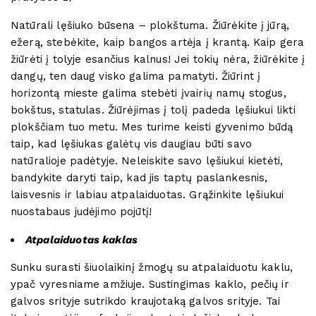
Natūrali lęšiuko būsena – plokštuma. Žiūrėkite į jūrą,
ežerą, stebėkite, kaip bangos artėja į krantą. Kaip gera
žiūrėti į tolyje esančius kalnus! Jei tokių nėra, žiūrėkite į
dangų, ten daug visko galima pamatyti. Žiūrint į
horizontą mieste galima stebėti įvairių namų stogus,
bokštus, statulas. Žiūrėjimas į tolį padeda lęšiukui likti
plokščiam tuo metu. Mes turime keisti gyvenimo būdą
taip, kad lęšiukas galėtų vis daugiau būti savo
natūralioje padėtyje. Neleiskite savo lęšiukui kietėti,
bandykite daryti taip, kad jis taptų paslankesnis,
laisvesnis ir labiau atpalaiduotas. Grąžinkite lęšiukui
nuostabaus judėjimo pojūtį!
Atpalaiduotas kaklas
Sunku surasti šiuolaikinį žmogų su atpalaiduotu kaklu,
ypač vyresniame amžiuje. Sustingimas kaklo, pečių ir
galvos srityje sutrikdo kraujotaką galvos srityje. Tai