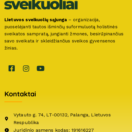
Lietuvos sveikuolių sąjunga
– organizacija,
puoselėjanti tautos išminčių suformuluotą holistinės
sveikatos sampratą, jungianti žmones, besirūpinančius
savo sveikata ir skleidžiančius sveikos gyvensenos
žinias.
Kontaktai
Vytauto g. 74, LT-00132, Palanga, Lietuvos
Respublika
Juridinio asmens kodas: 191616227