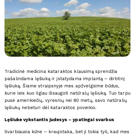
Tradicinė medicina kataraktos klausimą sprendžia
pašalindama lęšiuką ir įstatydama implantą – dirbtinį
lęšiuką. Šiame straipsnyje mes apžvelgsime būdus,
kurie leis kuo ilgiau išsaugoti natūralų lęšiuką. Tuo tarpu
pusė amerikiečių, vyresnių nei 80 metų, savo natūralių
lęšiukų nebeturi dėl kataraktos poveikio.
Lęšiuke vykstantis judesys – ypatingai svarbus
Svarbiausia kūne – kraujotaka, bet ji tokia tyli, kad mes