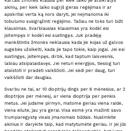
Kartais žmonės klausia per kiek laiko jie atsikratys
akinių, per kiek laiko sugrįš geras regėjimas ir ar
apskritai verta ką nors daryti, jei neįmanoma iki
tobulumo susigrąžinti regėjimo. Tačiau ne toks turi būti
klausimas. Svarbiausias klausimas yra kodėl esi
įsitempęs ir kodėl esi sustingęs. Juk pradėję
mankštintis žmonės neklausia kada jie kojas už galvos
sugebės užsikelti, kada jie taps tokie, kaip jogai. Jei esi
sustingęs, įsitempęs, dirbk, kad taptum laisvesnis,
labiau atsipalaidavęs. Jei neturi energijos, tiesiog turi
atsistoti ir pradėti vaikščioti. Jei sėdi per daug, turi
vaikščioti dar daugiau.
Svarbu ne tai, ar 10 dioptrijų dings per 6 mėnesius, ar 2
dioptrijos per mėnesį, ar viena dioptrija per penkis
metus. Jei judame pirmyn, matome geriau viena raide,
viena eilute, jau yra gerai. Visa esmė yra mažinti savo
trumparegystę visais įmanomais būdais. Nusiimkite
akinius ir darykite taip, kad matytumėte geriau. Ir jei jūs