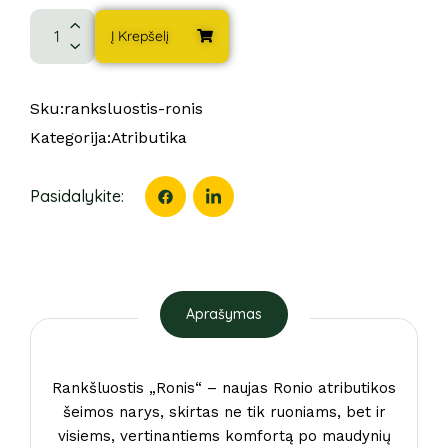
Į Krepšelį
Sku:
ranksluostis-ronis
Kategorija:
Atributika
Pasidalykite:
Aprašymas
Rankšluostis „Ronis“ – naujas Ronio atributikos
šeimos narys, skirtas ne tik ruoniams, bet ir
visiems, vertinantiems komfortą po maudynių