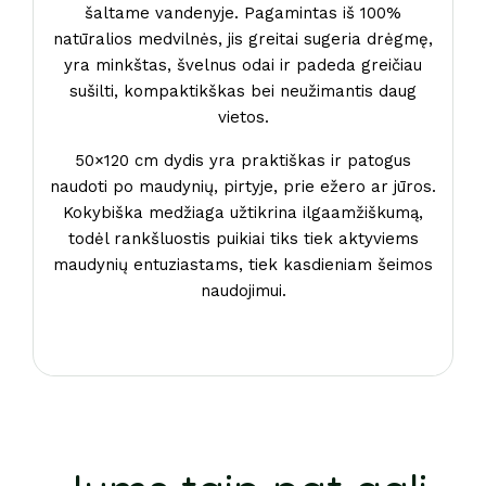
šaltame vandenyje. Pagamintas iš 100%
natūralios medvilnės, jis greitai sugeria drėgmę,
yra minkštas, švelnus odai ir padeda greičiau
sušilti, kompaktikškas bei neužimantis daug
vietos.
50×120 cm dydis yra praktiškas ir patogus
naudoti po maudynių, pirtyje, prie ežero ar jūros.
Kokybiška medžiaga užtikrina ilgaamžiškumą,
todėl rankšluostis puikiai tiks tiek aktyviems
maudynių entuziastams, tiek kasdieniam šeimos
naudojimui.