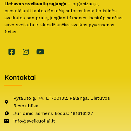
Lietuvos sveikuolių sąjunga
– organizacija,
puoselėjanti tautos išminčių suformuluotą holistinės
sveikatos sampratą, jungianti žmones, besirūpinančius
savo sveikata ir skleidžiančius sveikos gyvensenos
žinias.
Kontaktai
Vytauto g. 74, LT-00132, Palanga, Lietuvos
Respublika
Juridinio asmens kodas: 191616227
info@sveikuoliai.lt