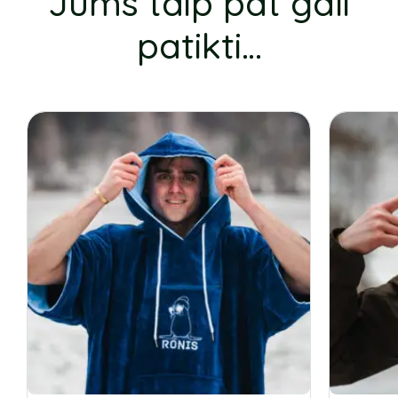
Jums taip pat gali
patikti…