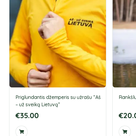
Priglundantis džemperis su užrašu “Aš
Rankšlu
– už sveiką Lietuvą”
€
35.00
€
20.