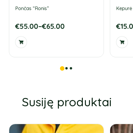
Pončas “Ronis”
Kepurė 
€
55.00
–
€
65.00
€
15.
Susiję produktai