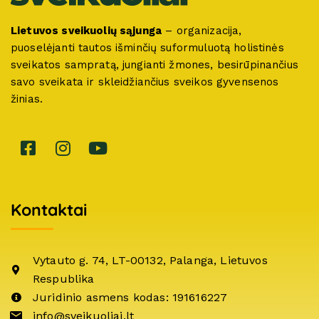
Lietuvos sveikuolių sąjunga
– organizacija,
puoselėjanti tautos išminčių suformuluotą holistinės
sveikatos sampratą, jungianti žmones, besirūpinančius
savo sveikata ir skleidžiančius sveikos gyvensenos
žinias.
Kontaktai
Vytauto g. 74, LT-00132, Palanga, Lietuvos
Respublika
Juridinio asmens kodas: 191616227
info@sveikuoliai.lt