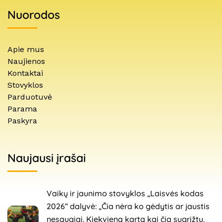
Nuorodos
Apie mus
Naujienos
Kontaktai
Stovyklos
Parduotuvė
Parama
Paskyra
Naujausi įrašai
Vaikų ir jaunimo stovyklos „Laisvės kodas
2026“ dalyvė: „Čia nėra ko gėdytis ar jaustis
nesaugiai. Kiekvieną kartą kai čia sugrįžtu,