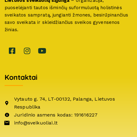
Lietuvos sveikuolių sąjunga
– organizacija,
puoselėjanti tautos išminčių suformuluotą holistinės
sveikatos sampratą, jungianti žmones, besirūpinančius
savo sveikata ir skleidžiančius sveikos gyvensenos
žinias.
Kontaktai
Vytauto g. 74, LT-00132, Palanga, Lietuvos
Respublika
Juridinio asmens kodas: 191616227
info@sveikuoliai.lt