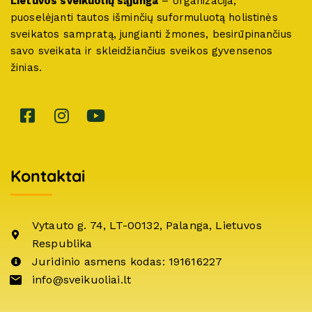
Lietuvos sveikuolių sąjunga
– organizacija,
puoselėjanti tautos išminčių suformuluotą holistinės
sveikatos sampratą, jungianti žmones, besirūpinančius
savo sveikata ir skleidžiančius sveikos gyvensenos
žinias.
Kontaktai
Vytauto g. 74, LT-00132, Palanga, Lietuvos
Respublika
Juridinio asmens kodas: 191616227
info@sveikuoliai.lt