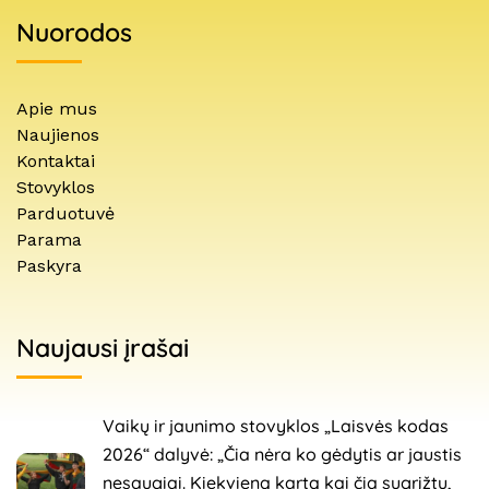
Nuorodos
Apie mus
Naujienos
Kontaktai
Stovyklos
Parduotuvė
Parama
Paskyra
Naujausi įrašai
Vaikų ir jaunimo stovyklos „Laisvės kodas
2026“ dalyvė: „Čia nėra ko gėdytis ar jaustis
nesaugiai. Kiekvieną kartą kai čia sugrįžtu,